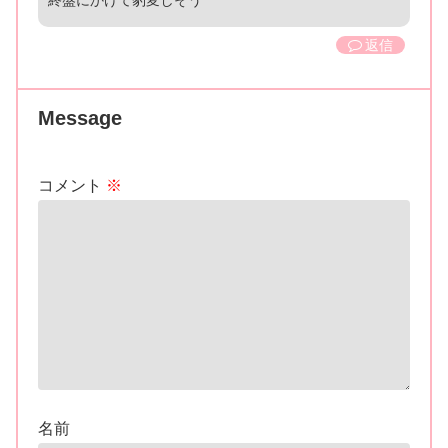
終盤にかけて豹変しそう
返信
Message
コメント
※
名前