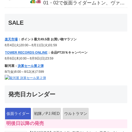
01・02で仮面ライダームトン、ヴァン
ケンに変身！マイスもフォームチェン
ジ！
SALE
楽天市場
：ポイント最大49.5倍 お買い物マラソン
8月4日(火)20:00～8月11日(火)01:59
TOWER RECORDS ONLINE
：全品PT20％キャンペーン
8月6日(木)0:00～8月9日(日)23:59
駿河屋：
決算セール第２弾
8/7(金)8:00～8/12(水)7:599
発売日カレンダー
仮面ライダー
戦隊／PJ.RED
ウルトラマン
明後日以降の発売