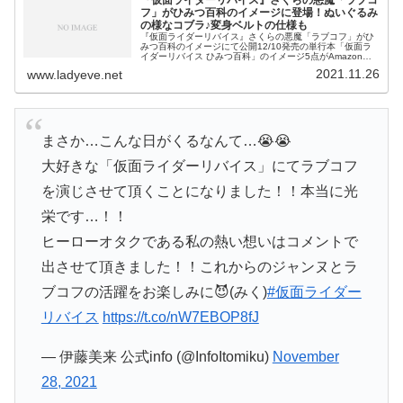
『仮面ライダーリバイス』さくらの悪魔「ラブコ
フ」がひみつ百科のイメージに登場！ぬいぐるみ
の様なコブラ♪変身ベルトの仕様も
『仮面ライダーリバイス』さくらの悪魔「ラブコフ」がひ
みつ百科のイメージにて公開12/10発売の単行本「仮面ラ
イダーリバイス ひみつ百科」のイメージ5点がAmazonに
て公開されました。令和ライダーシリーズの最新作『仮面
2021.11.26
www.ladyeve.net
ライダーリバイス』の写
まさか…こんな日がくるなんて…😭😭
大好きな「仮面ライダーリバイス」にてラブコフ
を演じさせて頂くことになりました！！本当に光
栄です…！！
ヒーローオタクである私の熱い想いはコメントで
出させて頂きました！！これからのジャンヌとラ
ブコフの活躍をお楽しみに😈(みく)
#仮面ライダー
リバイス
https://t.co/nW7EBOP8fJ
— 伊藤美来 公式info (@InfoItomiku)
November
28, 2021