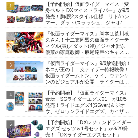
【予約開始】仮面ライダーマイス「変
身ベルト DXマイスドライバー」が9/5
発売！胸/腰2スタイル仕様！リド/ハン
マー、ダット/スラッシュ、ジャオ/バ
イト、ケイ/ショットボーンバックル
『仮面ライダーマイス』脚本は荒川稔
も！
久さん！十二支同盟の仮面ライダーテ
ィグル(寅)／ダット(卯)／ジャオ(巳)、
優菜の家庭教師・麻尾達臣のキャスト
が発表！トリガーのアキト金子隼也さ
『仮面ライダーマイス』9/6放送開始！
んも変身！
ネコが王の十二支ティザー特報映像！
仮面ライダームトン、ケイ、ヴァンケ
ンのビジュアルが公開！ライダーは子
丑寅卯辰巳午未申酉戌亥猫猫の14人⁉
【予約開始】『仮面ライダーマイス』
食玩「SGライダーエグズ01」が10/5
発売！ライドエグズ4(SGver.)＆ジオ
ウ、ゼロワンライドエグズ、カイザ、
ギャレン、ディエンドシードエグズ！
【予約開始】「DXレジェンドライダー
エグズ ゼッツ＆1号セット」が8/29発
売！「DXライダーエグズセット」