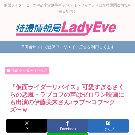
仮面ライダーゼッツや超宇宙刑事ギャバン インフィニティほか特撮関連情報を
毎日配信！
[PR]当サイトではアフィリエイト広告を利用してます
仮面ライダーリバイス
『仮面ライダーリバイス』可愛すぎるさく
らの悪魔・ラブコフの声はゼロワン映画に
も出演の伊藤美来さん♪ラブ〜コフ〜ク
ズ〜ｗ
X
Facebook
はてブ