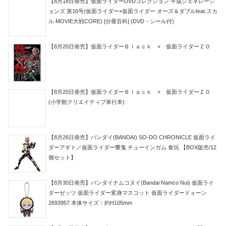
【8月18日発売】仮面ライダーDVDコレクション 平成ジェネレーシ
ョンズ 第16号(仮面ライダー×仮面ライダー オーズ＆ダブルfeat.スカ
ル MOVIE大戦CORE) [分冊百科] (DVD・シール付)
【8月20日発売】仮面ライダーＢｌａｃｋ × 仮面ライダーＺＯ
【8月20日発売】仮面ライダーＢｌａｃｋ × 仮面ライダーＺＯ
(小学館クリエイティブ単行本)
【8月26日発売】バンダイ(BANDAI) SO-DO CHRONICLE 仮面ライ
ダーアギト／仮面ライダー響鬼 チューインガム 食玩 【BOX販売/12
個セット】
【8月30日発売】バンダイナムコヌイ(Bandai Namco Nui) 仮面ライ
ダーゼッツ 仮面ライダー変身マスコット 仮面ライダードォーン
2693957 本体サイズ：約H105mm