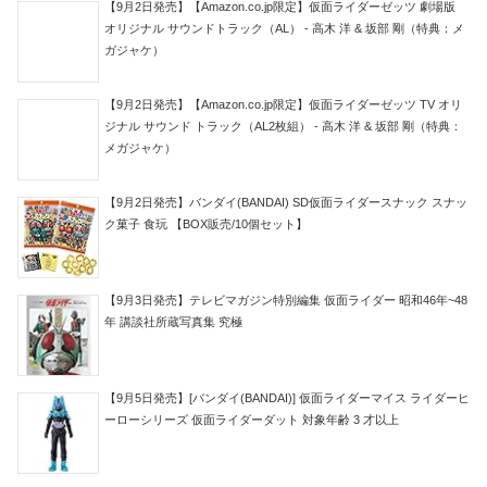
【9月2日発売】【Amazon.co.jp限定】仮面ライダーゼッツ 劇場版
オリジナル サウンドトラック（AL） - 高木 洋 & 坂部 剛（特典：メ
ガジャケ）
【9月2日発売】【Amazon.co.jp限定】仮面ライダーゼッツ TV オリ
ジナル サウンド トラック（AL2枚組） - 高木 洋 & 坂部 剛（特典：
メガジャケ）
【9月2日発売】バンダイ(BANDAI) SD仮面ライダースナック スナッ
ク菓子 食玩 【BOX販売/10個セット】
【9月3日発売】テレビマガジン特別編集 仮面ライダー 昭和46年~48
年 講談社所蔵写真集 究極
【9月5日発売】[バンダイ(BANDAI)] 仮面ライダーマイス ライダーヒ
ーローシリーズ 仮面ライダーダット 対象年齢 3 才以上