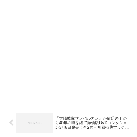
『太陽戦隊サンバルカン』が放送終了か
ら40年の時を経て廉価版DVDコレクショ
ン3月9日発売！全2巻＋初回特典ブックレ
ット付き