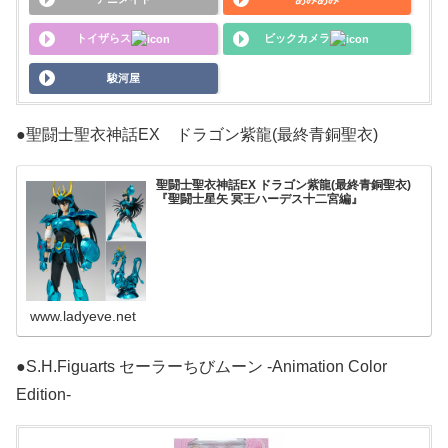
トイザらス
ビックカメラ
駿河屋
●聖闘士聖衣神話EX ドラゴン紫龍(最終青銅聖衣)
聖闘士聖衣神話EX ドラゴン紫龍(最終青銅聖衣)
『聖闘士星矢 冥王ハーデス十二宮編』
www.ladyeve.net
●S.H.Figuarts セーラーちびムーン -Animation Color
Edition-