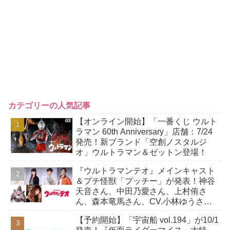
カテゴリーの人気記事
【オンライン開始】「一番くじ ウルト
ラマン 60th Anniversary」店舗：7/24
発売！新ブランド「空創ノスタルジ
オ」ウルトラマン＆ゼットン登場！
『ウルトラマンテオ』メインキャスト
＆プチ怪獣「プッチー」が発表！神谷
天音さん、中田乃愛さん、上村侑さ
ん、森本竜馬さん、CV.小林ゆうさ
ん！
【予約開始】「宇宙船 vol.194」が10/1