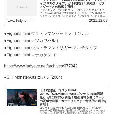
ィガ マルチタイプ」が予約開始！最終話・ガタ
ノゾーアとの激戦を再現！
「フィギュアーツZERO ウルトラマンティガ マルチタイ
プ」が12/3 16時より予約開始！フィギュアーツZERO ウ
ルトラマンティガ マルチタイプ 『ウルトラマンティガ』
a8adscript('body').showAd({"req":
2021.12.03
www.ladyeve.net
●Figuarts mini ウルトラマンゼット オリジナル
●Figuarts mini ナツカワハルキ
●Figuarts mini ウルトラマントリガー マルチタイプ
●Figuarts mini マナカケンゴ
https://www.ladyeve.net/archives/077942
●S.H.MonsterArts ゴジラ (2004)
【予約開始】ゴジラ FINAL
WARS「S.H.MonsterArts ゴジラ (2004)(再販
版)」が2025年5月再販！映画資料を基にスーツ
の質感や造形・カラーリングまで徹底的に劇中を
再現！
ゴジラ FINAL WARS「S.H.MonsterArts ゴジラ (2004)」
2025年5月再販分が12月5日16時予約開始です！バンダイ
スピリッツ12月5日予約開始アイテムも続けてまとめてい