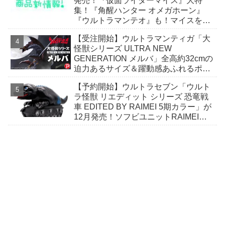
発売！『仮面ライダーマイス』大特
集！『角醒ハンター オメガホーン』
『ウルトラマンテオ』も！マイスをよ
り楽しむための小冊子が付属！
【受注開始】ウルトラマンティガ「大
怪獣シリーズ ULTRA NEW
GENERATION メルバ」全高約32cmの
迫力あるサイズ＆躍動感あふれるポー
ズで立体化！
【予約開始】ウルトラセブン「ウルト
ラ怪獣 リエディット シリーズ 恐竜戦
車 EDITED BY RAIMEI 5期カラー」が
12月発売！ソフビユニットRAIMEIに
よる恐竜戦車が絶妙なデフォルメ感で
登場！