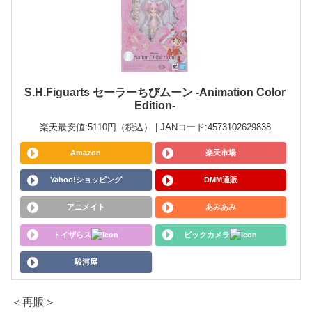
S.H.Figuarts セーラーちびムーン -Animation Color
Edition-
楽天最安値:5110円（税込） | JANコード:4573102629838
Amazon
楽天市場
Yahoo!ショッピング
DMM通販
アニメイト
あみあみ
トイザらス
ビックカメラ
駿河屋
＜再販＞