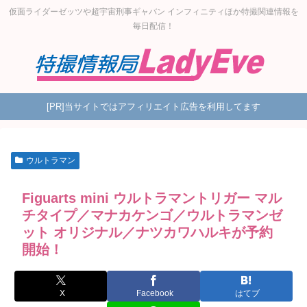
仮面ライダーゼッツや超宇宙刑事ギャバン インフィニティほか特撮関連情報を
毎日配信！
[PR]当サイトではアフィリエイト広告を利用してます
ウルトラマン
Figuarts mini ウルトラマントリガー マル
チタイプ／マナカケンゴ／ウルトラマンゼ
ット オリジナル／ナツカワハルキが予約
開始！
X
Facebook
はてブ