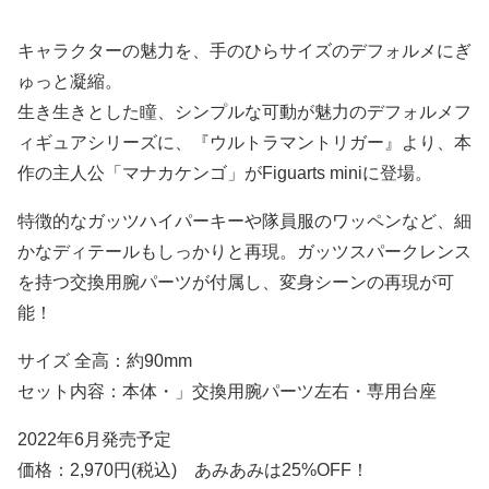
キャラクターの魅力を、手のひらサイズのデフォルメにぎ
ゅっと凝縮。
生き生きとした瞳、シンプルな可動が魅力のデフォルメフ
ィギュアシリーズに、『ウルトラマントリガー』より、本
作の主人公「マナカケンゴ」がFiguarts miniに登場。
特徴的なガッツハイパーキーや隊員服のワッペンなど、細
かなディテールもしっかりと再現。ガッツスパークレンス
を持つ交換用腕パーツが付属し、変身シーンの再現が可
能！
サイズ 全高：約90mm
セット内容：本体・」交換用腕パーツ左右・専用台座
2022年6月発売予定
価格：2,970円(税込) あみあみは25%OFF！