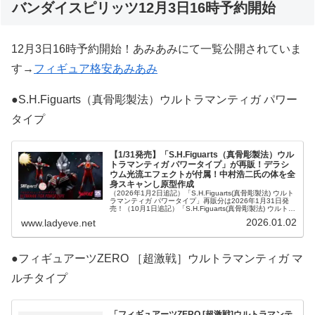
バンダイスピリッツ12月3日16時予約開始
12月3日16時予約開始！あみあみにて一覧公開されていま
す→
フィギュア格安あみあみ
●S.H.Figuarts（真骨彫製法）ウルトラマンティガ パワー
タイプ
【1/31発売】「S.H.Figuarts（真骨彫製法）ウル
トラマンティガ パワータイプ」が再販！デラシ
ウム光流エフェクトが付属！中村浩二氏の体を全
身スキャンし原型作成
（2026年1月2日追記）「S.H.Figuarts(真骨彫製法) ウルト
ラマンティガ パワータイプ」再販分は2026年1月31日発
売！（10月1日追記）「S.H.Figuarts(真骨彫製法) ウルトラ
マンティガ パワータイプ」が10月1
2026.01.02
www.ladyeve.net
●フィギュアーツZERO ［超激戦］ウルトラマンティガ マ
ルチタイプ
「フィギュアーツZERO [超激戦]ウルトラマンテ