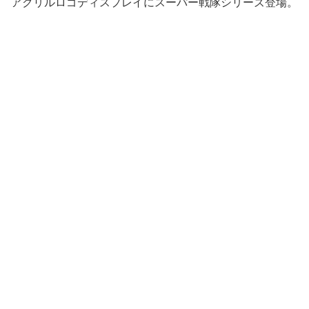
アクリルロゴディスプレイにスーパー戦隊シリーズ登場。