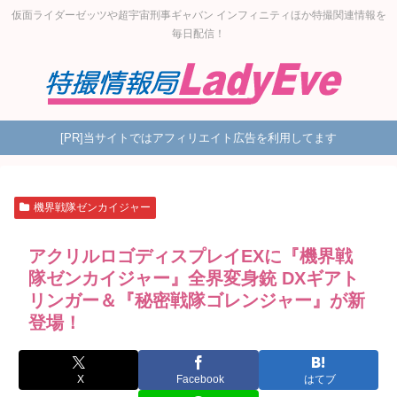
仮面ライダーゼッツや超宇宙刑事ギャバン インフィニティほか特撮関連情報を
毎日配信！
[PR]当サイトではアフィリエイト広告を利用してます
機界戦隊ゼンカイジャー
アクリルロゴディスプレイEXに『機界戦
隊ゼンカイジャー』全界変身銃 DXギアト
リンガー＆『秘密戦隊ゴレンジャー』が新
登場！
X
Facebook
はてブ