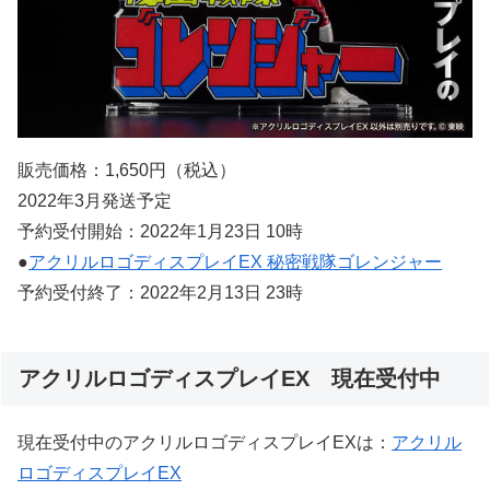
販売価格：1,650円（税込）
2022年3月発送予定
予約受付開始：2022年1月23日 10時
●
アクリルロゴディスプレイEX 秘密戦隊ゴレンジャー
予約受付終了：2022年2月13日 23時
アクリルロゴディスプレイEX 現在受付中
現在受付中のアクリルロゴディスプレイEXは：
アクリル
ロゴディスプレイEX