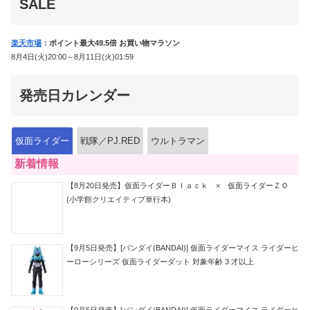
SALE
楽天市場
：ポイント最大49.5倍 お買い物マラソン
8月4日(火)20:00～8月11日(火)01:59
発売日カレンダー
仮面ライダー
戦隊／PJ.RED
ウルトラマン
新着情報
【8月20日発売】仮面ライダーＢｌａｃｋ × 仮面ライダーＺＯ
(小学館クリエイティブ単行本)
【9月5日発売】[バンダイ(BANDAI)] 仮面ライダーマイス ライダーヒ
ーローシリーズ 仮面ライダーダット 対象年齢 3 才以上