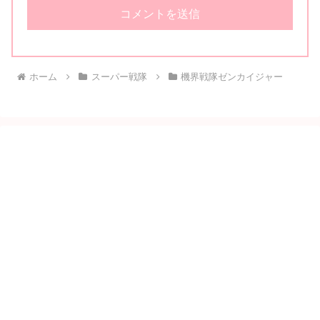
ホーム
スーパー戦隊
機界戦隊ゼンカイジャー