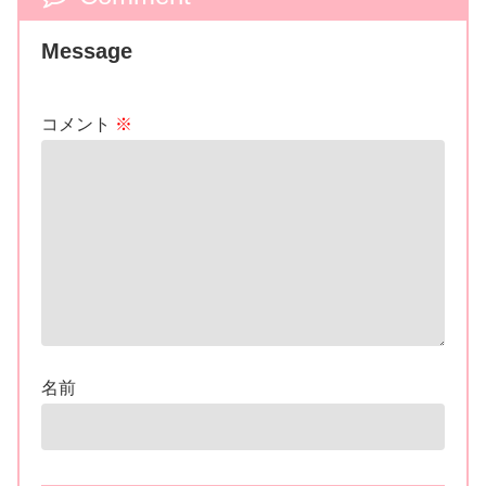
Message
コメント
※
名前