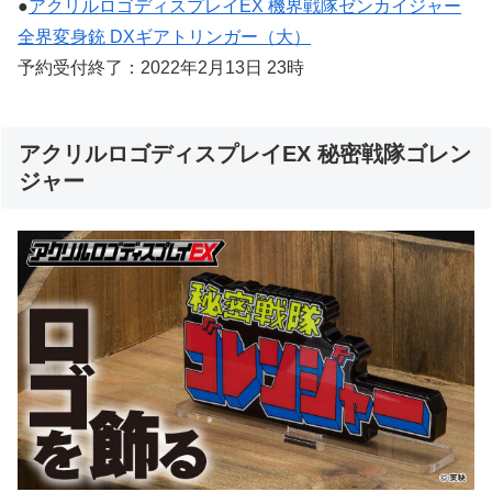
●
アクリルロゴディスプレイEX 機界戦隊ゼンカイジャー
全界変身銃 DXギアトリンガー（大）
予約受付終了：2022年2月13日 23時
アクリルロゴディスプレイEX 秘密戦隊ゴレン
ジャー