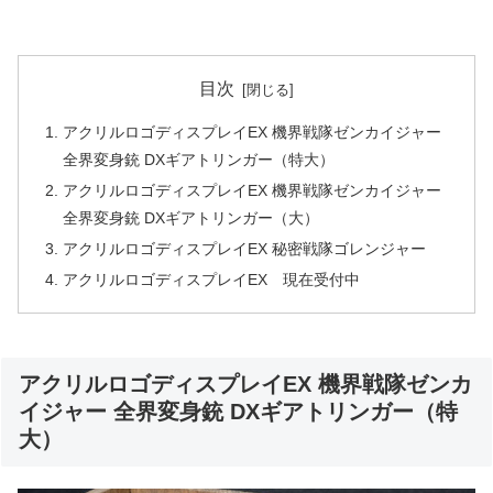
目次
アクリルロゴディスプレイEX 機界戦隊ゼンカイジャー
全界変身銃 DXギアトリンガー（特大）
アクリルロゴディスプレイEX 機界戦隊ゼンカイジャー
全界変身銃 DXギアトリンガー（大）
アクリルロゴディスプレイEX 秘密戦隊ゴレンジャー
アクリルロゴディスプレイEX 現在受付中
アクリルロゴディスプレイEX 機界戦隊ゼンカ
イジャー 全界変身銃 DXギアトリンガー（特
大）