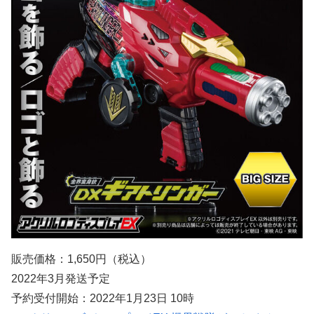
販売価格：1,650円（税込）
2022年3月発送予定
予約受付開始：2022年1月23日 10時