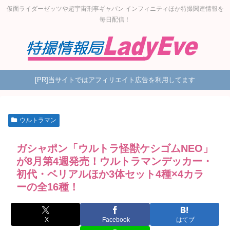
仮面ライダーゼッツや超宇宙刑事ギャバン インフィニティほか特撮関連情報を
毎日配信！
[PR]当サイトではアフィリエイト広告を利用してます
ウルトラマン
ガシャポン「ウルトラ怪獣ケシゴムNEO」
が8月第4週発売！ウルトラマンデッカー・
初代・ベリアルほか3体セット4種×4カラ
ーの全16種！
X
Facebook
はてブ