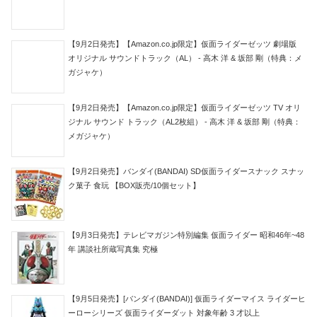
【9月2日発売】【Amazon.co.jp限定】仮面ライダーゼッツ 劇場版
オリジナル サウンドトラック（AL） - 高木 洋 & 坂部 剛（特典：メ
ガジャケ）
【9月2日発売】【Amazon.co.jp限定】仮面ライダーゼッツ TV オリ
ジナル サウンド トラック（AL2枚組） - 高木 洋 & 坂部 剛（特典：
メガジャケ）
【9月2日発売】バンダイ(BANDAI) SD仮面ライダースナック スナッ
ク菓子 食玩 【BOX販売/10個セット】
【9月3日発売】テレビマガジン特別編集 仮面ライダー 昭和46年~48
年 講談社所蔵写真集 究極
【9月5日発売】[バンダイ(BANDAI)] 仮面ライダーマイス ライダーヒ
ーローシリーズ 仮面ライダーダット 対象年齢 3 才以上