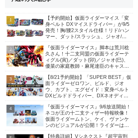
【予約開始】仮面ライダーマイス「変
身ベルト DXマイスドライバー」が9/5
発売！胸/腰2スタイル仕様！リド/ハン
マー、ダット/スラッシュ、ジャオ/バ
イト、ケイ/ショットボーンバックル
『仮面ライダーマイス』脚本は荒川稔
も！
久さん！十二支同盟の仮面ライダーテ
ィグル(寅)／ダット(卯)／ジャオ(巳)、
優菜の家庭教師・麻尾達臣のキャスト
が発表！トリガーのアキト金子隼也さ
【8/21予約開始】「SUPER BEST」仮
んも変身！
面ライダーゼロワン、ビルド、ジオ
ウ、カブト、エグゼイド：変身ベルト
DXビルドドライバー、DXネオディケ
イドライバー、DXホッパーゼクターほ
『仮面ライダーマイス』9/6放送開始！
か12点！
ネコが王の十二支ティザー特報映像！
仮面ライダームトン、ケイ、ヴァンケ
ンのビジュアルが公開！ライダーは子
丑寅卯辰巳午未申酉戌亥猫猫の14人⁉
【特典詳細】Vシネクスト『超宇宙刑