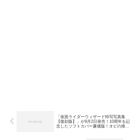
「仮面ライダーウィザード特写写真集
【復刻版】」が9月2日発売！10周年を記
念したソフトカバー廉価版！オビの推薦
コメントはコヨミ役・奥仲麻琴さん！