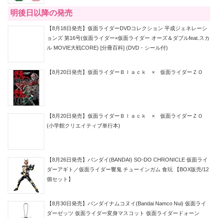
明後日以降の発売
【8月18日発売】仮面ライダーDVDコレクション 平成ジェネレーシ
ョンズ 第16号(仮面ライダー×仮面ライダー オーズ＆ダブルfeat.スカ
ル MOVIE大戦CORE) [分冊百科] (DVD・シール付)
【8月20日発売】仮面ライダーＢｌａｃｋ × 仮面ライダーＺＯ
【8月20日発売】仮面ライダーＢｌａｃｋ × 仮面ライダーＺＯ
(小学館クリエイティブ単行本)
【8月26日発売】バンダイ(BANDAI) SO-DO CHRONICLE 仮面ライ
ダーアギト／仮面ライダー響鬼 チューインガム 食玩 【BOX販売/12
個セット】
【8月30日発売】バンダイナムコヌイ(Bandai Namco Nui) 仮面ライ
ダーゼッツ 仮面ライダー変身マスコット 仮面ライダードォーン