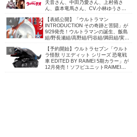
天音さん、中田乃愛さん、上村侑さ
ん、森本竜馬さん、CV.小林ゆうさ
ん！
【表紙公開】「ウルトラマン
INTRODUCTION その奇跡と苦闘」が
9/29発売！ウルトラマンの誕生、飯島
組/野長瀬組/高野組/円谷組/満田組/実相
寺組/樋口組/鈴木組の…
【予約開始】ウルトラセブン「ウルト
ラ怪獣 リエディット シリーズ 恐竜戦
車 EDITED BY RAIMEI 5期カラー」が
12月発売！ソフビユニットRAIMEIに
よる恐竜戦車が絶妙なデフォルメ感で
登場！