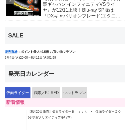
事ギャバン インフィニティVSライ
ヤ』が12/11上映！Blu-ray SP版は
「DXギャバリオンブレード(エタニテ
ィver.)」「ユカイダーエモルギー」ほ
か豪華特典付き！
SALE
楽天市場
：ポイント最大49.5倍 お買い物マラソン
8月4日(火)20:00～8月11日(火)01:59
発売日カレンダー
仮面ライダー
戦隊／PJ.RED
ウルトラマン
新着情報
【8月20日発売】仮面ライダーＢｌａｃｋ × 仮面ライダーＺＯ
(小学館クリエイティブ単行本)