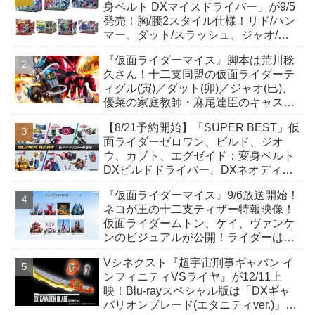
身ベルト DXマイスドライバー」が9/5
発売！胸/腰2スタイル仕様！リド/ハン
マー、ダット/スラッシュ、ジャオ/バ
イト、ケイ/ショットボーンバックル
『仮面ライダーマイス』脚本は荒川稔
も！
久さん！十二支同盟の仮面ライダーテ
ィグル(寅)／ダット(卯)／ジャオ(巳)、
優菜の家庭教師・麻尾達臣のキャスト
が発表！トリガーのアキト金子隼也さ
【8/21予約開始】「SUPER BEST」仮
んも変身！
面ライダーゼロワン、ビルド、ジオ
ウ、カブト、エグゼイド：変身ベルト
DXビルドドライバー、DXネオディケ
イドライバー、DXホッパーゼクターほ
『仮面ライダーマイス』9/6放送開始！
か12点！
ネコが王の十二支ティザー特報映像！
仮面ライダームトン、ケイ、ヴァンケ
ンのビジュアルが公開！ライダーは子
丑寅卯辰巳午未申酉戌亥猫猫の14人⁉
Vシネクスト『超宇宙刑事ギャバン イ
ンフィニティVSライヤ』が12/11上
映！Blu-rayスペシャル版は「DXギャ
バリオンブレード(エタニティver.)」