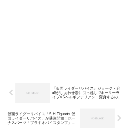
『仮面ライダーリバイス』ジョージ・狩
崎がしあわせ湯に引っ越し!?ホーリーラ
イブVSヘルギフテリアン！変身するのは
玉置？花？
仮面ライダーリバイス「S.H.Figuarts 仮
面ライダーリバイス」が受注開始！ボー
ナスパーツ「ブラキオバイスタンプ」が
付属！