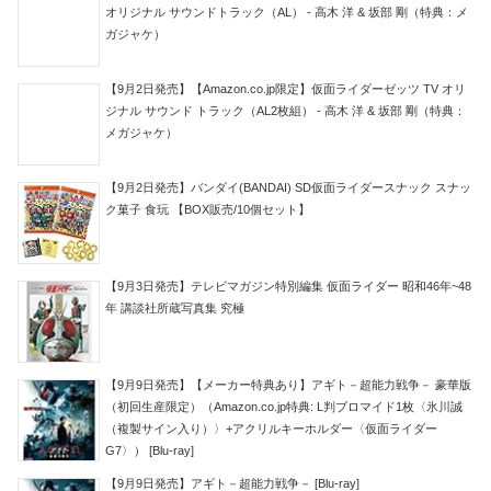
オリジナル サウンドトラック（AL） - 高木 洋 & 坂部 剛（特典：メ
ガジャケ）
【9月2日発売】【Amazon.co.jp限定】仮面ライダーゼッツ TV オリ
ジナル サウンド トラック（AL2枚組） - 高木 洋 & 坂部 剛（特典：
メガジャケ）
【9月2日発売】バンダイ(BANDAI) SD仮面ライダースナック スナッ
ク菓子 食玩 【BOX販売/10個セット】
【9月3日発売】テレビマガジン特別編集 仮面ライダー 昭和46年~48
年 講談社所蔵写真集 究極
【9月9日発売】【メーカー特典あり】アギト－超能力戦争－ 豪華版
（初回生産限定）（Amazon.co.jp特典: L判ブロマイド1枚〈氷川誠
（複製サイン入り）〉+アクリルキーホルダー〈仮面ライダー
G7〉） [Blu-ray]
【9月9日発売】アギト－超能力戦争－ [Blu-ray]