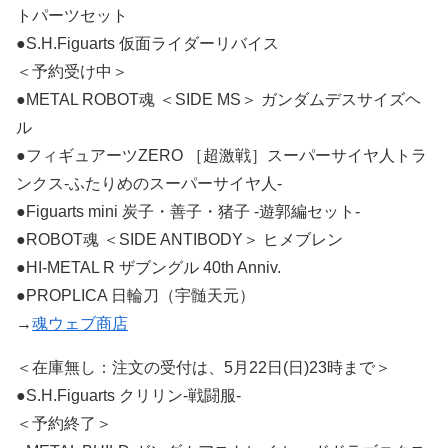
トパーツセット
●S.H.Figuarts 仮面ライダーリバイス
＜予約受け中＞
●METAL ROBOT魂 ＜SIDE MS＞ ガンダムデスサイズヘ
ル
●フィギュアーツZERO ［超激戦］スーパーサイヤ人トラ
ンクス-ふたりめのスーパーサイヤ人-
●Figuarts mini 炭子・善子・猪子 -遊郭編セット-
●ROBOT魂 ＜SIDE ANTIBODY＞ ヒメブレン
●HI-METAL R ザブングル 40th Anniv.
●PROPLICA 日輪刀（宇髄天元）
→
魂ウェブ商店
＜在庫無し：注文の受付は、5月22日(日)23時まで＞
●S.H.Figuarts クリリン-戦闘服-
＜予約終了＞