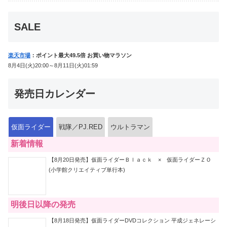
「ユカイダーエモルギー」ほか豪華特
典付！
SALE
楽天市場
：ポイント最大49.5倍 お買い物マラソン
8月4日(火)20:00～8月11日(火)01:59
発売日カレンダー
仮面ライダー
戦隊／PJ.RED
ウルトラマン
新着情報
【8月20日発売】仮面ライダーＢｌａｃｋ × 仮面ライダーＺＯ
(小学館クリエイティブ単行本)
明後日以降の発売
【8月18日発売】仮面ライダーDVDコレクション 平成ジェネレーシ