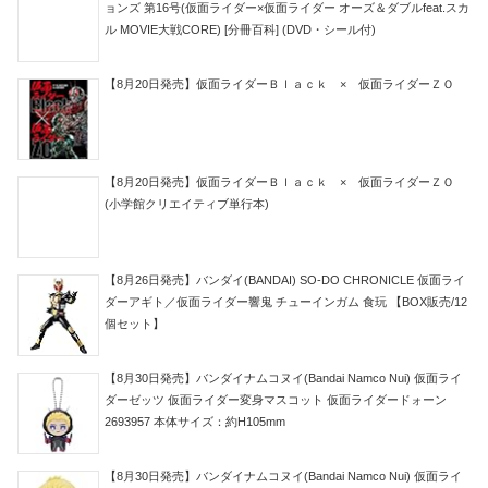
ョンズ 第16号(仮面ライダー×仮面ライダー オーズ＆ダブルfeat.スカ
ル MOVIE大戦CORE) [分冊百科] (DVD・シール付)
【8月20日発売】仮面ライダーＢｌａｃｋ × 仮面ライダーＺＯ
【8月20日発売】仮面ライダーＢｌａｃｋ × 仮面ライダーＺＯ
(小学館クリエイティブ単行本)
【8月26日発売】バンダイ(BANDAI) SO-DO CHRONICLE 仮面ライ
ダーアギト／仮面ライダー響鬼 チューインガム 食玩 【BOX販売/12
個セット】
【8月30日発売】バンダイナムコヌイ(Bandai Namco Nui) 仮面ライ
ダーゼッツ 仮面ライダー変身マスコット 仮面ライダードォーン
2693957 本体サイズ：約H105mm
【8月30日発売】バンダイナムコヌイ(Bandai Namco Nui) 仮面ライ