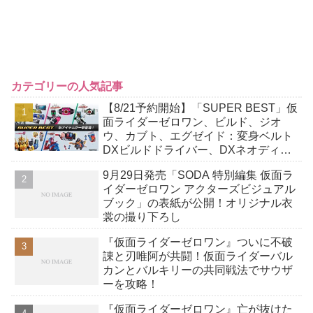
カテゴリーの人気記事
【8/21予約開始】「SUPER BEST」仮
面ライダーゼロワン、ビルド、ジオ
ウ、カブト、エグゼイド：変身ベルト
DXビルドドライバー、DXネオディケ
イドライバー、DXホッパーゼクターほ
9月29日発売「SODA 特別編集 仮面ラ
か12点！
イダーゼロワン アクターズビジュアル
ブック」の表紙が公開！オリジナル衣
裳の撮り下ろし
『仮面ライダーゼロワン』ついに不破
諌と刃唯阿が共闘！仮面ライダーバル
カンとバルキリーの共同戦法でサウザ
ーを攻略！
『仮面ライダーゼロワン』亡が抜けた