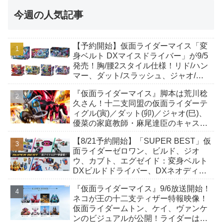
今週の人気記事
【予約開始】仮面ライダーマイス「変
身ベルト DXマイスドライバー」が9/5
発売！胸/腰2スタイル仕様！リド/ハン
マー、ダット/スラッシュ、ジャオ/バ
イト、ケイ/ショットボーンバックル
『仮面ライダーマイス』脚本は荒川稔
も！
久さん！十二支同盟の仮面ライダーテ
ィグル(寅)／ダット(卯)／ジャオ(巳)、
優菜の家庭教師・麻尾達臣のキャスト
が発表！トリガーのアキト金子隼也さ
【8/21予約開始】「SUPER BEST」仮
んも変身！
面ライダーゼロワン、ビルド、ジオ
ウ、カブト、エグゼイド：変身ベルト
DXビルドドライバー、DXネオディケ
イドライバー、DXホッパーゼクターほ
『仮面ライダーマイス』9/6放送開始！
か12点！
ネコが王の十二支ティザー特報映像！
仮面ライダームトン、ケイ、ヴァンケ
ンのビジュアルが公開！ライダーは子