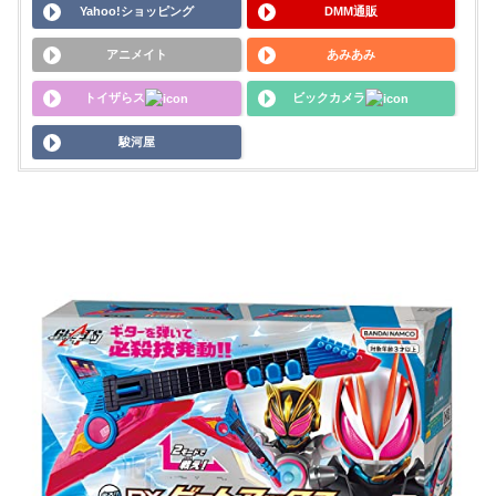
Yahoo!ショッピング
DMM通販
アニメイト
あみあみ
トイザらス
ビックカメラ
駿河屋