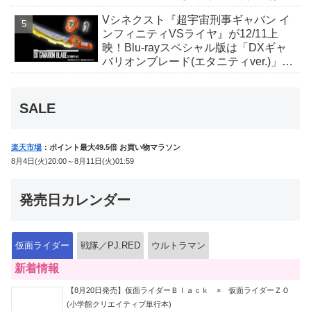
丑寅卯辰巳午未申酉戌亥猫猫の14人⁉
Vシネクスト『超宇宙刑事ギャバン イ
ンフィニティVSライヤ』が12/11上
映！Blu-rayスペシャル版は「DXギャ
バリオンブレード(エタニティver.)」
「ユカイダーエモルギー」ほか豪華特
典付！
SALE
楽天市場
：ポイント最大49.5倍 お買い物マラソン
8月4日(火)20:00～8月11日(火)01:59
発売日カレンダー
仮面ライダー
戦隊／PJ.RED
ウルトラマン
新着情報
【8月20日発売】仮面ライダーＢｌａｃｋ × 仮面ライダーＺＯ
(小学館クリエイティブ単行本)