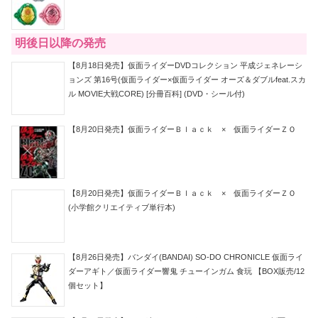
明後日以降の発売
【8月18日発売】仮面ライダーDVDコレクション 平成ジェネレーシ
ョンズ 第16号(仮面ライダー×仮面ライダー オーズ＆ダブルfeat.スカ
ル MOVIE大戦CORE) [分冊百科] (DVD・シール付)
【8月20日発売】仮面ライダーＢｌａｃｋ × 仮面ライダーＺＯ
【8月20日発売】仮面ライダーＢｌａｃｋ × 仮面ライダーＺＯ
(小学館クリエイティブ単行本)
【8月26日発売】バンダイ(BANDAI) SO-DO CHRONICLE 仮面ライ
ダーアギト／仮面ライダー響鬼 チューインガム 食玩 【BOX販売/12
個セット】