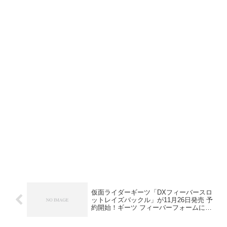
仮面ライダーギーツ「DXフィーバースロ
ットレイズバックル」が11月26日発売 予
約開始！ギーツ フィーバーフォームに変
身！回転する絵柄を合わせてパワーアッ
プ！