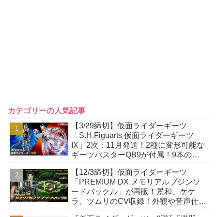
カテゴリーの人気記事
【3/29締切】仮面ライダーギーツ
「S.H.Figuarts 仮面ライダーギーツ
IX」2次：11月発送！2種に変形可能な
ギーツバスターQB9が付属！9本の尾
には軟質素材を採用！
【12/3締切】仮面ライダーギーツ
「PREMIUM DX メモリアルブジンソ
ードバックル」が再販！景和、ケケ
ラ、ツムリのCV収録！外観や音声仕様
アップデート！