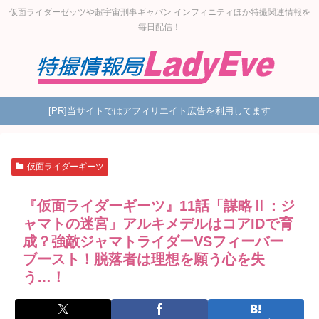
仮面ライダーゼッツや超宇宙刑事ギャバン インフィニティほか特撮関連情報を
毎日配信！
[PR]当サイトではアフィリエイト広告を利用してます
仮面ライダーギーツ
『仮面ライダーギーツ』11話「謀略Ⅱ：ジ
ャマトの迷宮」アルキメデルはコアIDで育
成？強敵ジャマトライダーVSフィーバー
ブースト！脱落者は理想を願う心を失
う…！