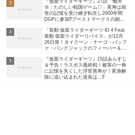
『仮面ライダーギーツ』27話「慟哭
Ⅲ：たのしい戦国ゲーム♡」英寿は前
世の記憶を受け継ぎ転生し2000年間
DGPに参加⁉ブーストマークⅡの副作
用で眠りに落ちて大ピンチに！
「装動 仮面ライダーギーツ ID 4 Feat.
装動 仮面ライダーリバイス」が12月
26日発！タイクーン・ナーゴ・バッフ
ァ・パンクジャックのフィーバー＆ダ
ークアギレラ他全13種！
『仮面ライダーギーツ』15話あらすじ
＆予告！ラスボス最終戦！被害の一角
に記憶を失くした浮世英寿が！変身解
除に追い込まれた道長は…⁉