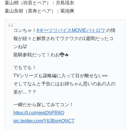
葉山梢（祢音とペア）：月島琉衣
葉山良樹（英寿とペア）：菊池爽
コンちゃ！
#ギーツリバイスMOVIEバトロワ
の情
報が続々と解禁されてワクワクの1週間だったコ
ンね🦊
龍騎参戦だって！わお🐉🔥
でもでも！
TVシリーズも謀略編に入って目が離せない👀
そしてなんと予告にはお姉ちゃん思いのあの人の
姿が…？？
一瞬だから探してみてコン！
https://t.co/mjepDhPR6O
pic.twitter.com/Y6JBomQNCT