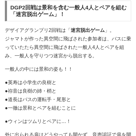
DGP2回戦は景和を含む一般人4人とペアを組む
「迷宮脱出ゲーム」！
デザイアグランプリ2回戦は「
迷宮脱出ゲーム
」。
ジャマトが作った異空間に飛ばされた参加者は、バスに乗
っていたたら異空間に飛ばされた一般人4人とペアを組
み、一般人を守りつつ迷宮から脱出する。
一般人の中には景和の姿も！！
●英寿は小学生の良樹と
●祢音は良樹の姉・梢と
●道長はバスの運転手・尾形と
●一徹は景和とペアを組むことに
●ウィンはツムリとペアに…！
外に出られる扉はどうやっても開かず、音声認証で扉を開