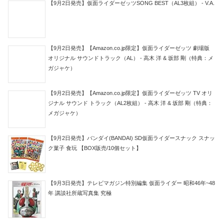
【9月2日発売】仮面ライダーゼッツSONG BEST（AL3枚組） - V.A.
【9月2日発売】【Amazon.co.jp限定】仮面ライダーゼッツ 劇場版
オリジナル サウンドトラック（AL） - 高木 洋 & 坂部 剛（特典：メ
ガジャケ）
【9月2日発売】【Amazon.co.jp限定】仮面ライダーゼッツ TV オリ
ジナル サウンド トラック（AL2枚組） - 高木 洋 & 坂部 剛（特典：
メガジャケ）
【9月2日発売】バンダイ(BANDAI) SD仮面ライダースナック スナッ
ク菓子 食玩 【BOX販売/10個セット】
【9月3日発売】テレビマガジン特別編集 仮面ライダー 昭和46年~48
年 講談社所蔵写真集 究極