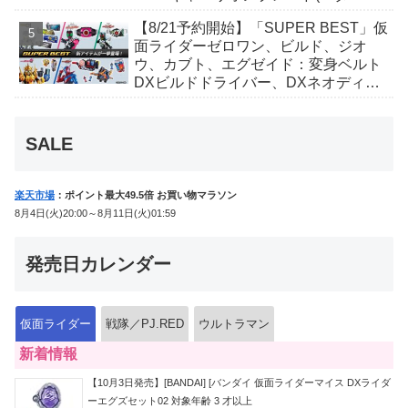
ィver.)」「ユカイダーエモルギー」ほ
【8/21予約開始】「SUPER BEST」仮
か豪華特典付き！
面ライダーゼロワン、ビルド、ジオ
ウ、カブト、エグゼイド：変身ベルト
DXビルドドライバー、DXネオディケ
イドライバー、DXホッパーゼクターほ
か12点！
SALE
楽天市場
：ポイント最大49.5倍 お買い物マラソン
8月4日(火)20:00～8月11日(火)01:59
発売日カレンダー
仮面ライダー
戦隊／PJ.RED
ウルトラマン
新着情報
【10月3日発売】[BANDAI] [バンダイ 仮面ライダーマイス DXライダ
ーエグズセット02 対象年齢 3 才以上