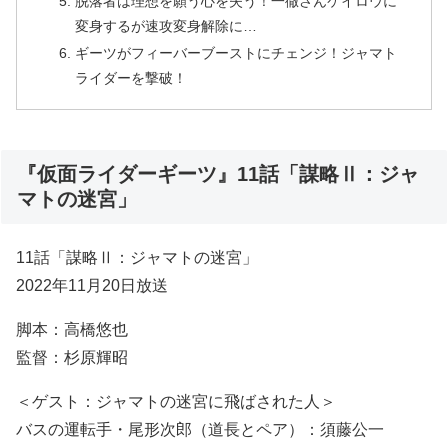
脱落者は理想を願う心を失う！一徹さんケイロウに
変身するが速攻変身解除に…
ギーツがフィーバーブーストにチェンジ！ジャマト
ライダーを撃破！
『仮面ライダーギーツ』11話「謀略Ⅱ：ジャ
マトの迷宮」
11話「謀略Ⅱ：ジャマトの迷宮」
2022年11月20日放送
脚本：高橋悠也
監督：杉原輝昭
＜ゲスト：ジャマトの迷宮に飛ばされた人＞
バスの運転手・尾形次郎（道長とペア）：須藤公一