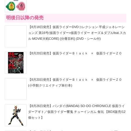
明後日以降の発売
【8月18日発売】仮面ライダーDVDコレクション 平成ジェネレーシ
ョンズ 第16号(仮面ライダー×仮面ライダー オーズ＆ダブルfeat.スカ
ル MOVIE大戦CORE) [分冊百科] (DVD・シール付)
【8月20日発売】仮面ライダーＢｌａｃｋ × 仮面ライダーＺＯ
【8月20日発売】仮面ライダーＢｌａｃｋ × 仮面ライダーＺＯ
(小学館クリエイティブ単行本)
【8月26日発売】バンダイ(BANDAI) SO-DO CHRONICLE 仮面ライ
ダーアギト／仮面ライダー響鬼 チューインガム 食玩 【BOX販売/12
個セット】