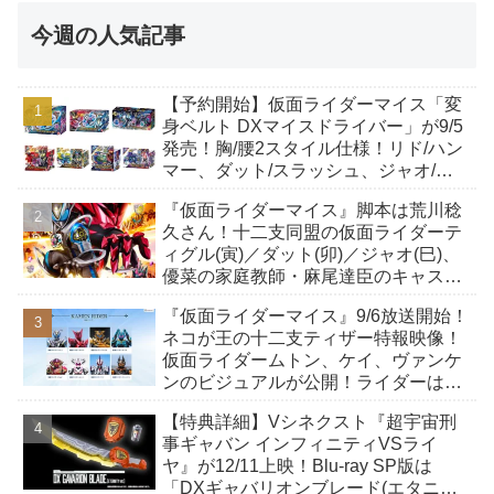
今週の人気記事
【予約開始】仮面ライダーマイス「変
身ベルト DXマイスドライバー」が9/5
発売！胸/腰2スタイル仕様！リド/ハン
マー、ダット/スラッシュ、ジャオ/バ
イト、ケイ/ショットボーンバックル
『仮面ライダーマイス』脚本は荒川稔
も！
久さん！十二支同盟の仮面ライダーテ
ィグル(寅)／ダット(卯)／ジャオ(巳)、
優菜の家庭教師・麻尾達臣のキャスト
が発表！トリガーのアキト金子隼也さ
『仮面ライダーマイス』9/6放送開始！
んも変身！
ネコが王の十二支ティザー特報映像！
仮面ライダームトン、ケイ、ヴァンケ
ンのビジュアルが公開！ライダーは子
丑寅卯辰巳午未申酉戌亥猫猫の14人⁉
【特典詳細】Vシネクスト『超宇宙刑
事ギャバン インフィニティVSライ
ヤ』が12/11上映！Blu-ray SP版は
「DXギャバリオンブレード(エタニテ