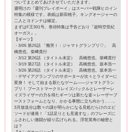
ついてまとめてあげさせていただきます。
週明けの『週刊プレイボーイ」はスーパー戦隊ヒロイン
特集の模様です。表紙は新田桃子。キングオージャーの
二人とヨドンナは確定。
まずはF王301号。巻頭特集は予告どおり『超時空世紀
オーガス』。
【ギーツ】
・3/05 第25話 「慟哭Ⅰ：ジャマトグランプリ♡」 高
橋悠也、柴﨑貴行
・3/12 第26話 （タイトル未定） 高橋悠也、柴﨑貴行
・3/19 第27話 （タイトル未定） 高橋悠也、坂本浩一
・3/26 第28話 （タイトル未定） 高橋悠也、坂本浩一
・デザイアグランプリのサポーターが次々とライダーに
変身！ そして始まる新たなゲーム――ジャマトグラン
プリ！ ブーストマークⅡレイズバックルとレーザーレ
イズライザーの力を得たギーツは新たな姿＝レーザーブ
ーストフォームとなり、かかる事態に立ち向かう……。
3月放送分は数々の謎が明らかになる見処だらけのエピ
ソードが連発！「1話足りとも見逃すな」のフレーズに
ふさわしい激闘が繰り広げられる。浮世英寿の秘密と
は？
【キングオージャー】