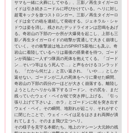
サマも一緒に火葬にしてやる」、三影／再生タイガーロ
イドは引き続きニードルに呼びかけている。ヘリに対し
超電キックを放つストロンガー。三影／再生タイガーロ
イドは全ての砲を連続して発砲する。ジェネラル・シャ
ドウは姿を消し、残されたデッドライオンは悲鳴をあげ
る。奇岩山の下部の一か所が大爆発を起こし、上部も三
影／再生タイガーロイドの砲撃が貫通して大きく崩壊し
ていく。その衝撃波は地上のSPIRITS基地にも及ぶ。奇
岩山に着陸しているヘリは最後の搭乗者を待つ。ゴード
ンが両脇に一人ずつ隊員の死体を抱えてくる。「ゴード
ン…そいつ等はもう死んで…」と声をかけるコンラッド
も、「だから何だよ」と言い返され、「いや…」としか
返せない。ゴードンが二人の死体をヘリに乗せた瞬間、
奇岩山の下部の四分の一ほどが大きく崩落する。離陸し
ようとしたヘリから落下するゴードン、その尻を、まだ
残っていたウェイ・ペイが杖で突き押し上げる。「引っ
張り上げて下さいよ、ホラ」とゴードンに杖を突き出す
ウェイ・ペイ。その瞬間、地割れが起こり、それがすぐ
に閉じたことで、ウェイ・ペイは足をはさまれ両脚が潰
れてしまう。そのまま飛び立つヘリ。
その様子を見守る本郷たち。地上のマシーン大元帥の残