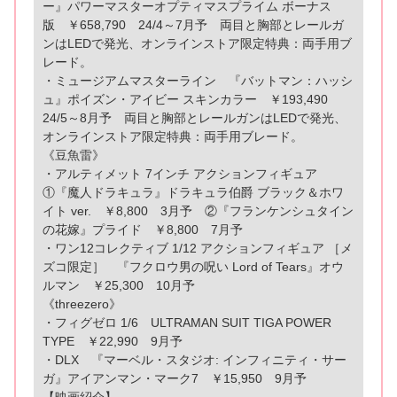
ー』パワーマスターオプティマスプライム ボーナス
版 ￥658,790 24/4～7月予 両目と胸部とレールガ
ンはLEDで発光、オンラインストア限定特典：両手用ブ
レード。
・ミュージアムマスターライン 『バットマン：ハッシ
ュ』ポイズン・アイビー スキンカラー ￥193,490
24/5～8月予 両目と胸部とレールガンはLEDで発光、
オンラインストア限定特典：両手用ブレード。
《豆魚雷》
・アルティメット 7インチ アクションフィギュア
①『魔人ドラキュラ』ドラキュラ伯爵 ブラック＆ホワ
イト ver. ￥8,800 3月予 ②『フランケンシュタイン
の花嫁』プライド ￥8,800 7月予
・ワン12コレクティブ 1/12 アクションフィギュア ［メ
ズコ限定］ 『フクロウ男の呪い Lord of Tears』オウ
ルマン ￥25,300 10月予
《threezero》
・フィグゼロ 1/6 ULTRAMAN SUIT TIGA POWER
TYPE ￥22,990 9月予
・DLX 『マーベル・スタジオ: インフィニティ・サー
ガ』アイアンマン・マーク7 ￥15,950 9月予
【映画紹介】