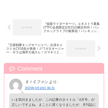
『仮面ライダーギーツ』エキストラ募集
(TTFC会員限定)2月21日横浜市内！パン
クロックライブの観客役！パンキッシュ
な服を持参！
『王様戦隊キングオージャー』出演キャ
スト＆CV18名が発表！クワガタオージャ
ー・ギラは酒井大成さん！カマキリとパ
ピヨンもヒロイン！ハチは雉野に続く30
代！
Comment
ＳＩＣファン
より:
2023年3月10日 06:31
いま気付きましたが、この記事のタイトル「4月号」が
正しいですよね。まことに遅くなりましたが、月刊誌に