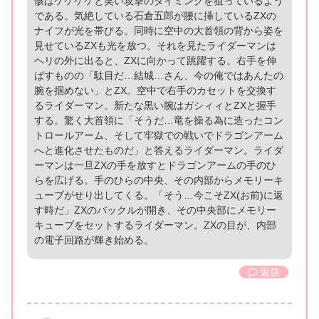
骸はケケケケと笑い攻撃のタイミングを狙っているよう
である。気絶している石倉五郎が腰に挿しているZXの
ナイフが光を帯びる。同時に空中の大首領の背から姿を
見せているZXも光を放つ。それを見たライダーマンは
ヘリの外に出ると、ZXに向かって跳躍する。右手を伸
ばすものの「駄目だ…結城…さん、今の俺ではあんたの
腕を掴めない」とZX。空中で右手のカセットを交換す
るライダーマン。新たな黒い腕はガシィィとZXと握手
する。驚く大首領に「そうだ…竜を操る為に造ったコン
トロールアーム、そして牢獄での戦いでドラゴンアーム
へと進化させたものだ」と答えるライダーマン。ライダ
ーマンは一旦ZXの手を放すとドラゴンアームの手のひ
らを広げる。手のひらの中央、その内部からメモリーキ
ューブがせり出してくる。「そう…今こそZX(お前)に返
す時だ」ZXのバックルが開き、その中央部にメモリー
キューブをセットするライダーマン。ZXの目が、内部
の電子回路が輝き始める。
返信