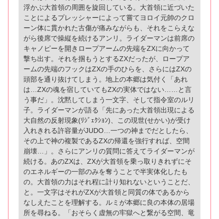
浮かぶ大首領の周囲を旋回している。大首領に近づいた
ことによるプレッシャーによって嘗てヨロイ元帥のクロ
ーン体に貫かれた古傷が痛みながらも、それをこらえな
がら後席で操縦を続けるアンリ。ライダーマンは前席の
キャノピーを開きロープアームの先端をZXに向かって
撃ち出す。それを掴もうとするZXだったが、ロープア
ームの先端のフックはZXの手のひらを、さらにはZXの
頭部を通り抜けてしまう。地上の本郷は気付く「あれ
は…ZXの魂を宿していてもZXの実体ではない……と言
う事だ」。沈黙してしまう一文字、そして指令室のルリ
子。ライダーマンが語る「先にあった大首領出現による
大自然の反射現象(ﾘｼﾞｪｸｼｮﾝ)、この現世(せかい)が受け
入れきれる許容量がJUDO…一つの神までだとしたら、
その上で神の複製であるZXの帰還を強行すれば、空間
崩壊…」。さらにアンリの質問に答えてライダーマンが
続ける。あのZXは、ZXが大首領を乗っ取りきれずにそ
のエネルギーの一部のみを奪うことで半実体化したも
の。大首領の力はそれ程に計り知れないということだ、
と。一文字はそれがZXが大首領と同質の体であるから
なしえたことを理解する。ルミが本郷に良の本体の居場
所を尋ねる。「おそらく虚無の牢獄へと繋がる空間、竜