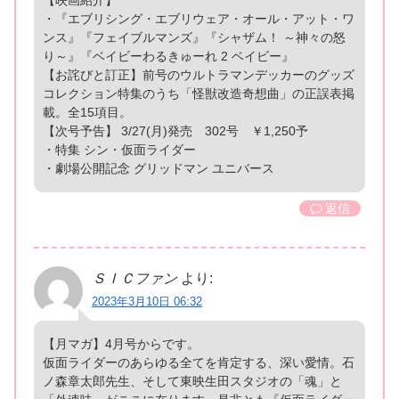
・『エブリシング・エブリウェア・オール・アット・ワ
ンス』『フェイブルマンズ』『シャザム！ ～神々の怒
り～』『ベイビーわるきゅーれ 2 ベイビー』
【お詫びと訂正】前号のウルトラマンデッカーのグッズ
コレクション特集のうち「怪獣改造奇想曲」の正誤表掲
載。全15項目。
【次号予告】 3/27(月)発売 302号 ￥1,250予
・特集 シン・仮面ライダー
・劇場公開記念 グリッドマン ユニバース
返信
ＳＩＣファン
より:
2023年3月10日 06:32
【月マガ】4月号からです。
仮面ライダーのあらゆる全てを肯定する、深い愛情。石
ノ森章太郎先生、そして東映生田スタジオの「魂」と