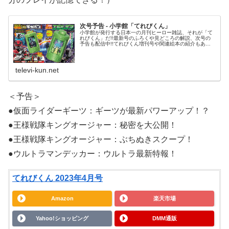
次号予告 - 小学館「てれびくん」
小学館が発行する日本一の月刊ヒーロー雑誌、それが「て
れびくん」だ!!最新号のふろくや見どころの解説、次号の
予告も配信中!!てれびくん増刊号や関連絵本の紹介もある
よ!
televi-kun.net
＜予告＞
●仮面ライダーギーツ：ギーツが最新パワーアップ！？
●王様戦隊キングオージャー：秘密を大公開！
●王様戦隊キングオージャー：ぶちぬきスクープ！
●ウルトラマンデッカー：ウルトラ最新特報！
てれびくん 2023年4月号
Amazon
楽天市場
Yahoo!ショッピング
DMM通販