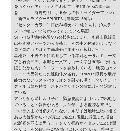
「外連味」がここに在ります。是非とも『仮面ライダー
をつくった男たち』と合わせて、第1巻からの御一読
を！―――庵野秀明（小５からの仮面ライダーファン）
・新仮面ライダーSPIRITS（連載第159話）
［センターカラー］扉は34巻カバー絵と同じ（9人ライ
ダーの輪にZXが加わろうとしている場面）
SPIRITS基地内各所からの報告によると、奇岩山戦闘員
は外骨格とパーツのみを残し、その中の体液のようなド
ロドロのものは全て基地外に集まった模様だった。
基地外、小岩の上に退避している本郷と一条ルミ、一文
字と石倉五郎。本郷と一文字は（一文字は五郎にそれを
隠しながらも）タイフーンを開放している。地表にはマ
シーン大元帥だった流動体が溢れ、SPIRITS隊員や飛行
能力のないラストバタリオンを融かし尽くしていた。ビ
クトルは翅を持つラストバタリオンの背に乗って退避し
ている。
アンリから緑川ルリ子に、緊急要請によりヘリで出動し
ていることの報告が入る。大首領による盗聴を警戒し、
その目的までは伝えられない。ルリ子は地球生物の祖で
ある大首領からZXが完全に独立し現世に帰還した場合
の影響を不安に思う。アンリが操縦するタンデムの攻撃
ヘリは、その背からZXが抜け出しかけている、空中に