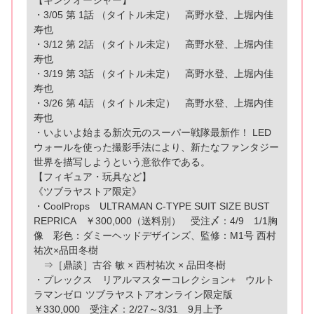
・3/05 第 1話 （タイトル未定） 高野水登、上堀内佳
寿也
・3/12 第 2話 （タイトル未定） 高野水登、上堀内佳
寿也
・3/19 第 3話 （タイトル未定） 高野水登、上堀内佳
寿也
・3/26 第 4話 （タイトル未定） 高野水登、上堀内佳
寿也
・いよいよ始まる新次元のスーパー戦隊最新作！ LED
ウォールを使った撮影手法により、新たなファンタジー
世界を描写しようという意欲作である。
【フィギュア・玩具など】
《ツブラヤストア限定》
・CoolProps ULTRAMAN C-TYPE SUIT SIZE BUST
REPRICA ￥300,000（送料別） 受注〆：4/9 1/1胸
像 彩色：ダミーヘッドデザインズ、監修：M1号 西村
祐次×品田冬樹
⇒［鼎談］古谷 敏 × 西村祐次 × 品田冬樹
・プレックス リアルマスターコレクション+ ウルト
ラマンゼロ ツブラヤストアオンライン限定版
￥330,000 受注〆：2/27～3/31 9月上予