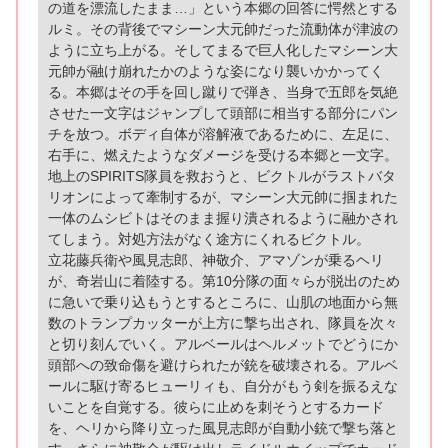
の道を漂流したまま…」という本郷の回答に愕然とする
ルミ。その背後でマシーン大元帥だった流動体が津波の
ように立ち上がる。そしてまるで巨人化したマシーン大
元帥が融け崩れたかのような姿になり襲いかかってく
る。本郷はその手を回し蹴りで弾き、当身で五郎を気絶
させた一文字はジャンプして頭部に相当する部分にパン
チを放つ。ボディ自体が溶解液であるために、左足に、
右手に、燃えたようなダメージを受ける本郷と一文字。
地上のSPIRITS隊員を救おうと、ビクトルがラストバタ
リオンによって牽制するが、マシーン大元帥に掴まれた
一体のムシビトはそのまま握り潰されるように融かされ
てしまう。対処方法がなく途方にくれるビクトル。
立花藤兵衛や風見志郎、神敬介、アマゾンが乗るヘリ
が、奇岩山に着陸する。第10分隊の面々らが脱出のため
に急いで乗り込もうとするところに、山肌の地面から無
数のトランプカッターが上方に撃ち出され、隊員を次々
と切り刻んでいく。アルベールはヘルメットでどうにか
頭部への致命傷を避けられたが銃を破壊される。アルベ
ールに駆け寄るヒューリィも、自分がもう剣を振るえな
いことを自覚する。彼らに止めを刺そうとするカード
を、ヘリから降り立った風見志郎が自動小銃で撃ち落と