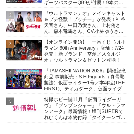
ギーツバスターQB9が付属！9本の尾
には軟質素材を採用！
『ウルトラマンテオ』メインキャスト
＆プチ怪獣「プッチー」が発表！神谷
天音さん、中田乃愛さん、上村侑さ
ん、森本竜馬さん、CV.小林ゆうさ
ん！
【オンライン開始】「一番くじ ウルト
ラマン 60th Anniversary」店舗：7/24
発売！新ブランド「空創ノスタルジ
オ」ウルトラマン＆ゼットン登場！
『TAMASHII NATION 2026』開催記念
商品 事前販売：S.H.Figuarts（真骨彫
製法）仮面ライダー1号／本郷猛(THE
FIRST)、ティガダーク、仮面ライダー
ガヴおカシなセット
特撮ホビー誌11月『仮面ライダーガ
ヴ』『ブンブンジャー』『ウルトラマ
ンアーク』最新情報！増刊SUPERて
れびくんは本物付録「タイクーンゴチ
ゾウ」付き！