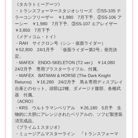
《タカラトミーアーツ》
・トランスフォーマースタジオシリーズ ①SS-105 テ
ラーコンフリーザー ￥1,980 7月下予、②SS-106 ア
ーシー ￥1,980 7月下予、③SS-107 エアレイザー
￥3,850 7月下予
《メディコム・トイ》
・RAH サイクロン号（シン・仮面ライダー）
￥52,800 24/1月予 「仮面ライダー第2号」発売決
定。
・MAFEX ENDO-SKELETON (T2 ver.) ￥14,080
24/2月予 専用ブラスターライフル、付属。
・MAFEX BATMAN & HORSE (The Dark Knight
Returns) ￥16,280 24/2月予 馬＆専用ディスプレイ
台座とのセット。頭部は2種、ダメージド腹部、各種武
器 付属。
《ACRO》
・KRS ウルトラマンベリアル ￥26,180 5月予 生
物的に大胆にアレンジされたベリアルの、ソフビ製塗装
済完成品。
《プライム１スタジオ》
・ミュージアムマスターライン 『トランスフォーマ