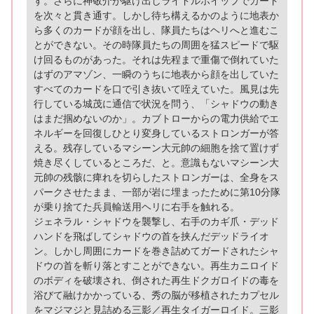
す。さらに神敬介が駆け出しライドルホイップでカード
を次々と貫き通す。しかし待ち構えるかのように地表か
ら多くのカードが顔を出し、隊員たちはヘリへと進むこ
とができない。その時隊員たちの周囲を猛スピードで駆
け回るものがあった。それは先程まで重傷で倒れていた
はずのアマゾン、一瞬のうちに地表から顔を出していた
すべてのカードを口で引き抜いて咥えていた。風見は先
行している城茂に通信で状況を問う、「シャドウの動き
はまだ掴めないのか」。カブトローからの電力供給でエ
ネルギーを回復しひとり変身しているストロンガーが答
える。残存しているマシーン大元帥の細胞を捨て置けず
焼き尽くしているところだ、と。意識もないマシーン大
元帥の残骸に痺れを切らしたストロンガーは、全身をス
パークさせたまま、一部が岩に埋まったために第10分隊
が乗り捨てた兵員輸送用ヘリに右手を触れる。
ジェネラル・シャドウを襲撃し、右手のカギ爪・デッド
ハンドを飛ばしてシャドウの首を挟んだデッドライオ
ン。しかし周囲にカードを巻き詰めてガードされたシャ
ドウの首を斬り落とすことができない。再生カニロイド
のボディを破壊され、倒された再生ドクガロイドの毒を
浴びて融けかかっている、秀の脳が移植されたカプセル
をマジマジと見詰める三影／再生タイガーロイド。三影