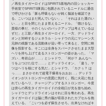
／再生タイガーロイドはSPIRITS基地内の旧ショッカー
手術室でSPIRITS隊員に包囲されているニードルに通信
で呼びかける「脈も呼吸もないが鈍く脳波を確認でき
る。こいつはまだ死んでいない」。「それはまた運のい
い…」と目を閉じたまま答えるニードル。「惚けるな。
貴様の事だ、そのくらいのバックアップは考えているは
ずだ」と三影／再生タイガーロイド。一方、デッドライ
オンと対峙するジェネラル・シャドウの元にマシーン大
元帥の残骸である流動体が這い寄って来ると、空間に映
像を投影する。そこには全身をスパークさせたまま大型
ヘリを持ち上げて走るストロンガーの姿があった。「マ
ズい…奇岩山が……」とシャドウ、「何が？ あんなヘ
リをぶつけた位で……」とデッドライオン、「違う。ヤ
ツはヘリを核にする気だ」とシャドウ。「カクぅ？ は
っ…… まさかそれで超電子爆発をおおお…」デッドラ
イオンがストロンガーの意図に気付く。既に火花に包ま
れているヘリ、チャージアップするストロンガー。今度
は傍らの再生タイガーロイドの全砲口が光を放ち始め、
シャドウとデッドライオンはそれに目を奪われる。再生
タイガーロイドは脇に秀の脳が収容されたカプセルを抱
えている。「こいつを必ず蘇生させろ。出来なければキ