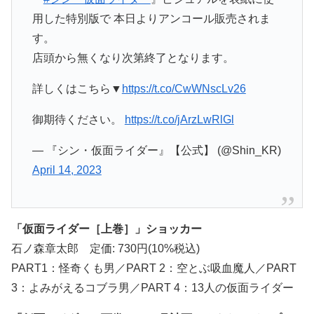
用した特別版で 本日よりアンコール販売されま
す。
店頭から無くなり次第終了となります。
詳しくはこちら▼
https://t.co/CwWNscLv26
御期待ください。
https://t.co/jArzLwRlGl
— 『シン・仮面ライダー』【公式】 (@Shin_KR)
April 14, 2023
「仮面ライダー［上巻］」ショッカー
石ノ森章太郎 定価: 730円(10%税込)
PART1：怪奇くも男／PART 2：空とぶ吸血魔人／PART
3：よみがえるコブラ男／PART 4：13人の仮面ライダー