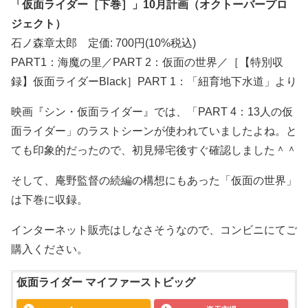
「仮面ライダー［下巻］」10月計画（オクトーバープロ
ジェクト）
石ノ森章太郎 定価: 700円(10%税込)
PART1：海魔の里／PART 2：仮面の世界／［【特別収
録】仮面ライダーBlack］PART 1：「紐育地下水道」より
映画『シン・仮面ライダー』では、「PART 4：13人の仮
面ライダー」のラストシーンが使われていましたよね。と
ても印象的だったので、初見帰宅後すぐ確認しました＾＾
そして、庵野監督の続編の構想にもあった「仮面の世界」
は下巻に収録。
インターネット販売はしなさそうなので、コンビニにてご
購入ください。
仮面ライダー マイファーストビッグ