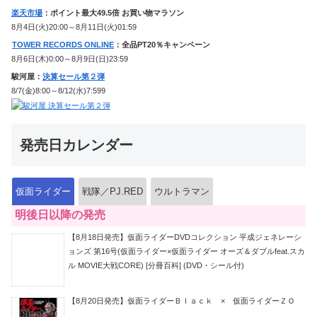
楽天市場
：ポイント最大49.5倍 お買い物マラソン
8月4日(火)20:00～8月11日(火)01:59
TOWER RECORDS ONLINE
：全品PT20％キャンペーン
8月6日(木)0:00～8月9日(日)23:59
駿河屋：
決算セール第２弾
8/7(金)8:00～8/12(水)7:599
発売日カレンダー
仮面ライダー
戦隊／PJ.RED
ウルトラマン
明後日以降の発売
【8月18日発売】仮面ライダーDVDコレクション 平成ジェネレーシ
ョンズ 第16号(仮面ライダー×仮面ライダー オーズ＆ダブルfeat.スカ
ル MOVIE大戦CORE) [分冊百科] (DVD・シール付)
【8月20日発売】仮面ライダーＢｌａｃｋ × 仮面ライダーＺＯ