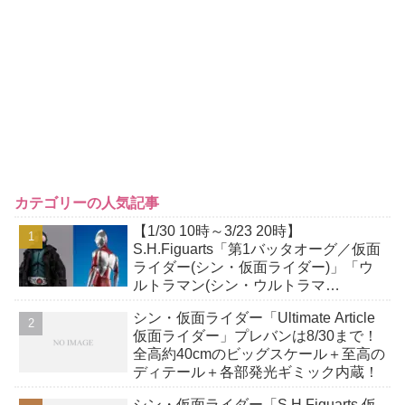
カテゴリーの人気記事
【1/30 10時～3/23 20時】
S.H.Figuarts「第1バッタオーグ／仮面
ライダー(シン・仮面ライダー)」「ウ
ルトラマン(シン・ウルトラマ
ン)Special Edition」開催記念商品の事
シン・仮面ライダー「Ultimate Article
後CTM抽選販売！
仮面ライダー」プレバンは8/30まで！
全高約40cmのビッグスケール＋至高の
ディテール＋各部発光ギミック内蔵！
シン・仮面ライダー「S.H.Figuarts 仮