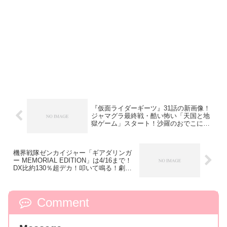
『仮面ライダーギーツ』31話の新画像！
ジャマグラ最終戦・酷い怖い「天国と地
獄ゲーム」スタート！沙羅のおでこにナ
ルト？ケケラ俊藤光利さん出演⁉
機界戦隊ゼンカイジャー「ギアダリンガ
ー MEMORIAL EDITION」は4/16まで！
DX比約130％超デカ！叩いて鳴る！劇中
台詞とBGM4曲も収録！
Comment