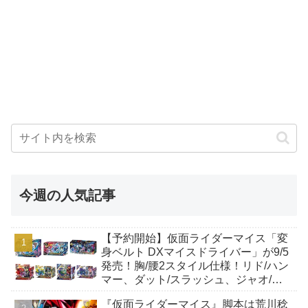
今週の人気記事
【予約開始】仮面ライダーマイス「変
身ベルト DXマイスドライバー」が9/5
発売！胸/腰2スタイル仕様！リド/ハン
マー、ダット/スラッシュ、ジャオ/バ
イト、ケイ/ショットボーンバックル
『仮面ライダーマイス』脚本は荒川稔
も！