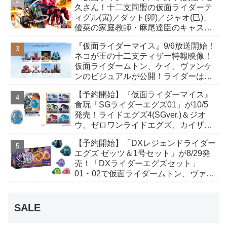
久さん！十二支同盟の仮面ライダーテ
ィグル(寅)／ダット(卯)／ジャオ(巳)、
優菜の家庭教師・麻尾達臣のキャスト
が発表！トリガーのアキト金子隼也さ
『仮面ライダーマイス』9/6放送開始！
んも変身！
ネコが王の十二支ティザー特報映像！
仮面ライダームトン、ケイ、ヴァンケ
ンのビジュアルが公開！ライダーは子
丑寅卯辰巳午未申酉戌亥猫猫の14人⁉
【予約開始】『仮面ライダーマイス』
食玩「SGライダーエグズ01」が10/5
発売！ライドエグズ4(SGver.)＆ジオ
ウ、ゼロワンライドエグズ、カイザ、
ギャレン、ディエンドシードエグズ！
【予約開始】「DXレジェンドライダー
エグズ ゼッツ＆1号セット」が8/29発
売！「DXライダーエグズセット」
01・02で仮面ライダームトン、ヴァン
ケンに変身！マイスもフォームチェン
ジ！
SALE