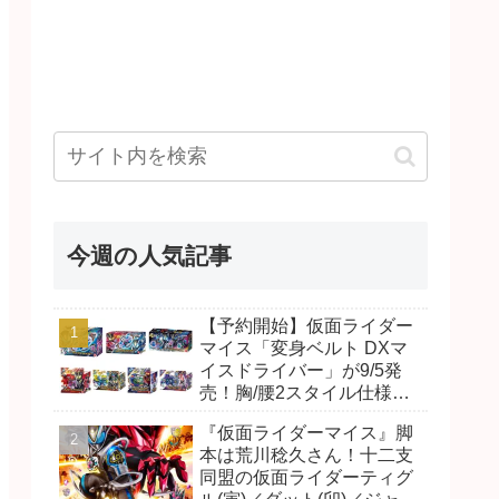
今週の人気記事
【予約開始】仮面ライダー
マイス「変身ベルト DXマ
イスドライバー」が9/5発
売！胸/腰2スタイル仕様！
リド/ハンマー、ダット/スラ
『仮面ライダーマイス』脚
ッシュ、ジャオ/バイト、ケ
本は荒川稔久さん！十二支
イ/ショットボーンバックル
同盟の仮面ライダーティグ
も！