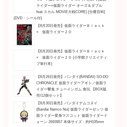
ライダー×仮面ライダー オーズ＆ダブル
feat.スカル MOVIE大戦CORE) [分冊百科]
(DVD・シール付)
【8月20日発売】仮面ライダーＢｌａｃｋ
× 仮面ライダーＺＯ
【8月20日発売】仮面ライダーＢｌａｃｋ
× 仮面ライダーＺＯ (小学館クリエイティ
ブ単行本)
【8月26日発売】バンダイ(BANDAI) SO-DO
CHRONICLE 仮面ライダーアギト／仮面ラ
イダー響鬼 チューインガム 食玩 【BOX販
売/12個セット】
【8月30日発売】バンダイナムコヌイ
(Bandai Namco Nui) 仮面ライダーゼッツ 仮
面ライダー変身マスコット 仮面ライダード
ォーン 2693957 本体サイズ：約H105mm