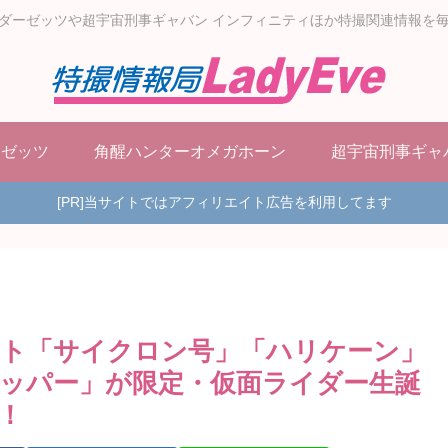
ダーゼッツや超宇宙刑事ギャバン インフィニティほか特撮関連情報を
ーゼッツ
角醒ハンターオメガホーン
超宇宙刑事ギャ
[PR]当サイトではアフィリエイト広告を利用してます
ト「サイクロン号」「ハリケーン」
ッパー」が限定・仮面ライダー生誕
！