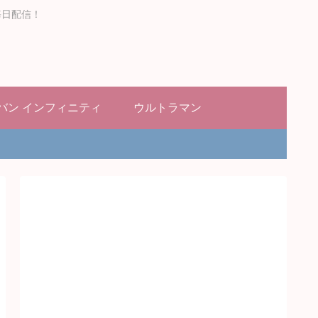
毎日配信！
バン インフィニティ
ウルトラマン