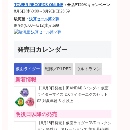
TOWER RECORDS ONLINE
：全品PT20％キャンペーン
8月6日(木)0:00～8月9日(日)23:59
駿河屋：
決算セール第２弾
8/7(金)8:00～8/12(水)7:599
発売日カレンダー
仮面ライダー
戦隊／PJ.RED
ウルトラマン
新着情報
【10月3日発売】[BANDAI] [バンダイ 仮面
ライダーマイス DXライダーエグズセット
02 対象年齢 3 才以上
明後日以降の発売
【8月18日発売】仮面ライダーDVDコレクシ
ョン 平成ジェネレーションズ 第16号(仮面