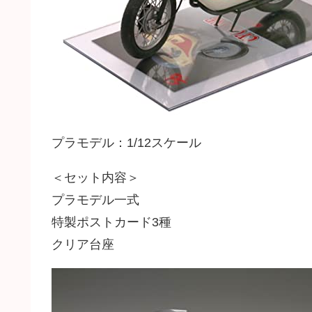
プラモデル：1/12スケール
＜セット内容＞
プラモデル一式
特製ポストカード3種
クリア台座