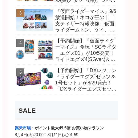
ル(寅)／ダット(卯)／ジャオ
(巳)、優菜の家庭教師・麻
『仮面ライダーマイス』9/6
尾達臣のキャストが発表！
放送開始！ネコが王の十二
トリガーのアキト金子隼也
支ティザー特報映像！仮面
さんも変身！
ライダームトン、ケイ、ヴ
ァンケンのビジュアルが公
【予約開始】『仮面ライダ
開！ライダーは子丑寅卯辰
ーマイス』食玩「SGライダ
巳午未申酉戌亥猫猫の14
ーエグズ01」が10/5発売！
人⁉
ライドエグズ4(SGver.)＆ジ
オウ、ゼロワンライドエグ
【予約開始】「DXレジェン
ズ、カイザ、ギャレン、デ
ドライダーエグズ ゼッツ＆
ィエンドシードエグズ！
1号セット」が8/29発売！
「DXライダーエグズセッ
ト」01・02で仮面ライダー
ムトン、ヴァンケンに変
身！マイスもフォームチェ
SALE
ンジ！
楽天市場
：ポイント最大49.5倍 お買い物マラソン
8月4日(火)20:00～8月11日(火)01:59