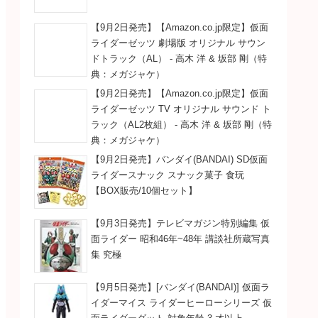
【9月2日発売】【Amazon.co.jp限定】仮面
ライダーゼッツ 劇場版 オリジナル サウン
ドトラック（AL） - 高木 洋 & 坂部 剛（特
典：メガジャケ）
【9月2日発売】【Amazon.co.jp限定】仮面
ライダーゼッツ TV オリジナル サウンド ト
ラック（AL2枚組） - 高木 洋 & 坂部 剛（特
典：メガジャケ）
【9月2日発売】バンダイ(BANDAI) SD仮面
ライダースナック スナック菓子 食玩
【BOX販売/10個セット】
【9月3日発売】テレビマガジン特別編集 仮
面ライダー 昭和46年~48年 講談社所蔵写真
集 究極
【9月5日発売】[バンダイ(BANDAI)] 仮面ラ
イダーマイス ライダーヒーローシリーズ 仮