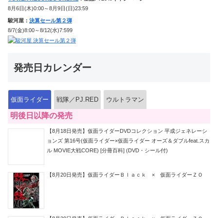
8月6日(木)0:00～8月9日(日)23:59
駿河屋：
決算セール第２弾
8/7(金)8:00～8/12(水)7:599
発売日カレンダー
仮面ライダー
戦隊／PJ.RED
ウルトラマン
明後日以降の発売
【8月18日発売】仮面ライダーDVDコレクション 平成ジェネレーシ
ョンズ 第16号(仮面ライダー×仮面ライダー オーズ＆ダブルfeat.スカ
ル MOVIE大戦CORE) [分冊百科] (DVD・シール付)
【8月20日発売】仮面ライダーＢｌａｃｋ × 仮面ライダーＺＯ