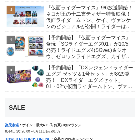
が発表！トリガーのアキト金子隼也さ
『仮面ライダーマイス』9/6放送開始！
んも変身！
ネコが王の十二支ティザー特報映像！
仮面ライダームトン、ケイ、ヴァンケ
ンのビジュアルが公開！ライダーは子
丑寅卯辰巳午未申酉戌亥猫猫の14人⁉
【予約開始】『仮面ライダーマイス』
食玩「SGライダーエグズ01」が10/5
発売！ライドエグズ4(SGver.)＆ジオ
ウ、ゼロワンライドエグズ、カイザ、
ギャレン、ディエンドシードエグズ！
【予約開始】「DXレジェンドライダー
エグズ ゼッツ＆1号セット」が8/29発
売！「DXライダーエグズセット」
01・02で仮面ライダームトン、ヴァン
ケンに変身！マイスもフォームチェン
ジ！
SALE
楽天市場
：ポイント最大49.5倍 お買い物マラソン
8月4日(火)20:00～8月11日(火)01:59
TOWER RECORDS ONLINE
：全品PT20％キャンペーン