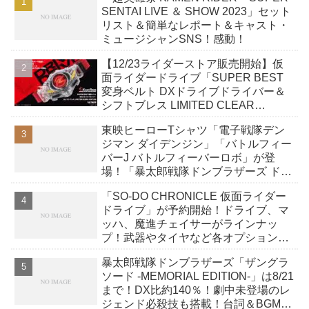
SENTAI LIVE ＆ SHOW 2023」セット
リスト＆簡単なレポート＆キャスト・
ミュージシャンSNS！感動！
【12/23ライダーストア販売開始】仮
面ライダードライブ「SUPER BEST
変身ベルト DXドライブドライバー＆
シフトブレス LIMITED CLEAR
EDITION」
東映ヒーローTシャツ「電子戦隊デン
ジマン ダイデンジン」「バトルフィー
バーJ バトルフィーバーロボ」が登
場！「暴太郎戦隊ドンブラザーズ ドン
オニタイジン」再販！
「SO-DO CHRONICLE 仮面ライダー
ドライブ」が予約開始！ドライブ、マ
ッハ、魔進チェイサーがラインナッ
プ！武器やタイヤなど各オプションパ
ーツセットで遊びの幅が広がる！
暴太郎戦隊ドンブラザーズ「ザングラ
ソード -MEMORIAL EDITION-」は8/21
まで！DX比約140％！劇中未登場のレ
ジェンド必殺技も搭載！台詞＆BGM収