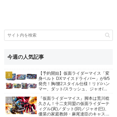
今週の人気記事
【予約開始】仮面ライダーマイス「変
身ベルト DXマイスドライバー」が9/5
発売！胸/腰2スタイル仕様！リド/ハン
マー、ダット/スラッシュ、ジャオ/バ
イト、ケイ/ショットボーンバックル
『仮面ライダーマイス』脚本は荒川稔
も！
久さん！十二支同盟の仮面ライダーテ
ィグル(寅)／ダット(卯)／ジャオ(巳)、
優菜の家庭教師・麻尾達臣のキャスト