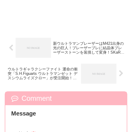
新ウルトラマンブレーザーはM421出身の
光の巨人！ブレーザーブレに結晶体ブレ
ーザーストーンを装填して変身！SKaRD
の23式特殊戦術機甲獣「アースガロン」
も活躍！
ウルトラギャラクシーファイト 運命の衝
突「S.H.Figuarts ウルトラマンゼット デ
スシウムライズクロー」が受注開始！ゼ
スティウムデスバーストエフェクト＆ベ
リアロク用右手首が付属！
Comment
Message