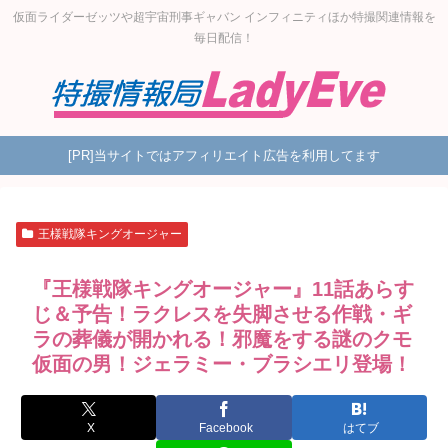
仮面ライダーゼッツや超宇宙刑事ギャバン インフィニティほか特撮関連情報を
毎日配信！
[PR]当サイトではアフィリエイト広告を利用してます
王様戦隊キングオージャー
『王様戦隊キングオージャー』11話あらす
じ＆予告！ラクレスを失脚させる作戦・ギ
ラの葬儀が開かれる！邪魔をする謎のクモ
仮面の男！ジェラミー・ブラシエリ登場！
X
Facebook
はてブ