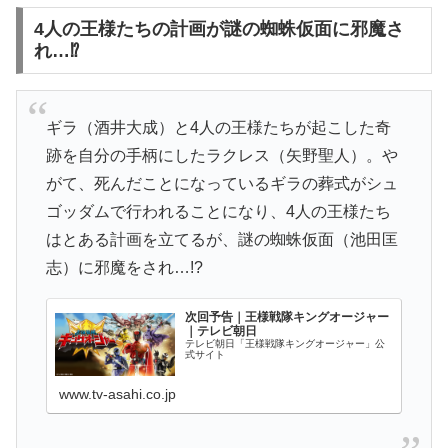
4人の王様たちの計画が謎の蜘蛛仮面に邪魔さ
れ…⁉
ギラ（酒井大成）と4人の王様たちが起こした奇
跡を自分の手柄にしたラクレス（矢野聖人）。や
がて、死んだことになっているギラの葬式がシュ
ゴッダムで行われることになり、4人の王様たち
はとある計画を立てるが、謎の蜘蛛仮面（池田匡
志）に邪魔をされ…!?
次回予告｜王様戦隊キングオージャー
｜テレビ朝日
テレビ朝日「王様戦隊キングオージャー」公
式サイト
www.tv-asahi.co.jp