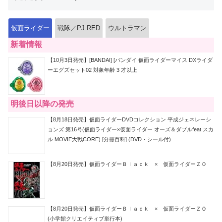
仮面ライダー
戦隊／PJ.RED
ウルトラマン
新着情報
【10月3日発売】[BANDAI] [バンダイ 仮面ライダーマイス DXライダ
ーエグズセット02 対象年齢 3 才以上
明後日以降の発売
【8月18日発売】仮面ライダーDVDコレクション 平成ジェネレーシ
ョンズ 第16号(仮面ライダー×仮面ライダー オーズ＆ダブルfeat.スカ
ル MOVIE大戦CORE) [分冊百科] (DVD・シール付)
【8月20日発売】仮面ライダーＢｌａｃｋ × 仮面ライダーＺＯ
【8月20日発売】仮面ライダーＢｌａｃｋ × 仮面ライダーＺＯ
(小学館クリエイティブ単行本)