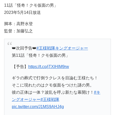
11話「怪奇！クモ仮面の男」
2023年5月14日放送
脚本：高野水登
監督：加藤弘之
👑次回予告👑
#王様戦隊キングオージャー
第11話「怪奇！クモ仮面の男」
【予告】
https://t.co/jTXlHlM9rw
ギラの葬式で打倒ラクレスを目論む王様たち！
そこに現れたのはクモ仮面をつけた謎の男。
彼の正体は一体？波乱を呼ぶ新たな幕開け！
#キ
ングオージャー
#王様戦隊
pic.twitter.com/J1MS9AHJ4g