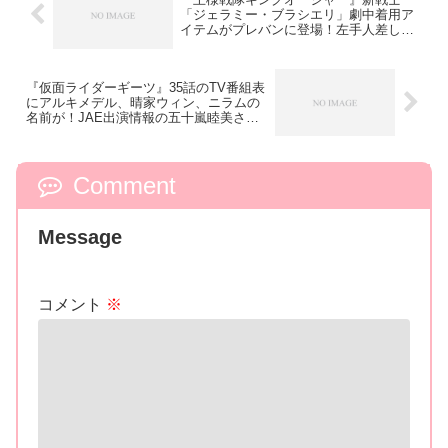
「ジェラミー・ブラシエリ」劇中着用ア
イテムがプレバンに登場！左手人差し指:
クモのモチーフの指輪＆右耳:イヤリング
(ピアス)！
『仮面ライダーギーツ』35話のTV番組表
にアルキメデル、晴家ウィン、ニラムの
名前が！JAE出演情報の五十嵐睦美さん
はハクビ、蔦宗正人さんはナッジスパロ
ウとパンクジャック？
Comment
Message
コメント
※