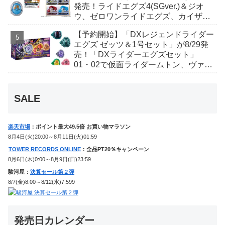
発売！ライドエグズ4(SGver.)＆ジオ
ウ、ゼロワンライドエグズ、カイザ、
ギャレン、ディエンドシードエグズ！
【予約開始】「DXレジェンドライダー
エグズ ゼッツ＆1号セット」が8/29発
売！「DXライダーエグズセット」
01・02で仮面ライダームトン、ヴァン
ケンに変身！マイスもフォームチェン
ジ！
SALE
楽天市場
：ポイント最大49.5倍 お買い物マラソン
8月4日(火)20:00～8月11日(火)01:59
TOWER RECORDS ONLINE
：全品PT20％キャンペーン
8月6日(木)0:00～8月9日(日)23:59
駿河屋：
決算セール第２弾
8/7(金)8:00～8/12(水)7:599
発売日カレンダー