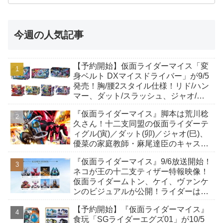
今週の人気記事
【予約開始】仮面ライダーマイス「変
身ベルト DXマイスドライバー」が9/5
発売！胸/腰2スタイル仕様！リド/ハン
マー、ダット/スラッシュ、ジャオ/バ
イト、ケイ/ショットボーンバックル
『仮面ライダーマイス』脚本は荒川稔
も！
久さん！十二支同盟の仮面ライダーテ
ィグル(寅)／ダット(卯)／ジャオ(巳)、
優菜の家庭教師・麻尾達臣のキャスト
が発表！トリガーのアキト金子隼也さ
『仮面ライダーマイス』9/6放送開始！
んも変身！
ネコが王の十二支ティザー特報映像！
仮面ライダームトン、ケイ、ヴァンケ
ンのビジュアルが公開！ライダーは子
丑寅卯辰巳午未申酉戌亥猫猫の14人⁉
【予約開始】『仮面ライダーマイス』
食玩「SGライダーエグズ01」が10/5