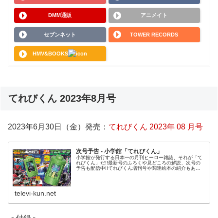
DMM通販
アニメイト
セブンネット
TOWER RECORDS
HMV&BOOKS
てれびくん 2023年8月号
2023年6月30日（金）発売：
てれびくん 2023年 08 月号
次号予告 - 小学館「てれびくん」
小学館が発行する日本一の月刊ヒーロー雑誌、それが「て
れびくん」だ!!最新号のふろくや見どころの解説、次号の
予告も配信中!!てれびくん増刊号や関連絵本の紹介もある
よ!
televi-kun.net