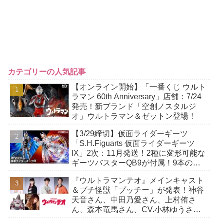
カテゴリーの人気記事
【オンライン開始】「一番くじ ウルト
ラマン 60th Anniversary」店舗：7/24
発売！新ブランド「空創ノスタルジ
オ」ウルトラマン＆ゼットン登場！
【3/29締切】仮面ライダーギーツ
「S.H.Figuarts 仮面ライダーギーツ
IX」2次：11月発送！2種に変形可能な
ギーツバスターQB9が付属！9本の尾
には軟質素材を採用！
『ウルトラマンテオ』メインキャスト
＆プチ怪獣「プッチー」が発表！神谷
天音さん、中田乃愛さん、上村侑さ
ん、森本竜馬さん、CV.小林ゆうさ