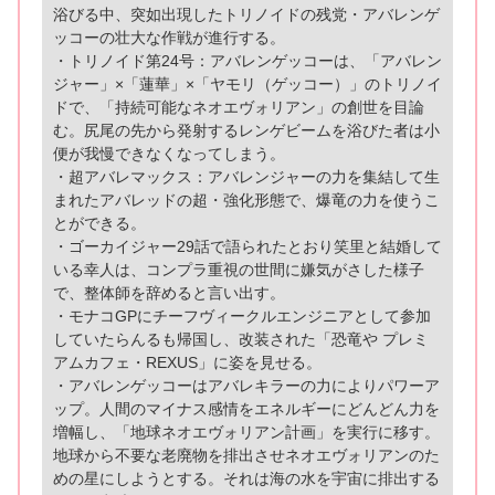
浴びる中、突如出現したトリノイドの残党・アバレンゲ
ッコーの壮大な作戦が進行する。
・トリノイド第24号：アバレンゲッコーは、「アバレン
ジャー」×「蓮華」×「ヤモリ（ゲッコー）」のトリノイ
ドで、「持続可能なネオエヴォリアン」の創世を目論
む。尻尾の先から発射するレンゲビームを浴びた者は小
便が我慢できなくなってしまう。
・超アバレマックス：アバレンジャーの力を集結して生
まれたアバレッドの超・強化形態で、爆竜の力を使うこ
とができる。
・ゴーカイジャー29話で語られたとおり笑里と結婚して
いる幸人は、コンプラ重視の世間に嫌気がさした様子
で、整体師を辞めると言い出す。
・モナコGPにチーフヴィークルエンジニアとして参加
していたらんるも帰国し、改装された「恐竜や プレミ
アムカフェ・REXUS」に姿を見せる。
・アバレンゲッコーはアバレキラーの力によりパワーア
ップ。人間のマイナス感情をエネルギーにどんどん力を
増幅し、「地球ネオエヴォリアン計画」を実行に移す。
地球から不要な老廃物を排出させネオエヴォリアンのた
めの星にしようとする。それは海の水を宇宙に排出する