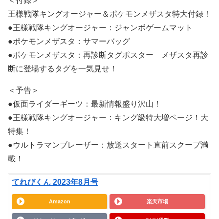
＜付録＞
王様戦隊キングオージャー＆ポケモンメザスタ特大付録！
●王様戦隊キングオージャー：ジャンボゲームマット
●ポケモンメザスタ：サマーバッグ
●ポケモンメザスタ：再診断タグポスター メザスタ再診
断に登場するタグを一気見せ！
＜予告＞
●仮面ライダーギーツ：最新情報盛り沢山！
●王様戦隊キングオージャー：キング級特大増ページ！大
特集！
●ウルトラマンブレーザー：放送スタート直前スクープ満
載！
てれびくん 2023年8月号
Amazon
楽天市場