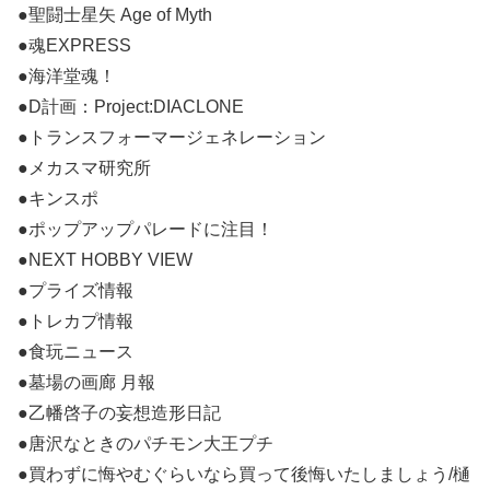
●聖闘士星矢 Age of Myth
●魂EXPRESS
●海洋堂魂！
●D計画：Project:DIACLONE
●トランスフォーマージェネレーション
●メカスマ研究所
●キンスポ
●ポップアップパレードに注目！
●NEXT HOBBY VIEW
●プライズ情報
●トレカプ情報
●食玩ニュース
●墓場の画廊 月報
●乙幡啓子の妄想造形日記
●唐沢なときのパチモン大王プチ
●買わずに悔やむぐらいなら買って後悔いたしましょう/樋