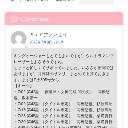
ゴーグが復活！ヤンマを助けたギラ！地
獄の底から蘇ったぞ！
Comment
ＳＩＣファン
より:
2023年7月9日 12:18
キングオージャーもとてもよいですが、ウルトラマンブ
レーザーもよさそうですね。
ちょっと忙しくてサボっていました。いささか旧聞では
ありますが、月刊誌のサマリ、まとめて上げておきま
す。まずはF王305号から。
【ギーツ】
・7/02 第42話 「創世Ⅳ：女神完成 闇の刃」 高橋悠
也、坂本浩一
・7/09 第43話 （タイトル未定） 高橋悠也、杉原輝昭
・7/16 第44話 （タイトル未定） 高橋悠也、杉原輝昭
・7/23 第45話 （タイトル未定） 高橋悠也、柴﨑貴行
・7/30 第46話 （タイトル未定） 高橋悠也、柴﨑貴行
・創世の女神の力を手に入れた英寿は、誰もが幸せにな