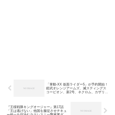
「掌動-XX 仮面ライダー5」が予約開始！
鎧武オレンジアームズ、滅スティングス
コーピオン、新2号、ネクロム、カザリ完
全体、エターナル レッドフレア、拡張パ
ーツの全7種！
『王様戦隊キングオージャー』第17話
「王は逃げない」他国を服従させチキュ
ー統一を目論むラクレス！一撃将軍ダイ