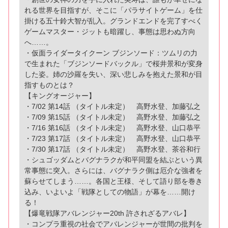
れる世界を目指すが、そこに「パラサイトゲーム」を仕
掛ける五十鈴大智が乱入。グランドエンドを完了すべく
ゲームマスター・ジットも暗躍し、事態は思わぬ方向
へ……。
・仮面ライダータイクーン ブジンソード：ツムリの力
で生まれた「ブジンソードバックル」で桜井景和が変身
した姿。姉の沙羅を失い、深い悲しみを抱えた景和が目
指すものとは？
【キングオージャー】
・7/02 第14話 （タイトル未定） 高野水登、加藤弘之
・7/09 第15話 （タイトル未定） 高野水登、加藤弘之
・7/16 第16話 （タイトル未定） 高野水登、山口恭平
・7/23 第17話 （タイトル未定） 高野水登、山口恭平
・7/30 第17話 （タイトル未定） 高野水登、茶谷和行
・シュゴッダムとバグナラクが和平同盟を結ぶという異
常事態に突入。さらには、バグナラク側は厄介な強者を
蘇らせてしまう……。各国と王様、そして語り部を巻き
込み、いよいよ「戦隊としての物語」が幕を……開け
る！
【爆竜戦隊アバレンジャー20th 許されざるアバレ】
・コンプラ重視の社会でアバレンジャーが世間の批判を