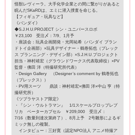
怪獣レヴィーラ。大手化学企業との間に繋がりがあると
睨んだSKaRDは、エミに潜入捜査を命じる。
【フィギュア・玩具など】
《バンダイ》
◆S.J.H.U.PROJECT シン・ユニバースロボ
￥23,100 受注〆：7/9、1月予
・座談会：玩具企画開発・光岡祐希（バンダイ ブラン
ドトイ企画部）×玩具デザイナー・鶴巻拓也（プレック
ス プランニング・デザイン部）×S.J.H.U.プロジェクト
担当・神村靖宏（グラウンドワークス代表取締役）×PV
監督・佛田 洋（特撮研究所代表）
・Design Gallery （Designer’s comment by 鶴巻拓也
（プレックス））
・PV用スーツ 鼎談：神村靖宏×佛田 洋×中山 亨（特
撮研究所）
《ツブラヤストア限定》
・『シン・ウルトラマン』 1/1スケールプロップレプ
リカ ベーターカプセル ￥209,000 受注〆：
7/16（数量到達次第終了）、8月上予 2号雛形によるギ
ミック無しの複製。
インタビュー：三好寛（認定NPO法人 アニメ特撮ア