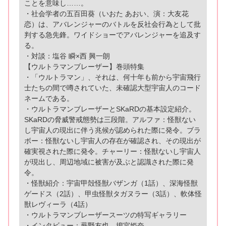
ことを意味し……。
・社会学者の五百田葵（いおた あおい、演：大友花
恋）は、アバレンジャーのバトルを反社会行為として批
判する急先鋒。ワイドショーでアバレンジャーを追及す
る。
・対談：塩谷 瞬×西 興一朗
【ウルトラマンブレーザー】巻頭特集
・「ウルトラマン」、それは、何十年も前から宇宙飛行
士たちの間で噂されていた、未確認大型宇宙人のコード
ネームである。
・ウルトラマンブレーザーとSKaRDの基本設定紹介。
SKaRDの脅威警戒態勢は三段階。アルファ：怪獣ない
し宇宙人の現出に伴う兆候が認められた際に発令。ブラ
ボー：怪獣ないし宇宙人の存在が確認され、その現出が
確実視された際に発令。チャーリー：怪獣ないし宇宙人
が現出し、周辺地域に被害が及ぶと認識された際に発
令。
・怪獣紹介：宇宙甲殻怪獣バザンガ（1話）、深海怪獣
ゲードス（2話）、甲虫怪獣タガヌラー（3話）、軟体怪
獣レヴィーラ（4話）
・ウルトラマンブレーザースーツの特写ギャラリー
・インタビュー：蕨野友也、搗宮姫奈、