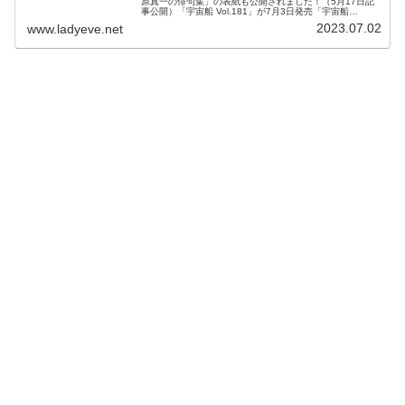
原真一の俳句集」の表紙も公開されました！（5月17日記
事公開）「宇宙船 Vol.181」が7月3日発売「宇宙船
Vol.181」が7月3日発売！ギーツ＆キングオージャー夏の
2023.07.02
www.ladyeve.net
劇