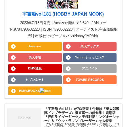
宇宙船vol.181 (HOBBY JAPAN MOOK)
2023年7月3日発売 | Amazon価格:￥2,640 | JANコー
ド:9784798632223 | ISBN:4798632228 | アーティスト:宇宙船編集
部 | 出版社:ホビージャパン(HobbyJAPAN)
Amazon
楽天ブックス
楽天市場
Yahoo!ショッピング
DMM通販
アニメイト
セブンネット
TOWER RECORDS
HMV&BOOKS
「宇宙船 Vol.181」が7/3発売！付録は『暴太郎戦
隊ドンブラザーズ』猿原真一の俳句集！劇場版
『仮面ライダーギーツ／王様戦隊キングオージャ
ー』＆『ウルトラマンブレーザー』を大特集！
（7月2日追記）7/3発売「宇宙船 Vol.181」の表紙と、「猿