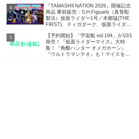
ん！
『TAMASHII NATION 2026』開催記念
商品 事前販売：S.H.Figuarts（真骨彫
製法）仮面ライダー1号／本郷猛(THE
FIRST)、ティガダーク、仮面ライダー
ガヴおカシなセット
【予約開始】「宇宙船 vol.194」が10/1
発売！『仮面ライダーマイス』大特
集！『角醒ハンター オメガホーン』
『ウルトラマンテオ』も！マイスをよ
り楽しむための小冊子が付属！