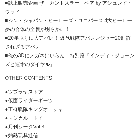
■誌上販売企画 ザ・カントスラー・ベア by アシュレイ・
ウッド
■シン・ジャパン・ヒーローズ・ユニバース 4大ヒーロー
夢の合体の全貌が明らかに！
■20年ぶりに大アバレ！ 爆竜戦隊アバレンジャー20th 許
されざるアバレ
■俺の3Dにメガネはいらん！特別篇『インディ・ジョーン
ズと運命のダイヤル』
OTHER CONTENTS
●ツブラヤストア
●仮面ライダーギーツ
●王様戦隊キングオージャー
●マジカル・トイ
●月刊ソータVol.3
●灼熱玩具通信