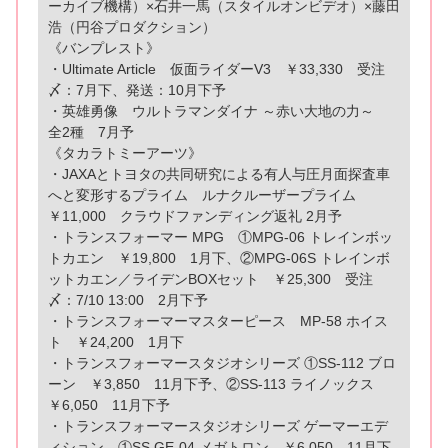
ーカイブ機構）×石井一馬（スタイルオンビデオ）×藤田
浩（円谷プロダクション）
《バンプレスト》
・Ultimate Article 仮面ライダーV3 ￥33,330 受注
〆：7月下、発送：10月下予
・英雄勇像 ウルトラマンダイナ ～赤い大地の力～
全2種 7月予
《タカラトミーアーツ》
・JAXAとトヨタの共同研究による有人与圧月面探査車
へと変形するプライム ルナクルーザープライム
￥11,000 クラウドファンディング返礼 2月予
・トランスフォーマー MPG ①MPG-06 トレインボッ
トカエン ￥19,800 1月下、②MPG-06S トレインボ
ットカエン／ライデンBOXセット ￥25,300 受注
〆：7/10 13:00 2月下予
・トランスフォーマーマスターピース MP-58 ホイス
ト ￥24,200 1月下
・トランスフォーマースタジオシリーズ ①SS-112 ブロ
ーン ￥3,850 11月下予、②SS-113 ライノックス
￥6,050 11月下予
・トランスフォーマースタジオシリーズ ゲーマーエデ
ィション ①SS GE-04 メガトロン ￥6,050 11月下