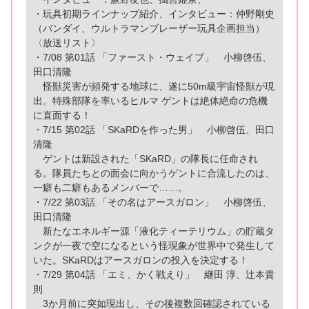
・玩具初期ラインナップ紹介、インタビュー：仲野剛史
（バンダイ、ウルトラマンブレーザー玩具企画担当）
〈放送リスト〉
・7/08 第01話 「ファースト・ウェイブ」 小柳啓伍、
田口清隆
怪獣災害が頻発する地球に、遂に50m級宇宙怪獣が現
出。特殊部隊を率いるヒルマ ゲントは絶体絶命の危機
に直面する！
・7/15 第02話 「SKaRDを作った男」 小柳啓伍、田口
清隆
ゲントは新設された「SKaRD」の隊長に任命され
る。隊員たちとの面会に向かうゲントに合流したのは、
一癖も二癖もあるメンバーで……。
・7/22 第03話 「その名はアースガロン」 小柳啓伍、
田口清隆
新たなエネルギー源「液化ティーテリウム」の貯蔵タ
ンクが一夜で空になるという怪現象が世界中で発生して
いた。SKaRDはアースガロンの投入を決定する！
・7/29 第04話 「エミ、かく戦えり」 継田 淳、辻本貴
則
3か月前に突如現出し、その後複数回確認されている