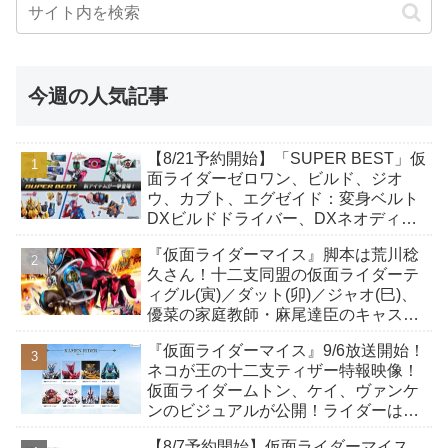
今週の人気記事
【8/21予約開始】「SUPER BEST」仮
面ライダーゼロワン、ビルド、ジオ
ウ、カブト、エグゼイド：変身ベルト
DXビルドドライバー、DXネオディケ
イドライバー、DXホッパーゼクターほ
『仮面ライダーマイス』脚本は荒川稔
か12点！
久さん！十二支同盟の仮面ライダーテ
ィグル(寅)／ダット(卯)／ジャオ(巳)、
優菜の家庭教師・麻尾達臣のキャスト
が発表！トリガーのアキト金子隼也さ
『仮面ライダーマイス』9/6放送開始！
んも変身！
ネコが王の十二支ティザー特報映像！
仮面ライダームトン、ケイ、ヴァンケ
ンのビジュアルが公開！ライダーは子
丑寅卯辰巳午未申酉戌亥猫猫の14人⁉
【8/7予約開始】仮面ライダーマイス