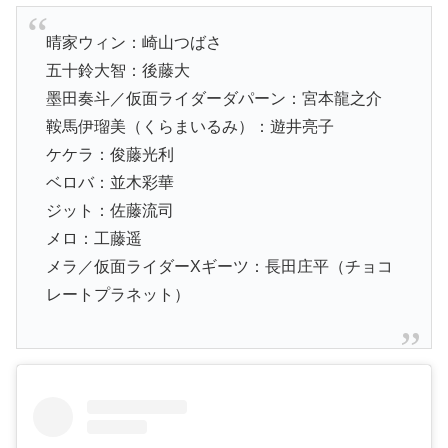
晴家ウィン：崎山つばさ
五十鈴大智：後藤大
墨田奏斗／仮面ライダーダパーン：宮本龍之介
鞍馬伊瑠美（くらまいるみ）：遊井亮子
ケケラ：俊藤光利
ベロバ：並木彩華
ジット：佐藤流司
メロ：工藤遥
メラ／仮面ライダーXギーツ：長田庄平（チョコ
レートプラネット）