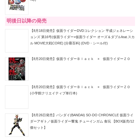
明後日以降の発売
【8月18日発売】仮面ライダーDVDコレクション 平成ジェネレーシ
ョンズ 第16号(仮面ライダー×仮面ライダー オーズ＆ダブルfeat.スカ
ル MOVIE大戦CORE) [分冊百科] (DVD・シール付)
【8月20日発売】仮面ライダーＢｌａｃｋ × 仮面ライダーＺＯ
【8月20日発売】仮面ライダーＢｌａｃｋ × 仮面ライダーＺＯ
(小学館クリエイティブ単行本)
【8月26日発売】バンダイ(BANDAI) SO-DO CHRONICLE 仮面ライ
ダーアギト／仮面ライダー響鬼 チューインガム 食玩 【BOX販売/12
個セット】