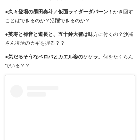
●
久々登場の墨田奏斗／仮面ライダーダパーン
！かき回す
ことはできるのか？活躍できるのか？
●
英寿と祢音と道長と、五十鈴大智
は味方に付くの？沙羅
さん復活のカギを握る？？
●
気だるそうなベロバとカエル姿のケケラ
。何をたくらん
でいる？？