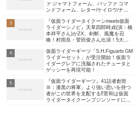
ァ ジャマトフォーム、バッファ コマ
ンドフォーム、レター/ケイロウ/ナッ
ジスパロウ/ロポ ほか全12種！
『仮面ライダータイクーンmeets仮面
ライダーシノビ』天草四郎時貞(演：橋
本祥平さん)がZX、剣斬、風魔を召
喚！村雨良・菅田俊さん出演！5大忍
者ライダーの夢の競演！
仮面ライダーギーツ「S.H.Figuarts GM
ライダーセット」が受注開始！仮面ラ
イダーグレアに洗脳されたチュータと
ゲッシーを再現可能！
『仮面ライダーギーツ』41話者創世
Ⅲ：漆黒の将軍」より強い思いを持つ
者がこの世界を支配する⁉景和は仮面
ライダータイクーンブジンソードに変
身！バッファにトドメを…