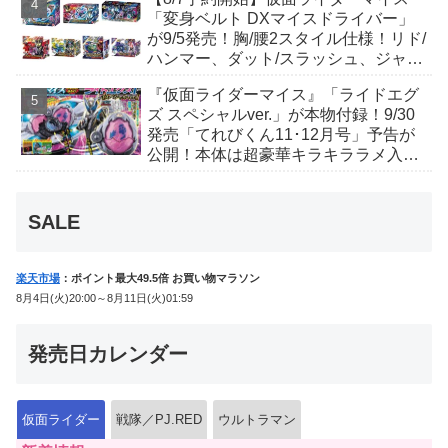
「変身ベルト DXマイスドライバー」
が9/5発売！胸/腰2スタイル仕様！リド/
ハンマー、ダット/スラッシュ、ジャ
オ/バイト、ケイ/ショットボーンバッ
『仮面ライダーマイス』「ライドエグ
クルも！
ズ スペシャルver.」が本物付録！9/30
発売「てれびくん11･12月号」予告が
公開！本体は超豪華キラキララメ入
り！変身ベルトにセットすれば特別な
音声が！
SALE
楽天市場
：ポイント最大49.5倍 お買い物マラソン
8月4日(火)20:00～8月11日(火)01:59
発売日カレンダー
仮面ライダー
戦隊／PJ.RED
ウルトラマン