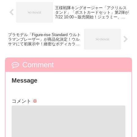
王様戦隊キングオージャー「アクリルス
タンド」「ポストカードセット」第2弾が
7/22 10:00～販売開始！ジェラミー、ラ
クレス、デズナラク8世＆カメジム、もっ
ふん＆リタの部屋も！
プラモデル「Figure-rise Standard ウルト
ラマンブレーザー」が商品化決定！ウル
サマにて初展示中！緻密なボディカラー
の色分けにはインサート成形を採用！8月
詳細公開！
Comment
Message
コメント
※