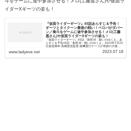
斗をゲームに途中参加させる！メロ(工藤遥さん)や仮面ラ
イダーXギーツの姿も！
『仮面ライダーギーツ』45話あらすじ＆予告！
ギーツとタイクーン最後の戦い！ベロバがダパー
ン／奏斗をゲームに途中参加させる！メロ(工藤
遥さん)や仮面ライダーXギーツの姿も！
『仮面ライダーギーツ』45話「創世Ⅶ：願いのゆくえ」あ
らすじ＆予告45話「創世Ⅶ：願いのゆくえ」2023年7月23
日放送脚本:高橋悠也監督:柴﨑貴行ナーゴが奇跡の大復
活、さんきゅー英寿🦊光聖から受け継いだIDコアとファン
2023.07.18
www.ladyeve.net
タジーバックルでベロ