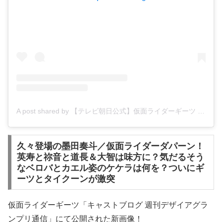
A post shared by 【テレビ朝日公式】仮面ライダーギーツ (@kamenrider_tvasahi)
久々登場の墨田奏斗／仮面ライダーダパーン！
英寿と祢音と道長＆大智は味方に？気だるそう
なベロバとカエル姿のケケラは何を？ついにギ
ーツとタイクーンが激突
仮面ライダーギーツ「キャストブログ 週刊デザイアグラ
ンプリ通信」にて公開された新画像！