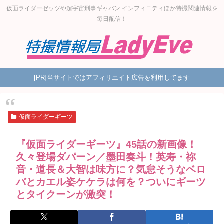
仮面ライダーゼッツや超宇宙刑事ギャバン インフィニティほか特撮関連情報を
毎日配信！
[PR]当サイトではアフィリエイト広告を利用してます
仮面ライダーギーツ
『仮面ライダーギーツ』45話の新画像！
久々登場ダパーン／墨田奏斗！英寿・祢
音・道長＆大智は味方に？気怠そうなベロ
バとカエル姿ケケラは何を？ついにギーツ
とタイクーンが激突！