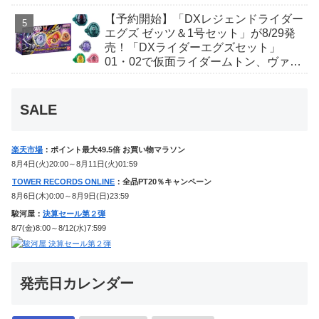
ギャレン、ディエンドシードエグズ！
【予約開始】「DXレジェンドライダー
エグズ ゼッツ＆1号セット」が8/29発
売！「DXライダーエグズセット」
01・02で仮面ライダームトン、ヴァン
ケンに変身！マイスもフォームチェン
ジ！
SALE
楽天市場
：ポイント最大49.5倍 お買い物マラソン
8月4日(火)20:00～8月11日(火)01:59
TOWER RECORDS ONLINE
：全品PT20％キャンペーン
8月6日(木)0:00～8月9日(日)23:59
駿河屋：
決算セール第２弾
8/7(金)8:00～8/12(水)7:599
発売日カレンダー