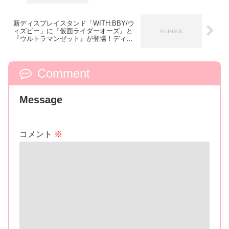
ケミーをめぐるバトルがはじまる！8月9
日制作発表配信！
新ディスプレイスタンド「WITH:BBY/ウ
ィズビー」に『仮面ライダーオーズ』と
『ウルトラマンゼット』が登場！ディス
プレイ方法は無限大！シーンや目的に合
わせて！
Comment
Message
コメント
※