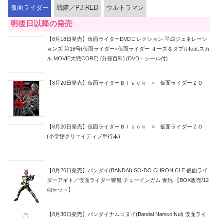
仮面ライダー
戦隊／PJ.RED
ウルトラマン
明後日以降の発売
【8月18日発売】仮面ライダーDVDコレクション 平成ジェネレーシ
ョンズ 第16号(仮面ライダー×仮面ライダー オーズ＆ダブルfeat.スカ
ル MOVIE大戦CORE) [分冊百科] (DVD・シール付)
【8月20日発売】仮面ライダーＢｌａｃｋ × 仮面ライダーＺＯ
【8月20日発売】仮面ライダーＢｌａｃｋ × 仮面ライダーＺＯ
(小学館クリエイティブ単行本)
【8月26日発売】バンダイ(BANDAI) SO-DO CHRONICLE 仮面ライ
ダーアギト／仮面ライダー響鬼 チューインガム 食玩 【BOX販売/12
個セット】
【8月30日発売】バンダイナムコヌイ(Bandai Namco Nui) 仮面ライ