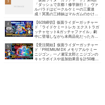
「ダッシュで京都！修学旅行！」ヴァ
ルバラドはビークルケミーの三重達
成！冥黒の三姉妹はマルガムのかけら
で変身ベルトを？レベルナンバー10を
【6/28締切】仮面ライダーガッチャー
捕獲？
ド「ライドケミートレカ エクストラガ
ッチャセット&ガッチャファイル」劇
中に登場しながら未商品化だったカー
ドなど36種が商品化！
【受注開始】仮面ライダーガッチャー
ド「PREMIUM DX メモリアルケミー
ニジゴン」一ノ瀬宝太郎とニジゴンの
キャラボイスや追加効果音を計50種以
上収録！外観もアップグレード！