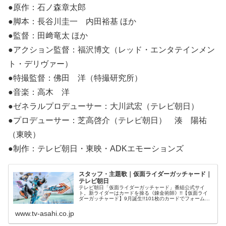
●原作：石ノ森章太郎
●脚本：長谷川圭一 内田裕基 ほか
●監督：田﨑竜太 ほか
●アクション監督：福沢博文（レッド・エンタテインメン
ト・デリヴァー）
●特撮監督：佛田 洋（特撮研究所）
●音楽：高木 洋
●ゼネラルプロデューサー：大川武宏（テレビ朝日）
●プロデューサー：芝高啓介（テレビ朝日） 湊 陽祐
（東映）
●制作：テレビ朝日・東映・ADKエモーションズ
スタッフ・主題歌｜仮面ライダーガッチャード｜
テレビ朝日
テレビ朝日「仮面ライダーガッチャード」番組公式サイ
ト。新ライダーはカードを操る《錬金術師》!!【仮面ライ
ダーガッチャード】9月誕生!!101枚のカードでフォームチ
ェンジ!?人工生命体(モンスター)ケミーをめぐるバトルがは
じまる!!2023年
www.tv-asahi.co.jp