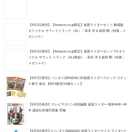
【9月2日発売】【Amazon.co.jp限定】仮面ライダーゼッツ 劇場版
オリジナル サウンドトラック（AL） - 高木 洋 & 坂部 剛（特典：メ
ガジャケ）
【9月2日発売】【Amazon.co.jp限定】仮面ライダーゼッツ TV オリ
ジナル サウンド トラック（AL2枚組） - 高木 洋 & 坂部 剛（特典：
メガジャケ）
【9月2日発売】バンダイ(BANDAI) SD仮面ライダースナック スナッ
ク菓子 食玩 【BOX販売/10個セット】
【9月3日発売】テレビマガジン特別編集 仮面ライダー 昭和46年~48
年 講談社所蔵写真集 究極
【9月5日発売】[バンダイ(BANDAI)] 仮面ライダーマイス ライダーヒ