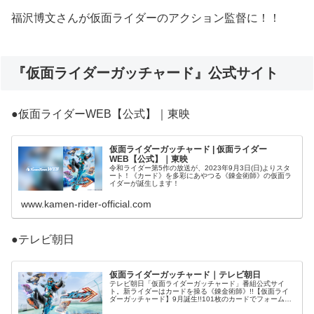
福沢博文さんが仮面ライダーのアクション監督に！！
『仮面ライダーガッチャード』公式サイト
●仮面ライダーWEB【公式】｜東映
仮面ライダーガッチャード | 仮面ライダー
WEB【公式】｜東映
令和ライダー第5作の放送が、2023年9月3日(日)よりスタ
ート！《カード》を多彩にあやつる《錬金術師》の仮面ラ
イダーが誕生します！
www.kamen-rider-official.com
●テレビ朝日
仮面ライダーガッチャード｜テレビ朝日
テレビ朝日「仮面ライダーガッチャード」番組公式サイ
ト。新ライダーはカードを操る《錬金術師》!!【仮面ライ
ダーガッチャード】9月誕生!!101枚のカードでフォームチ
ェンジ!?人工生命体(モンスター)ケミーをめぐるバトルがは