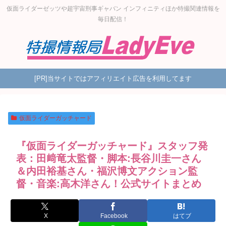
仮面ライダーゼッツや超宇宙刑事ギャバン インフィニティほか特撮関連情報を
毎日配信！
[PR]当サイトではアフィリエイト広告を利用してます
仮面ライダーガッチャード
『仮面ライダーガッチャード』スタッフ発
表：田﨑竜太監督・脚本:長谷川圭一さん
＆内田裕基さん・福沢博文アクション監
督・音楽:高木洋さん！公式サイトまとめ
X
Facebook
はてブ