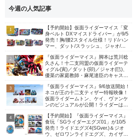
今週の人気記事
【予約開始】仮面ライダーマイス「変
身ベルト DXマイスドライバー」が9/5
発売！胸/腰2スタイル仕様！リド/ハン
マー、ダット/スラッシュ、ジャオ/バ
イト、ケイ/ショットボーンバックル
『仮面ライダーマイス』脚本は荒川稔
も！
久さん！十二支同盟の仮面ライダーテ
ィグル(寅)／ダット(卯)／ジャオ(巳)、
優菜の家庭教師・麻尾達臣のキャスト
が発表！トリガーのアキト金子隼也さ
『仮面ライダーマイス』9/6放送開始！
んも変身！
ネコが王の十二支ティザー特報映像！
仮面ライダームトン、ケイ、ヴァンケ
ンのビジュアルが公開！ライダーは子
丑寅卯辰巳午未申酉戌亥猫猫の14人⁉
【予約開始】『仮面ライダーマイス』
食玩「SGライダーエグズ01」が10/5
発売！ライドエグズ4(SGver.)＆ジオ
ウ、ゼロワンライドエグズ、カイザ、