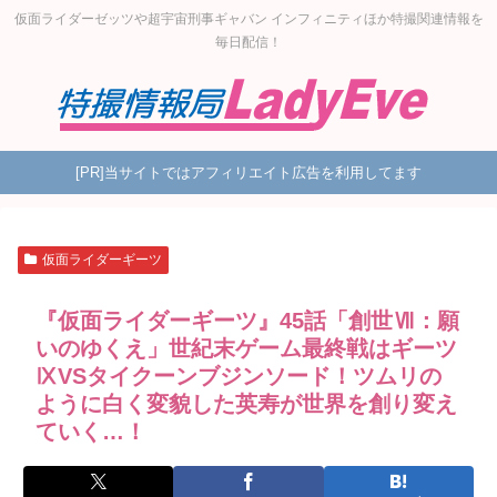
仮面ライダーゼッツや超宇宙刑事ギャバン インフィニティほか特撮関連情報を
毎日配信！
[PR]当サイトではアフィリエイト広告を利用してます
仮面ライダーギーツ
『仮面ライダーギーツ』45話「創世Ⅶ：願
いのゆくえ」世紀末ゲーム最終戦はギーツ
ⅨVSタイクーンブジンソード！ツムリの
ように白く変貌した英寿が世界を創り変え
ていく…！