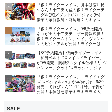
イドライバー、DXホッパーゼクターほ
『仮面ライダーマイス』脚本は荒川稔
か12点！
久さん！十二支同盟の仮面ライダーテ
ィグル(寅)／ダット(卯)／ジャオ(巳)、
優菜の家庭教師・麻尾達臣のキャスト
が発表！トリガーのアキト金子隼也さ
『仮面ライダーマイス』9/6放送開始！
んも変身！
ネコが王の十二支ティザー特報映像！
仮面ライダームトン、ケイ、ヴァンケ
ンのビジュアルが公開！ライダーは子
丑寅卯辰巳午未申酉戌亥猫猫の14人⁉
【8/7予約開始】仮面ライダーマイス
「変身ベルト DXマイスドライバー」
が9/5発売！胸/腰2スタイル仕様！リド/
ハンマー、ダット/スラッシュ、ジャ
オ/バイト、ケイ/ショットボーンバッ
『仮面ライダーマイス』「ライドエグ
クルも！
ズ スペシャルver.」が本物付録！9/30
発売「てれびくん11･12月号」予告が
公開！本体は超豪華キラキララメ入
り！変身ベルトにセットすれば特別な
音声が！
SALE