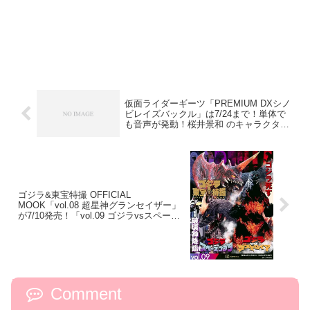
仮面ライダーギーツ「PREMIUM DXシノ
ビレイズバックル」は7/24まで！単体で
も音声が発動！桜井景和 のキャラクター
ボイスが鳴る！タイクーン シノビフォー
ムに変身！
ゴジラ&東宝特撮 OFFICIAL
MOOK「vol.08 超星神グランセイザー」
が7/10発売！「vol.09 ゴジラvsスペース
ゴジラ/ゴジラvsデストロイア」が7/24発
売！
Comment