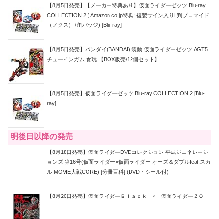
【8月5日発売】【メーカー特典あり】仮面ライダーゼッツ Blu-ray
COLLECTION 2 ( Amazon.co.jp特典: 複製サイン入りL判ブロマイド
（ノクス）+缶バッジ) [Blu-ray]
【8月5日発売】バンダイ(BANDAI) 装動 仮面ライダーゼッツ AGT5
チューインガム 食玩 【BOX販売/12個セット】
【8月5日発売】仮面ライダーゼッツ Blu-ray COLLECTION 2 [Blu-
ray]
明後日以降の発売
【8月18日発売】仮面ライダーDVDコレクション 平成ジェネレーシ
ョンズ 第16号(仮面ライダー×仮面ライダー オーズ＆ダブルfeat.スカ
ル MOVIE大戦CORE) [分冊百科] (DVD・シール付)
【8月20日発売】仮面ライダーＢｌａｃｋ × 仮面ライダーＺＯ