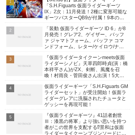
「S.H.Figuarts 仮面ライダーギーツ
IX」2次：11月発送！2種に変形可能な
ギーツバスターQB9が付属！9本の尾
には軟質素材を採用！
「装動 仮面ライダーギーツ ID 6」が8
月発売！グレア2、ゲイザー、バッフ
ァ ジャマトフォーム、バッファ コマ
ンドフォーム、レター/ケイロウ/ナッ
ジスパロウ/ロポ ほか全12種！
『仮面ライダータイクーンmeets仮面
ライダーシノビ』天草四郎時貞(演：橋
本祥平さん)がZX、剣斬、風魔を召
喚！村雨良・菅田俊さん出演！5大忍
者ライダーの夢の競演！
仮面ライダーギーツ「S.H.Figuarts GM
ライダーセット」が受注開始！仮面ラ
イダーグレアに洗脳されたチュータと
ゲッシーを再現可能！
『仮面ライダーギーツ』41話者創世
Ⅲ：漆黒の将軍」より強い思いを持つ
者がこの世界を支配する⁉景和は仮面
ライダータイクーンブジンソードに変