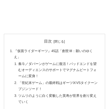
目次
『仮面ライダーギーツ』45話「創世Ⅶ：願いのゆく
え」
奏斗／ダパーンがゲームに復活！バッドエンドを望
むオーディエンスのサポートでマグナムビートフォ
ームに変身！
「世紀末ゲーム」の最終戦はギーツⅨVSタイクーン
ブジンソード！
ツムリのように白く変貌した英寿が世界を創り変え
ていく