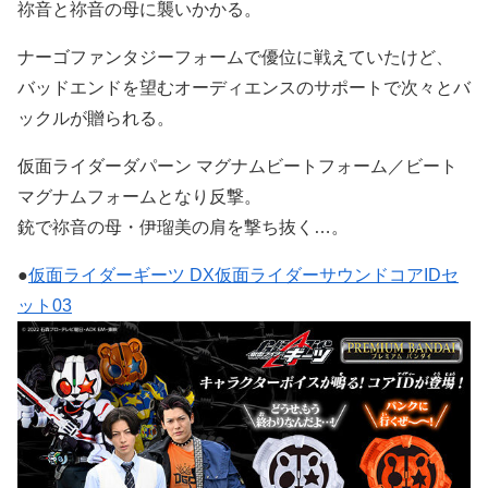
祢音と祢音の母に襲いかかる。
ナーゴファンタジーフォームで優位に戦えていたけど、
バッドエンドを望むオーディエンスのサポートで次々とバ
ックルが贈られる。
仮面ライダーダパーン マグナムビートフォーム／ビート
マグナムフォームとなり反撃。
銃で祢音の母・伊瑠美の肩を撃ち抜く…。
●
仮面ライダーギーツ DX仮面ライダーサウンドコアIDセ
ット03