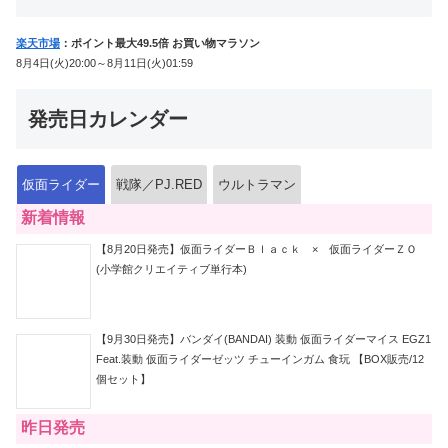
楽天市場
：ポイント最大49.5倍 お買い物マラソン
8月4日(火)20:00～8月11日(火)01:59
発売日カレンダー
仮面ライダー
戦隊／PJ.RED
ウルトラマン
新着情報
【8月20日発売】仮面ライダーＢｌａｃｋ × 仮面ライダーＺＯ
(小学館クリエイティブ単行本)
【9月30日発売】バンダイ(BANDAI) 装動 仮面ライダーマイス EGZ1
Feat.装動 仮面ライダーゼッツ チューインガム 食玩 【BOX販売/12
個セット】
昨日発売