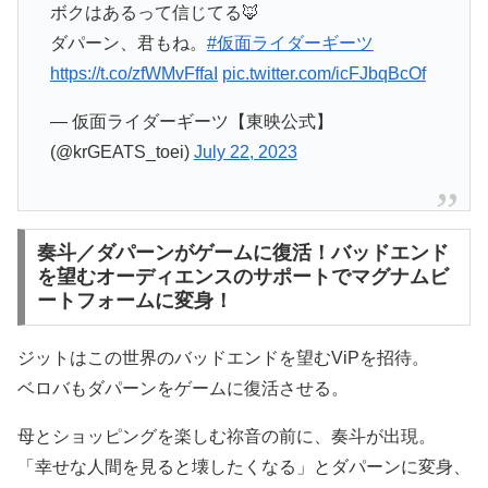
ボクはあるって信じてる🦊
ダパーン、君もね。
#仮面ライダーギーツ
https://t.co/zfWMvFffaI
pic.twitter.com/icFJbqBcOf
— 仮面ライダーギーツ【東映公式】
(@krGEATS_toei)
July 22, 2023
奏斗／ダパーンがゲームに復活！バッドエンド
を望むオーディエンスのサポートでマグナムビ
ートフォームに変身！
ジットはこの世界のバッドエンドを望むViPを招待。
ベロバもダパーンをゲームに復活させる。
母とショッピングを楽しむ祢音の前に、奏斗が出現。
「幸せな人間を見ると壊したくなる」とダパーンに変身、