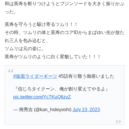
和は英寿を斬りつけようとブジンソードを大きく振りかぶ
った。
英寿を守ろうと駆け寄るツムリ！！
その時、ツムリの体と英寿のコアIDからまばゆい光が放た
れ三人を包み込むと、
ツムリは元の姿に。
英寿がツムリのように白く変貌していた！！！
#仮面ライダーギーツ
45話有り難う御座いました
『信じろタイクーン、俺が創り変えてやるよ』
pic.twitter.com/YcTKuQ6zvZ
— 簡秀吉 (@kan_hideyoshi)
July 23, 2023