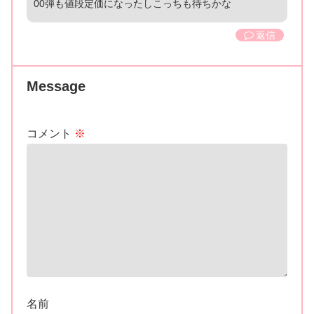
00弾も値段定価になったしこっちも待ちかな
返信
Message
コメント
※
名前