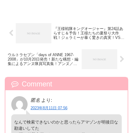
『王様戦隊キングオージャー』第24話あ
らすじ＆予告！王様たちの夏祭り大作
戦！ジェラミーが暴く驚きの真実！VSバ
グナラクへの最終対決に向け物語は加
速…！
ウルトラセブン「days of ANNE 1967-
2008」が10月20日発売！新たな構想・編
集によるアンヌ隊員写真集！アンヌ／ひ
し美ゆり子の人生を一冊に集成した豪華
写真集！
Comment
匿名
より:
2023年8月11日 07:56
なんで検索できないのかと思ったらアマゾンが明後日な
勘違いしてた