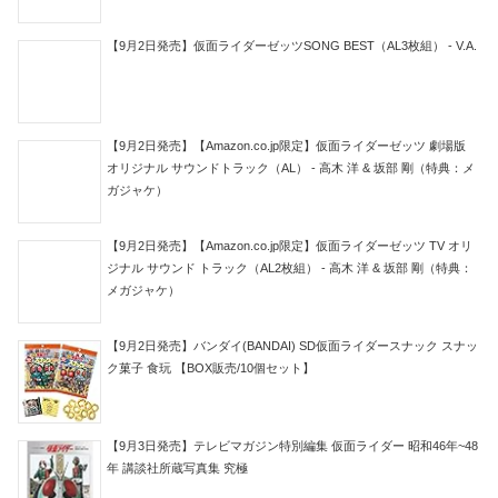
【9月2日発売】仮面ライダーゼッツSONG BEST（AL3枚組） - V.A.
【9月2日発売】【Amazon.co.jp限定】仮面ライダーゼッツ 劇場版
オリジナル サウンドトラック（AL） - 高木 洋 & 坂部 剛（特典：メ
ガジャケ）
【9月2日発売】【Amazon.co.jp限定】仮面ライダーゼッツ TV オリ
ジナル サウンド トラック（AL2枚組） - 高木 洋 & 坂部 剛（特典：
メガジャケ）
【9月2日発売】バンダイ(BANDAI) SD仮面ライダースナック スナッ
ク菓子 食玩 【BOX販売/10個セット】
【9月3日発売】テレビマガジン特別編集 仮面ライダー 昭和46年~48
年 講談社所蔵写真集 究極