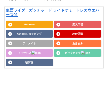
仮面ライダーガッチャード ライドケミートレカウエハ
ース01
Amazon
楽天市場
Yahoo!ショッピング
DMM通販
アニメイト
あみあみ
トイザらス
ビックカメラ
駿河屋