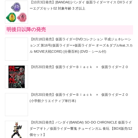
【10月3日発売】[BANDAI] [バンダイ 仮面ライダーマイス DXライダ
ーエグズセット02 対象年齢 3 才以上
明後日以降の発売
【8月18日発売】仮面ライダーDVDコレクション 平成ジェネレーシ
ョンズ 第16号(仮面ライダー×仮面ライダー オーズ＆ダブルfeat.スカ
ル MOVIE大戦CORE) [分冊百科] (DVD・シール付)
【8月20日発売】仮面ライダーＢｌａｃｋ × 仮面ライダーＺＯ
【8月20日発売】仮面ライダーＢｌａｃｋ × 仮面ライダーＺＯ
(小学館クリエイティブ単行本)
【8月26日発売】バンダイ(BANDAI) SO-DO CHRONICLE 仮面ライ
ダーアギト／仮面ライダー響鬼 チューインガム 食玩 【BOX販売/12
個セット】