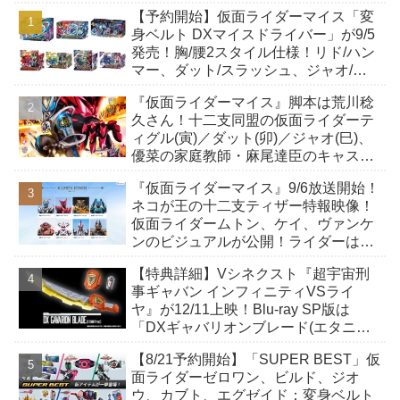
【予約開始】仮面ライダーマイス「変
身ベルト DXマイスドライバー」が9/5
発売！胸/腰2スタイル仕様！リド/ハン
マー、ダット/スラッシュ、ジャオ/バ
イト、ケイ/ショットボーンバックル
『仮面ライダーマイス』脚本は荒川稔
も！
久さん！十二支同盟の仮面ライダーテ
ィグル(寅)／ダット(卯)／ジャオ(巳)、
優菜の家庭教師・麻尾達臣のキャスト
が発表！トリガーのアキト金子隼也さ
『仮面ライダーマイス』9/6放送開始！
んも変身！
ネコが王の十二支ティザー特報映像！
仮面ライダームトン、ケイ、ヴァンケ
ンのビジュアルが公開！ライダーは子
丑寅卯辰巳午未申酉戌亥猫猫の14人⁉
【特典詳細】Vシネクスト『超宇宙刑
事ギャバン インフィニティVSライ
ヤ』が12/11上映！Blu-ray SP版は
「DXギャバリオンブレード(エタニテ
ィver.)」「ユカイダーエモルギー」ほ
【8/21予約開始】「SUPER BEST」仮
か豪華特典付き！
面ライダーゼロワン、ビルド、ジオ
ウ、カブト、エグゼイド：変身ベルト