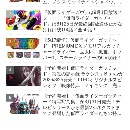
ム、ノクス ミッドナイトシャドウ、ロ
ードスリーブースターほか
『仮面ライダーガヴ』は9月1日放送ス
タート！『仮面ライダーガッチャー
ド』は8月25日が最終回⁉放送休止がな
ければ残り4話／全50話！
【5/17締切】仮面ライダーガッチャー
ド「PREMIUM DX メモリアルガッチ
ャードライバー」宝太郎、風雅、ホッ
パー1、スチームライナーのCV収録！
【予約開始】仮面ライダーガッチャー
ド「冥黒の黙示録 ラケシス」Blu-rayが
2026/3/25発売！TTFCオリジナルスピ
ンオフ！映像特典：メイキング、完成
披露上映イベントが収録予定！
【予約開始】「仮面ライダーガッチャ
ード特写写真集」が3月31日発売！テ
レビシリーズから最新Vシネクストま
でに登場した仮面ライダーたちの特写
を掲載！