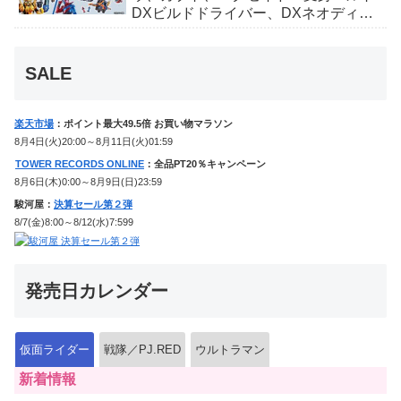
DXビルドドライバー、DXネオディケ
イドライバー、DXホッパーゼクターほ
か12点！
SALE
楽天市場
：ポイント最大49.5倍 お買い物マラソン
8月4日(火)20:00～8月11日(火)01:59
TOWER RECORDS ONLINE
：全品PT20％キャンペーン
8月6日(木)0:00～8月9日(日)23:59
駿河屋：
決算セール第２弾
8/7(金)8:00～8/12(水)7:599
発売日カレンダー
仮面ライダー
戦隊／PJ.RED
ウルトラマン
新着情報