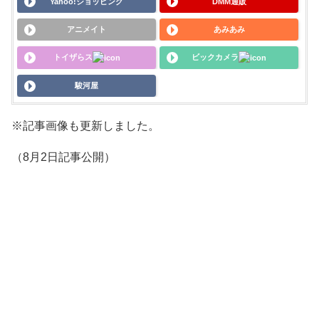
Yahoo!ショッピング
DMM通販
アニメイト
あみあみ
トイザらス
ビックカメラ
駿河屋
※記事画像も更新しました。
（8月2日記事公開）