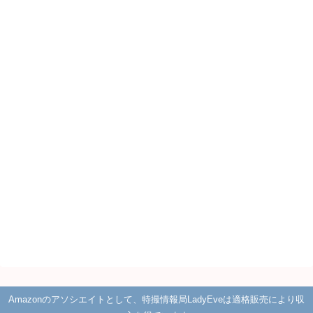
Amazonのアソシエイトとして、特撮情報局LadyEveは適格販売により収