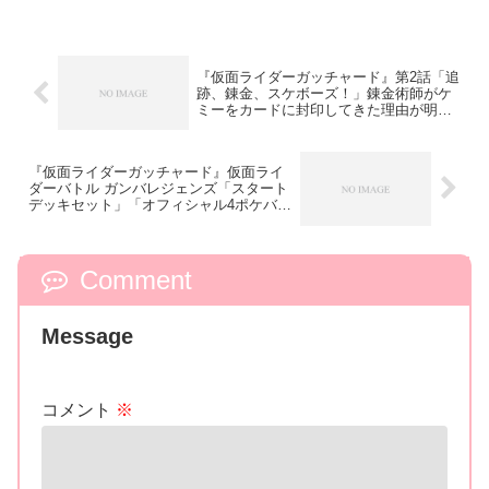
『仮面ライダーガッチャード』第2話「追
跡、錬金、スケボーズ！」錬金術師がケ
ミーをカードに封印してきた理由が明ら
かに！宝太郎は錬金アカデミー入学試験
に合格！指輪が贈られる！
『仮面ライダーガッチャード』仮面ライ
ダーバトル ガンバレジェンズ「スタート
デッキセット」「オフィシャル4ポケバイ
ンダー02」が9月28日発売！パッケージ
公開！
Comment
Message
コメント
※