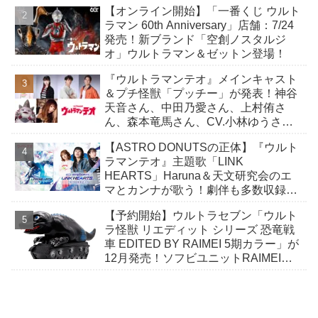
【オンライン開始】「一番くじ ウルト
ラマン 60th Anniversary」店舗：7/24
発売！新ブランド「空創ノスタルジ
オ」ウルトラマン＆ゼットン登場！
『ウルトラマンテオ』メインキャスト
＆プチ怪獣「プッチー」が発表！神谷
天音さん、中田乃愛さん、上村侑さ
ん、森本竜馬さん、CV.小林ゆうさ
ん！
【ASTRO DONUTSの正体】『ウルト
ラマンテオ』主題歌「LINK
HEARTS」Haruna＆天文研究会のエ
マとカンナが歌う！劇伴も多数収録し
たCDが8/5発売！
【予約開始】ウルトラセブン「ウルト
ラ怪獣 リエディット シリーズ 恐竜戦
車 EDITED BY RAIMEI 5期カラー」が
12月発売！ソフビユニットRAIMEIに
よる恐竜戦車が絶妙なデフォルメ感で
登場！