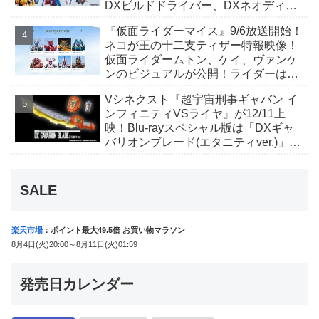
DXビルドドライバー、DXネオディケ
イドライバー、DXホッパーゼクターほ
『仮面ライダーマイス』9/6放送開始！
か12点！
ネコが王の十二支ティザー特報映像！
仮面ライダームトン、ケイ、ヴァンケ
ンのビジュアルが公開！ライダーは子
丑寅卯辰巳午未申酉戌亥猫猫の14人⁉
Vシネクスト『超宇宙刑事ギャバン イ
ンフィニティVSライヤ』が12/11上
映！Blu-rayスペシャル版は「DXギャ
バリオンブレード(エタニティver.)」
「ユカイダーエモルギー」ほか豪華特
典付！
SALE
楽天市場
：ポイント最大49.5倍 お買い物マラソン
8月4日(火)20:00～8月11日(火)01:59
発売日カレンダー