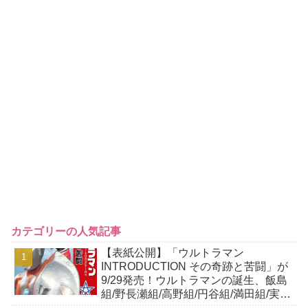
カテゴリーの人気記事
【表紙公開】「ウルトラマン
INTRODUCTION その奇跡と苦闘」が
9/29発売！ウルトラマンの誕生、飯島
組/野長瀬組/高野組/円谷組/満田組/実相
寺組/樋口組/鈴木組の…