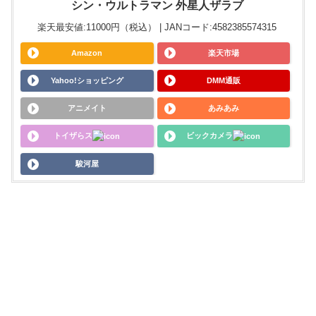
シン・ウルトラマン 外星人ザラブ
楽天最安値:11000円（税込） | JANコード:4582385574315
Amazon
楽天市場
Yahoo!ショッピング
DMM通販
アニメイト
あみあみ
トイザらス
ビックカメラ
駿河屋