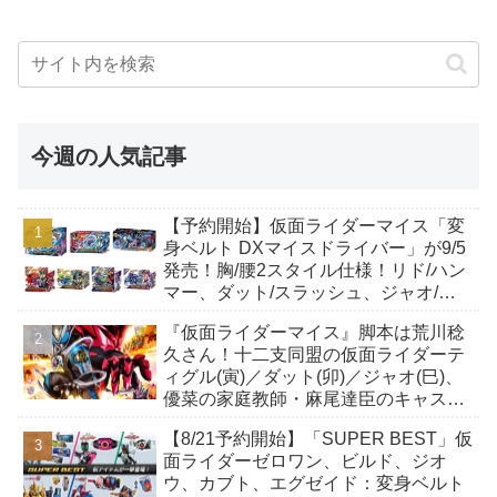
今週の人気記事
【予約開始】仮面ライダーマイス「変
身ベルト DXマイスドライバー」が9/5
発売！胸/腰2スタイル仕様！リド/ハン
マー、ダット/スラッシュ、ジャオ/バ
イト、ケイ/ショットボーンバックル
『仮面ライダーマイス』脚本は荒川稔
も！
久さん！十二支同盟の仮面ライダーテ
ィグル(寅)／ダット(卯)／ジャオ(巳)、
優菜の家庭教師・麻尾達臣のキャスト
が発表！トリガーのアキト金子隼也さ
【8/21予約開始】「SUPER BEST」仮
んも変身！
面ライダーゼロワン、ビルド、ジオ
ウ、カブト、エグゼイド：変身ベルト