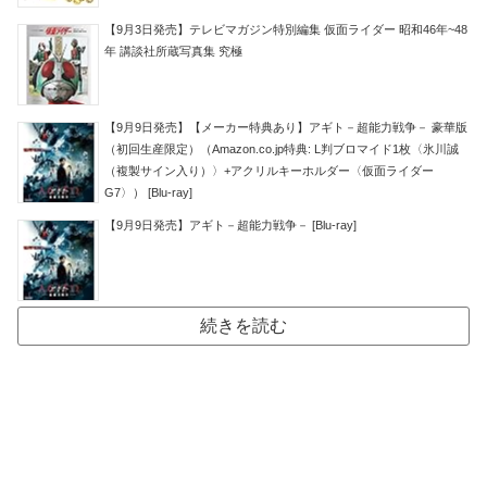
【9月3日発売】テレビマガジン特別編集 仮面ライダー 昭和46年~48
年 講談社所蔵写真集 究極
【9月9日発売】【メーカー特典あり】アギト－超能力戦争－ 豪華版
（初回生産限定）（Amazon.co.jp特典: L判ブロマイド1枚〈氷川誠
（複製サイン入り）〉+アクリルキーホルダー〈仮面ライダー
G7〉） [Blu-ray]
【9月9日発売】アギト－超能力戦争－ [Blu-ray]
続きを読む