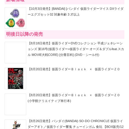
【10月3日発売】[BANDAI] [バンダイ 仮面ライダーマイス DXライダ
ーエグズセット02 対象年齢 3 才以上
明後日以降の発売
【8月18日発売】仮面ライダーDVDコレクション 平成ジェネレーシ
ョンズ 第16号(仮面ライダー×仮面ライダー オーズ＆ダブルfeat.スカ
ル MOVIE大戦CORE) [分冊百科] (DVD・シール付)
【8月20日発売】仮面ライダーＢｌａｃｋ × 仮面ライダーＺＯ
【8月20日発売】仮面ライダーＢｌａｃｋ × 仮面ライダーＺＯ
(小学館クリエイティブ単行本)
【8月26日発売】バンダイ(BANDAI) SO-DO CHRONICLE 仮面ライ
ダーアギト／仮面ライダー響鬼 チューインガム 食玩 【BOX販売/12