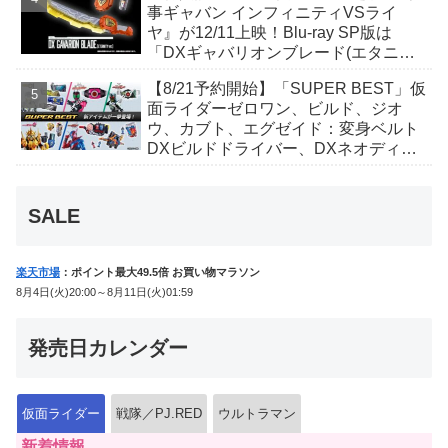
事ギャバン インフィニティVSライ
ヤ』が12/11上映！Blu-ray SP版は
「DXギャバリオンブレード(エタニテ
ィver.)」「ユカイダーエモルギー」ほ
【8/21予約開始】「SUPER BEST」仮
か豪華特典付き！
面ライダーゼロワン、ビルド、ジオ
ウ、カブト、エグゼイド：変身ベルト
DXビルドドライバー、DXネオディケ
イドライバー、DXホッパーゼクターほ
か12点！
SALE
楽天市場
：ポイント最大49.5倍 お買い物マラソン
8月4日(火)20:00～8月11日(火)01:59
発売日カレンダー
仮面ライダー
戦隊／PJ.RED
ウルトラマン
新着情報