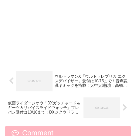
ウルトラマンX「ウルトラレプリカ エク
スデバイザー」受付は10/16まで！音声認
識ギミックを搭載！大空大地(演：高橋健
介さん)のセリフやBGM搭載で劇中を再
現！
仮面ライダージオウ「DXガッチャード＆
ギーツ＆リバイスライドウォッチ」プレ
バン受付は10/16まで！DXジクウドライ
バーでアーマータイム！ LEDが発光しそ
れぞれの変身音が発動！
Comment