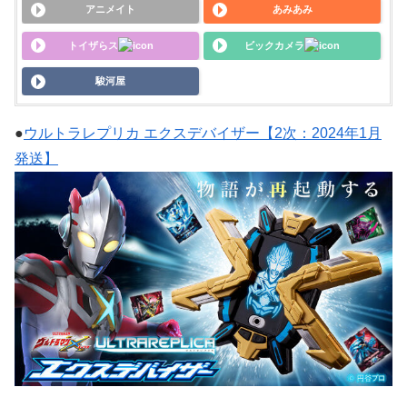
アニメイト
あみあみ
トイザらス
ビックカメラ
駿河屋
●
ウルトラレプリカ エクスデバイザー【2次：2024年1月
発送】