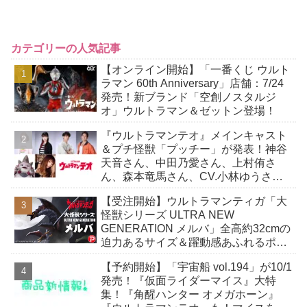
カテゴリーの人気記事
【オンライン開始】「一番くじ ウルト
ラマン 60th Anniversary」店舗：7/24
発売！新ブランド「空創ノスタルジ
オ」ウルトラマン＆ゼットン登場！
『ウルトラマンテオ』メインキャスト
＆プチ怪獣「プッチー」が発表！神谷
天音さん、中田乃愛さん、上村侑さ
ん、森本竜馬さん、CV.小林ゆうさ
ん！
【受注開始】ウルトラマンティガ「大
怪獣シリーズ ULTRA NEW
GENERATION メルバ」全高約32cmの
迫力あるサイズ＆躍動感あふれるポー
ズで立体化！
【予約開始】「宇宙船 vol.194」が10/1
発売！『仮面ライダーマイス』大特
集！『角醒ハンター オメガホーン』