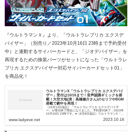
『ウルトラマンＸ』より、「ウルトラレプリカ エクスデ
バイザー」（別売り／2023年10月16日 23時まで予約受付
中）と連動するサイバーカードと、「ジオデバイザー」を
再現するための換装パーツがセットになった「ウルトラレ
プリカ エクスデバイザー対応サイバーカードセット01」
を商品化！
ウルトラマンX「ウルトラレプリカ エクスデバイ
ザー」受付は10/16まで！音声認識ギミックを搭
載！大空大地(演：高橋健介さん)のセリフやBGM
搭載で劇中を再現！
（10月13日追記）「ウルトラレプリカ エクスデバイザ
ー」が受付終了間近になりました。予約受付終了：2023年
10月16日 23時です。●（8月9日追記）ウルトラマンX「ウ
ルトラレプリカ エクスデバイザー」が2次受注開始です！
2023.10.16
www.ladyeve.net
（6月7日記事