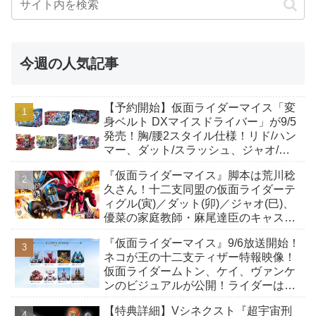
今週の人気記事
【予約開始】仮面ライダーマイス「変
身ベルト DXマイスドライバー」が9/5
発売！胸/腰2スタイル仕様！リド/ハン
マー、ダット/スラッシュ、ジャオ/バ
イト、ケイ/ショットボーンバックル
『仮面ライダーマイス』脚本は荒川稔
も！
久さん！十二支同盟の仮面ライダーテ
ィグル(寅)／ダット(卯)／ジャオ(巳)、
優菜の家庭教師・麻尾達臣のキャスト
が発表！トリガーのアキト金子隼也さ
『仮面ライダーマイス』9/6放送開始！
んも変身！
ネコが王の十二支ティザー特報映像！
仮面ライダームトン、ケイ、ヴァンケ
ンのビジュアルが公開！ライダーは子
丑寅卯辰巳午未申酉戌亥猫猫の14人⁉
【特典詳細】Vシネクスト『超宇宙刑