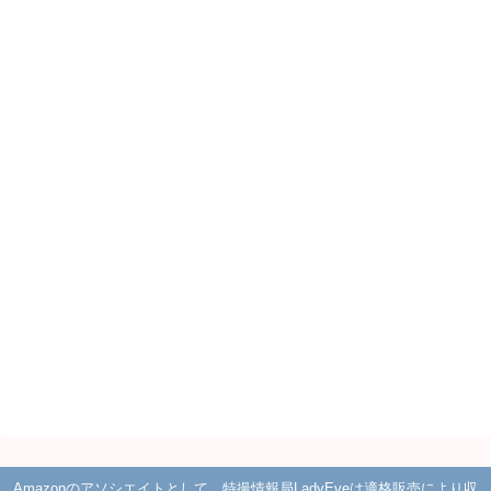
Amazonのアソシエイトとして、特撮情報局LadyEveは適格販売により収