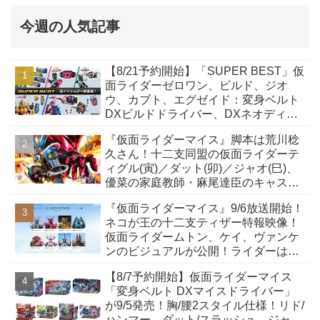
今週の人気記事
【8/21予約開始】「SUPER BEST」仮
面ライダーゼロワン、ビルド、ジオ
ウ、カブト、エグゼイド：変身ベルト
DXビルドドライバー、DXネオディケ
イドライバー、DXホッパーゼクターほ
『仮面ライダーマイス』脚本は荒川稔
か12点！
久さん！十二支同盟の仮面ライダーテ
ィグル(寅)／ダット(卯)／ジャオ(巳)、
優菜の家庭教師・麻尾達臣のキャスト
が発表！トリガーのアキト金子隼也さ
『仮面ライダーマイス』9/6放送開始！
んも変身！
ネコが王の十二支ティザー特報映像！
仮面ライダームトン、ケイ、ヴァンケ
ンのビジュアルが公開！ライダーは子
丑寅卯辰巳午未申酉戌亥猫猫の14人⁉
【8/7予約開始】仮面ライダーマイス
「変身ベルト DXマイスドライバー」
が9/5発売！胸/腰2スタイル仕様！リド/
ハンマー、ダット/スラッシュ、ジャ