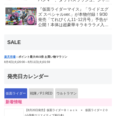
オ/バイト、ケイ/ショットボーンバッ
『仮面ライダーマイス』「ライドエグ
クルも！
ズ スペシャルver.」が本物付録！9/30
発売「てれびくん11･12月号」予告が
公開！本体は超豪華キラキララメ入
り！変身ベルトにセットすれば特別な
音声が！
SALE
楽天市場
：ポイント最大49.5倍 お買い物マラソン
8月4日(火)20:00～8月11日(火)01:59
発売日カレンダー
仮面ライダー
戦隊／PJ.RED
ウルトラマン
新着情報
【8月20日発売】仮面ライダーＢｌａｃｋ × 仮面ライダーＺＯ
(小学館クリエイティブ単行本)