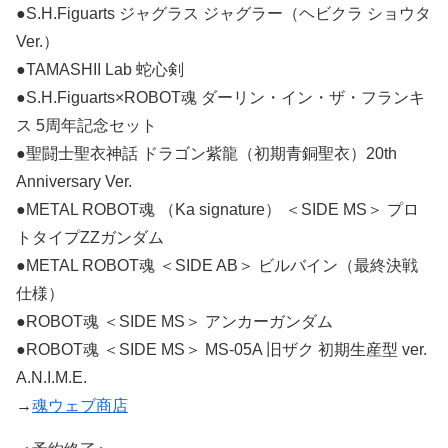
●S.H.Figuarts ジャグラス ジャグラー（ヘビクラ ショウタ
Ver.）
●TAMASHII Lab 蛇心剣
●S.H.Figuarts×ROBOT魂 ダーリン・イン・ザ・フランキ
ス 5周年記念セット
●聖闘士聖衣神話 ドラゴン紫龍（初期青銅聖衣）20th
Anniversary Ver.
●METAL ROBOT魂 （Ka signature） ＜SIDE MS＞ プロ
トタイプZZガンダム
●METAL ROBOT魂 ＜SIDE AB＞ ビルバイン（最終決戦
仕様）
●ROBOT魂 ＜SIDE MS＞ アンカーガンダム
●ROBOT魂 ＜SIDE MS＞ MS-05A 旧ザク 初期生産型 ver.
A.N.I.M.E.
→
魂ウェブ商店