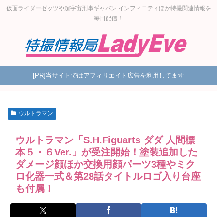
仮面ライダーゼッツや超宇宙刑事ギャバン インフィニティほか特撮関連情報を
毎日配信！
[PR]当サイトではアフィリエイト広告を利用してます
ウルトラマン
ウルトラマン「S.H.Figuarts ダダ 人間標
本５・６Ver.」が受注開始！塗装追加した
ダメージ顔ほか交換用顔パーツ3種やミク
ロ化器一式＆第28話タイトルロゴ入り台座
も付属！