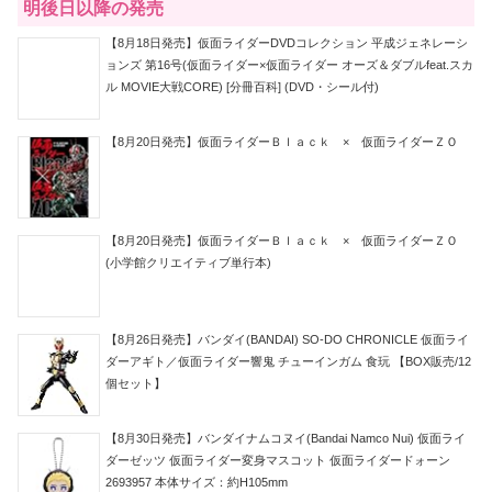
明後日以降の発売
【8月18日発売】仮面ライダーDVDコレクション 平成ジェネレーシ
ョンズ 第16号(仮面ライダー×仮面ライダー オーズ＆ダブルfeat.スカ
ル MOVIE大戦CORE) [分冊百科] (DVD・シール付)
【8月20日発売】仮面ライダーＢｌａｃｋ × 仮面ライダーＺＯ
【8月20日発売】仮面ライダーＢｌａｃｋ × 仮面ライダーＺＯ
(小学館クリエイティブ単行本)
【8月26日発売】バンダイ(BANDAI) SO-DO CHRONICLE 仮面ライ
ダーアギト／仮面ライダー響鬼 チューインガム 食玩 【BOX販売/12
個セット】
【8月30日発売】バンダイナムコヌイ(Bandai Namco Nui) 仮面ライ
ダーゼッツ 仮面ライダー変身マスコット 仮面ライダードォーン
2693957 本体サイズ：約H105mm