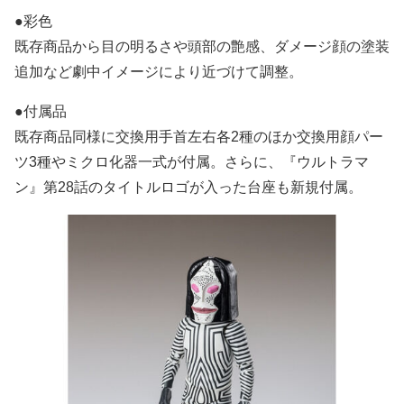
●彩色
既存商品から目の明るさや頭部の艶感、ダメージ顔の塗装
追加など劇中イメージにより近づけて調整。
●付属品
既存商品同様に交換用手首左右各2種のほか交換用顔パー
ツ3種やミクロ化器一式が付属。さらに、『ウルトラマ
ン』第28話のタイトルロゴが入った台座も新規付属。