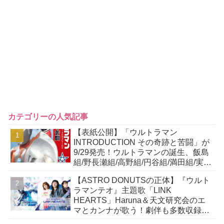
カテゴリーの人気記事
【表紙公開】「ウルトラマン
INTRODUCTION その奇跡と苦闘」が
9/29発売！ウルトラマンの誕生、飯島
組/野長瀬組/高野組/円谷組/満田組/実相
寺組/樋口組/鈴木組の…
【ASTRO DONUTSの正体】『ウルト
ラマンテオ』主題歌「LINK
HEARTS」Haruna＆天文研究会のエ
マとカンナが歌う！劇伴も多数収録し
たCDが8/5発売！