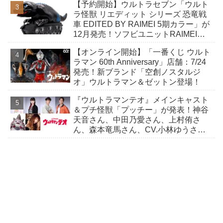
【予約開始】ウルトラセブン「ウルト
ラ怪獣 リエディット シリーズ 恐竜戦
車 EDITED BY RAIMEI 5期カラー」が
12月発売！ソフビユニットRAIMEIに
よる恐竜戦車が絶妙なデフォルメ感で
【オンライン開始】「一番くじ ウルト
登場！
ラマン 60th Anniversary」店舗：7/24
発売！新ブランド「空創ノスタルジ
オ」ウルトラマン＆ゼットン登場！
『ウルトラマンテオ』メインキャスト
＆プチ怪獣「プッチー」が発表！神谷
天音さん、中田乃愛さん、上村侑さ
ん、森本竜馬さん、CV.小林ゆうさ
ん！