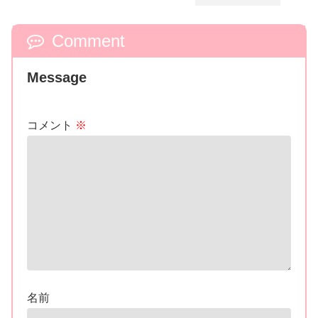
大阪駅のイベントに菊地美香さん＆吉田
友一さんが登壇！
Comment
Message
コメント
※
名前