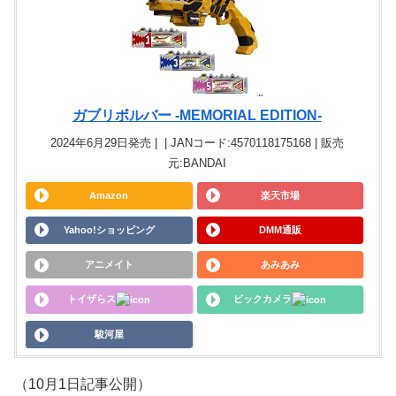
ガブリボルバー -MEMORIAL EDITION-
2024年6月29日発売 | | JANコード:4570118175168 | 販売
元:BANDAI
Amazon
楽天市場
Yahoo!ショッピング
DMM通販
アニメイト
あみあみ
トイザらス
ビックカメラ
駿河屋
（10月1日記事公開）