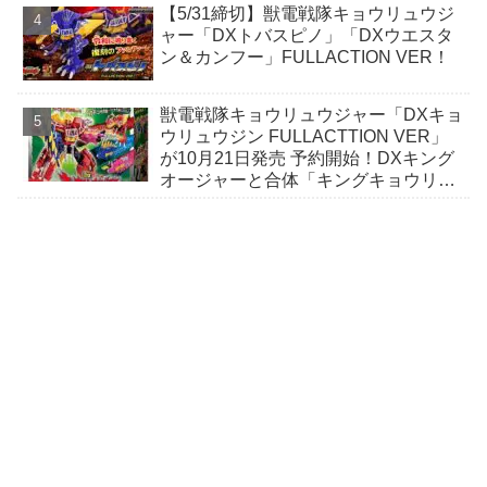
【5/31締切】獣電戦隊キョウリュウジ
録！
ャー「DXトバスピノ」「DXウエスタ
ン＆カンフー」FULLACTION VER！
獣電戦隊キョウリュウジャー「DXキョ
ウリュウジン FULLACTTION VER」
が10月21日発売 予約開始！DXキング
オージャーと合体「キングキョウリュ
ウジン」が完成！