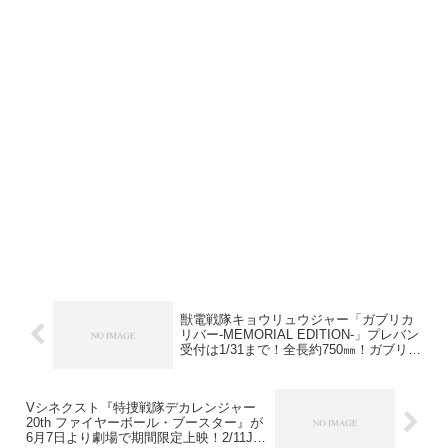
獣電戦隊キョウリュウジャー「ガブリカ
リバー-MEMORIAL EDITION-」プレバン
受付は1/31まで！全長約750㎜！ガブリボ
ルバーとの合体でガブルキャノンが完
成！特別仕様の獣電池が2本付属！
Vシネクスト『特捜戦隊デカレンジャー
20th ファイヤーボール・ブースター』が
6月7日より劇場で期間限定上映！2/11JR