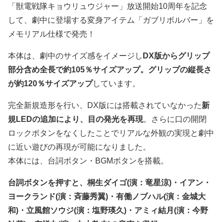
「獣電戦隊キョウリュウジャー」放送開始10周年を記念
して、劇中に登場する変身アイテム「ガブリボルバー」を
メモリアル仕様で発売！
本体は、劇中のサイズ感をイメージし
DX版からグリップ
部分含め全長で約105％サイズアップ。グリップの縦長さ
が約120％サイズアップ
しています。
完全新規造形を行い、DX版には搭載されていなかった
新
規LEDの追加により、目の発光を再現
。さらに口の開閉
ロックボタンをなくしたことでリアルな外観の実現と劇中
に近い遊びの再現が可能になりました。
本体には、台詞ボタン・BGMボタンを搭載。
台詞ボタンを押すと、桐生ダイゴ(演：竜星涼)・イアン・
ヨークランド(演：斉藤秀翼)・有働ノブハル(演：金城大
和)・立風館ソウジ(演：塩野瑛久)・アミィ結月(演：今野