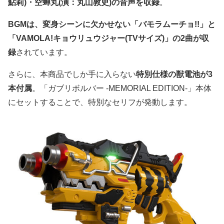
鮎莉)・空蝉丸(演：丸山敦史)の音声を収録
。
BGMは、変身シーンに欠かせない「バモラムーチョ!!」と
「VAMOLA!キョウリュウジャー(TVサイズ)」の2曲が収
録
されています。
さらに、本商品でしか手に入らない
特別仕様の獣電池が3
本付属
。「ガブリボルバー -MEMORIAL EDITION-」本体
にセットすることで、特別なセリフが発動します。