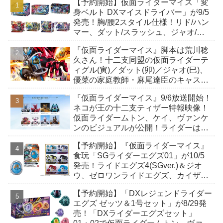
【予約開始】仮面ライダーマイス「変
身ベルト DXマイスドライバー」が9/5
発売！胸/腰2スタイル仕様！リド/ハン
マー、ダット/スラッシュ、ジャオ/バ
イト、ケイ/ショットボーンバックル
『仮面ライダーマイス』脚本は荒川稔
も！
久さん！十二支同盟の仮面ライダーテ
ィグル(寅)／ダット(卯)／ジャオ(巳)、
優菜の家庭教師・麻尾達臣のキャスト
が発表！トリガーのアキト金子隼也さ
『仮面ライダーマイス』9/6放送開始！
んも変身！
ネコが王の十二支ティザー特報映像！
仮面ライダームトン、ケイ、ヴァンケ
ンのビジュアルが公開！ライダーは子
丑寅卯辰巳午未申酉戌亥猫猫の14人⁉
【予約開始】『仮面ライダーマイス』
食玩「SGライダーエグズ01」が10/5
発売！ライドエグズ4(SGver.)＆ジオ
ウ、ゼロワンライドエグズ、カイザ、
ギャレン、ディエンドシードエグズ！
【予約開始】「DXレジェンドライダー
エグズ ゼッツ＆1号セット」が8/29発
売！「DXライダーエグズセット」