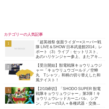
カテゴリーの人気記事
「超英雄祭 仮面ライダー×スーパー戦
隊 LIVE＆SHOW 日本武道館2014」レ
ポート（3）ライブ：セットリスト、
あのハリケンジャー参上、またアキバ
レッドが、エターナル大道克己
【受注開始】獣電戦隊キョウリュウジ
ャー「キョウリュウゴールド／空蝉
丸 Tシャツ」和柄の切り替えした和
風テイスト！
【2/10締切】「SHODO SUPER 獣電
戦隊キョウリュウジャー」第3弾！キ
ョウリュウレッドカーニバル、シア
ン、グレーの3人＋各種武器・交換用
手首・劇中登場アイテムを大量に収