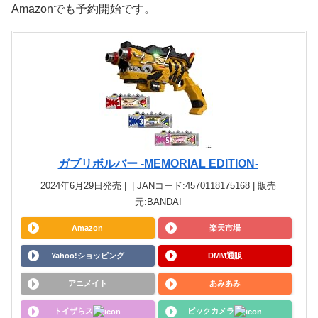
Amazonでも予約開始です。
ガブリボルバー -MEMORIAL EDITION-
2024年6月29日発売 | | JANコード:4570118175168 | 販売
元:BANDAI
Amazon
楽天市場
Yahoo!ショッピング
DMM通販
アニメイト
あみあみ
トイザらス
ビックカメラ