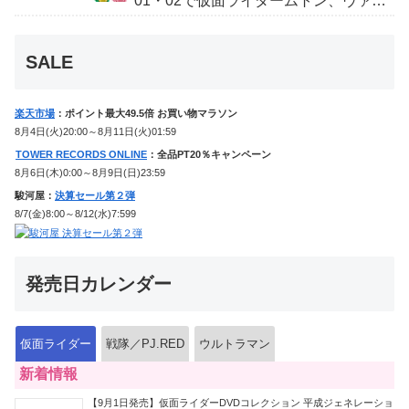
01・02で仮面ライダームトン、ヴァン
ケンに変身！マイスもフォームチェン
ジ！
SALE
楽天市場
：ポイント最大49.5倍 お買い物マラソン
8月4日(火)20:00～8月11日(火)01:59
TOWER RECORDS ONLINE
：全品PT20％キャンペーン
8月6日(木)0:00～8月9日(日)23:59
駿河屋：
決算セール第２弾
8/7(金)8:00～8/12(水)7:599
発売日カレンダー
仮面ライダー
戦隊／PJ.RED
ウルトラマン
新着情報
【9月1日発売】仮面ライダーDVDコレクション 平成ジェネレーショ