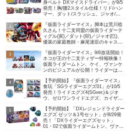
身ベルト DXマイスドライバー」が9/5
発売！胸/腰2スタイル仕様！リド/ハン
マー、ダット/スラッシュ、ジャオ/バ
イト、ケイ/ショットボーンバックル
『仮面ライダーマイス』脚本は荒川稔
も！
久さん！十二支同盟の仮面ライダーテ
ィグル(寅)／ダット(卯)／ジャオ(巳)、
優菜の家庭教師・麻尾達臣のキャスト
が発表！トリガーのアキト金子隼也さ
『仮面ライダーマイス』9/6放送開始！
んも変身！
ネコが王の十二支ティザー特報映像！
仮面ライダームトン、ケイ、ヴァンケ
ンのビジュアルが公開！ライダーは子
丑寅卯辰巳午未申酉戌亥猫猫の14人⁉
【予約開始】『仮面ライダーマイス』
食玩「SGライダーエグズ01」が10/5
発売！ライドエグズ4(SGver.)＆ジオ
ウ、ゼロワンライドエグズ、カイザ、
ギャレン、ディエンドシードエグズ！
【予約開始】「DXレジェンドライダー
エグズ ゼッツ＆1号セット」が8/29発
売！「DXライダーエグズセット」
01・02で仮面ライダームトン、ヴァン