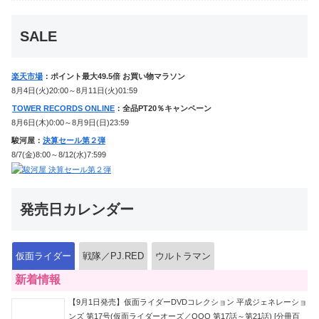
ケンに変身！マイスもフォームチェン
ジ！
SALE
楽天市場
：ポイント最大49.5倍 お買い物マラソン
8月4日(火)20:00～8月11日(火)01:59
TOWER RECORDS ONLINE
：全品PT20％キャンペーン
8月6日(木)0:00～8月9日(日)23:59
駿河屋：
決算セール第２弾
8/7(金)8:00～8/12(水)7:599
発売日カレンダー
仮面ライダー
戦隊／PJ.RED
ウルトラマン
新着情報
【9月1日発売】仮面ライダーDVDコレクション 平成ジェネレーショ
ンズ 第17号(仮面ライダーオーズ／OOO 第17話～第21話) [分冊百