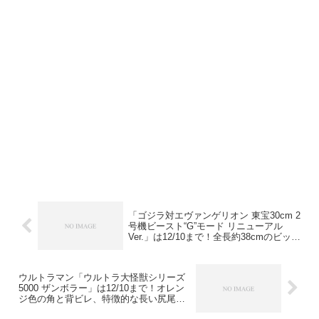
「ゴジラ対エヴァンゲリオン 東宝30cm 2
号機ビースト“G”モード リニューアル
Ver.」は12/10まで！全長約38cmのビッグ
サイズ！戦闘シーンをイメージした塗装
表現を追加！
ウルトラマン「ウルトラ大怪獣シリーズ
5000 ザンボラー」は12/10まで！オレン
ジ色の角と背ビレ、特徴的な長い尻尾を
再現！全長約33cm！今まで未発売だった