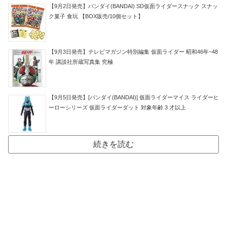
【9月2日発売】バンダイ(BANDAI) SD仮面ライダースナック スナッ
ク菓子 食玩 【BOX販売/10個セット】
【9月3日発売】テレビマガジン特別編集 仮面ライダー 昭和46年~48
年 講談社所蔵写真集 究極
【9月5日発売】[バンダイ(BANDAI)] 仮面ライダーマイス ライダーヒ
ーローシリーズ 仮面ライダーダット 対象年齢 3 才以上
続きを読む