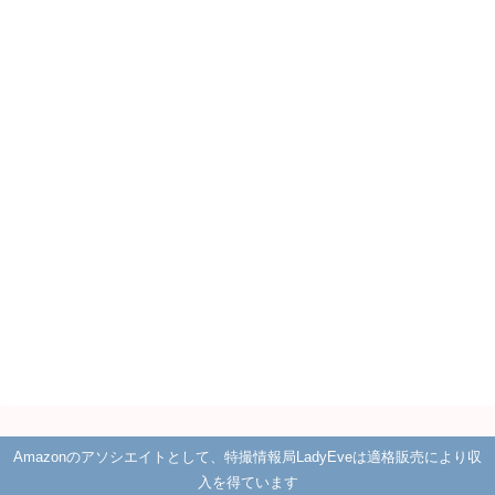
Amazonのアソシエイトとして、特撮情報局LadyEveは適格販売により収
入を得ています