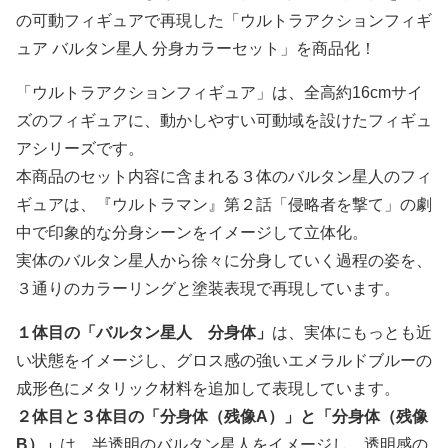
の可動フィギュアで再現した「ウルトラアクションフィギ
ュア バルタン星人 分身カラーセット」を商品化！
「ウルトラアクションフィギュア」は、全高約16cmサイ
ズのフィギュアに、動かしやすい可動域を設けたフィギュ
アシリーズです。
本商品のセット内容に含まれる３体のバルタン星人のフィ
ギュアは、『ウルトラマン』第２話「侵略者を撃て」の劇
中で印象的な分身シーンをイメージして立体化。
実体のバルタン星人から徐々に分身していく過程の姿を、
３通りのカラーリングと塗装表現で再現しています。
１体目の「バルタン星人 分身体」
は、実体にもっとも近
い状態をイメージし、グロス感の強いエメラルドブルーの
成形色にメタリック材料を追加して表現しています。
２体目と３体目の「分身体（残像A）」と「分身体（残像
B）」
は、半透明のバルタン星人をイメージし、透明感の