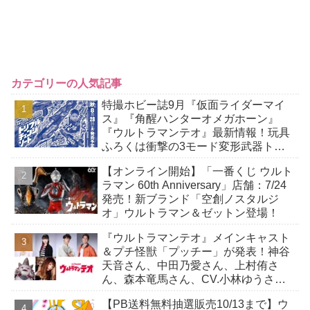
カテゴリーの人気記事
特撮ホビー誌9月『仮面ライダーマイ
ス』『角醒ハンターオメガホーン』
『ウルトラマンテオ』最新情報！玩具
ふろくは衝撃の3モード変形武器トリ
プルチェンジソード！
【オンライン開始】「一番くじ ウルト
ラマン 60th Anniversary」店舗：7/24
発売！新ブランド「空創ノスタルジ
オ」ウルトラマン＆ゼットン登場！
『ウルトラマンテオ』メインキャスト
＆プチ怪獣「プッチー」が発表！神谷
天音さん、中田乃愛さん、上村侑さ
ん、森本竜馬さん、CV.小林ゆうさ
ん！
【PB送料無料抽選販売10/13まで】ウ