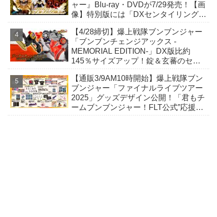
ャー』Blu-ray・DVDが7/29発売！【画
像】特別版には「DXセンタイリング
セイントゴジュウウルフセット」が封
【4/28締切】爆上戦隊ブンブンジャー
入！
「ブンブンチェンジアックス -
MEMORIAL EDITION-」DX版比約
145％サイズアップ！錠＆玄蕃のセリ
フ＋6人同時変身音声も収録！
【通販3/9AM10時開始】爆上戦隊ブン
ブンジャー「ファイナルライブツアー
2025」グッズデザイン公開！「君もチ
ームブンブンジャー！FLT公式”応援
屋”ツアーTシャツ」ほか22点！