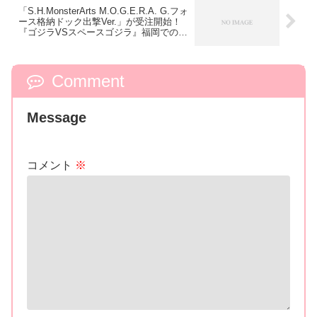
「S.H.MonsterArts M.O.G.E.R.A. G.フォ
ース格納ドック出撃Ver.」が受注開始！
『ゴジラVSスペースゴジラ』福岡での夜
の戦いをイメージした彩色に！
Comment
Message
コメント
※