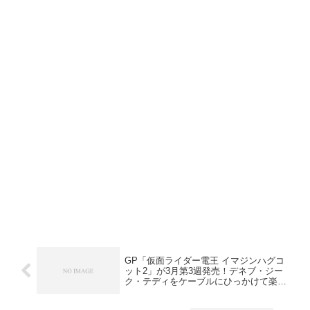
GP「仮面ライダー電王 イマジンハグコ
ット2」が3月第3週発売！デネブ・ジー
ク・テディをケーブルにひっかけて楽し
めます♪