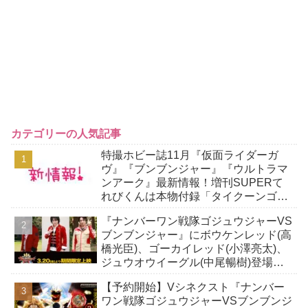
カテゴリーの人気記事
特撮ホビー誌11月『仮面ライダーガ
ヴ』『ブンブンジャー』『ウルトラマ
ンアーク』最新情報！増刊SUPERて
れびくんは本物付録「タイクーンゴチ
ゾウ」付き！
『ナンバーワン戦隊ゴジュウジャーVS
ブンブンジャー』にボウケンレッド(高
橋光臣)、ゴーカイレッド(小澤亮太)、
ジュウオウイーグル(中尾暢樹)登場！
Blu-ray特別版は3人のセンタイリング
【予約開始】Vシネクスト『ナンバー
も！
ワン戦隊ゴジュウジャーVSブンブンジ