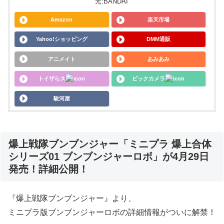
元:BANDAI
Amazon
楽天市場
Yahoo!ショッピング
DMM通販
アニメイト
あみあみ
トイザらス
ビックカメラ
駿河屋
爆上戦隊ブンブンジャー「ミニプラ 爆上合体
シリーズ01 ブンブンジャーロボ」が4月29日
発売！詳細公開！
『爆上戦隊ブンブンジャー』より、
ミニプラ版ブンブンジャーロボの詳細情報がついに解禁！