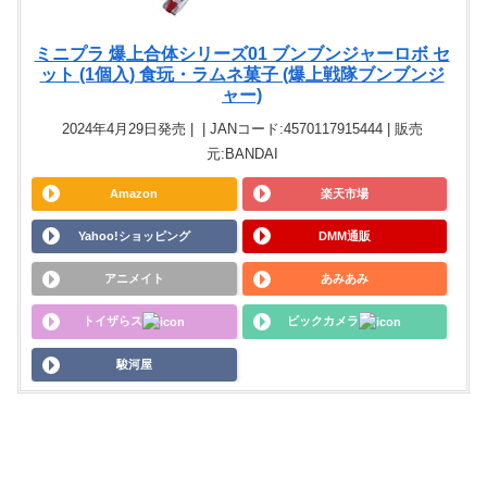
ミニプラ 爆上合体シリーズ01 ブンブンジャーロボ セ
ット (1個入) 食玩・ラムネ菓子 (爆上戦隊ブンブンジ
ャー)
2024年4月29日発売 | | JANコード:4570117915444 | 販売
元:BANDAI
Amazon
楽天市場
Yahoo!ショッピング
DMM通販
アニメイト
あみあみ
トイザらス
ビックカメラ
駿河屋