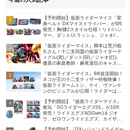
【予約開始】仮面ライダーマイス「変
身ベルト DXマイスドライバー」が9/5
発売！胸/腰2スタイル仕様！リド/ハン
マー、ダット/スラッシュ、ジャオ/バ
イト、ケイ/ショットボーンバックル
『仮面ライダーマイス』脚本は荒川稔
も！
久さん！十二支同盟の仮面ライダーテ
ィグル(寅)／ダット(卯)／ジャオ(巳)、
優菜の家庭教師・麻尾達臣のキャスト
が発表！トリガーのアキト金子隼也さ
『仮面ライダーマイス』9/6放送開始！
んも変身！
ネコが王の十二支ティザー特報映像！
仮面ライダームトン、ケイ、ヴァンケ
ンのビジュアルが公開！ライダーは子
丑寅卯辰巳午未申酉戌亥猫猫の14人⁉
【予約開始】『仮面ライダーマイス』
食玩「SGライダーエグズ01」が10/5
発売！ライドエグズ4(SGver.)＆ジオ
ウ、ゼロワンライドエグズ、カイザ、
ギャレン、ディエンドシードエグズ！
【予約開始】「DXレジェンドライダー