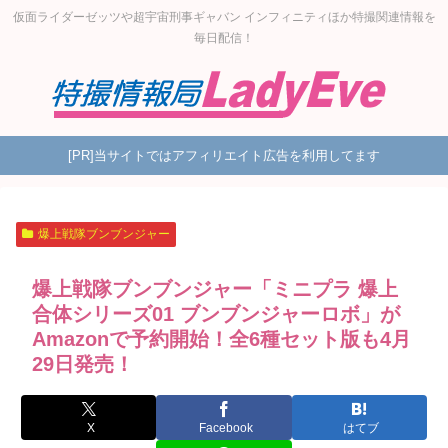
仮面ライダーゼッツや超宇宙刑事ギャバン インフィニティほか特撮関連情報を
毎日配信！
[PR]当サイトではアフィリエイト広告を利用してます
爆上戦隊ブンブンジャー
爆上戦隊ブンブンジャー「ミニプラ 爆上
合体シリーズ01 ブンブンジャーロボ」が
Amazonで予約開始！全6種セット版も4月
29日発売！
X
Facebook
はてブ