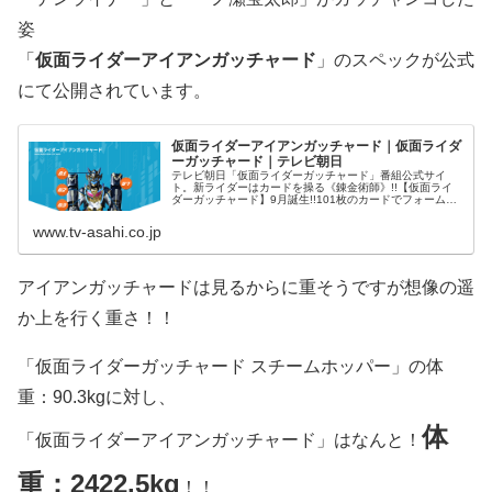
姿
「
仮面ライダーアイアンガッチャード
」のスペックが公式
にて公開されています。
仮面ライダーアイアンガッチャード｜仮面ライダ
ーガッチャード｜テレビ朝日
テレビ朝日「仮面ライダーガッチャード」番組公式サイ
ト。新ライダーはカードを操る《錬金術師》!!【仮面ライ
ダーガッチャード】9月誕生!!101枚のカードでフォームチ
ェンジ!?人工生命体(モンスター)ケミーをめぐるバトルがは
じまる!!2023年
www.tv-asahi.co.jp
アイアンガッチャードは見るからに重そうですが想像の遥
か上を行く重さ！！
「仮面ライダーガッチャード スチームホッパー」の体
重：90.3kgに対し、
体
「仮面ライダーアイアンガッチャード」はなんと！
重：2422.5kg
！！