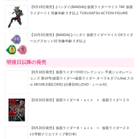
【9月19日発売】[バンダイ(BANDAI)] 仮面ライダーマイス TAF 仮面
ライダーリド 対象年齢 3 才以上 TOKUSATSU ACTION FIGURE
【10月3日発売】[BANDAI] [バンダイ 仮面ライダーマイス DXライダ
ーエグズセット02 対象年齢 3 才以上
明後日以降の発売
【8月18日発売】仮面ライダーDVDコレクション 平成ジェネレーシ
ョンズ 第16号(仮面ライダー×仮面ライダー オーズ＆ダブルfeat.スカ
ル MOVIE大戦CORE) [分冊百科] (DVD・シール付)
【8月20日発売】仮面ライダーＢｌａｃｋ × 仮面ライダーＺＯ
【8月20日発売】仮面ライダーＢｌａｃｋ × 仮面ライダーＺＯ
(小学館クリエイティブ単行本)