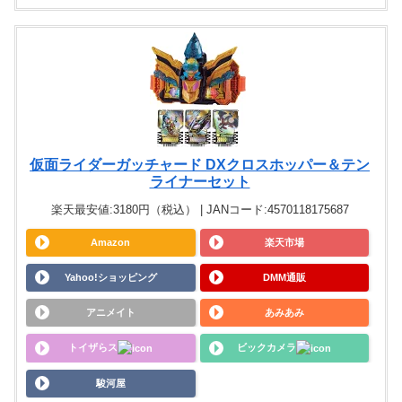
仮面ライダーガッチャード DXクロスホッパー＆テン
ライナーセット
楽天最安値:3180円（税込） | JANコード:4570118175687
Amazon
楽天市場
Yahoo!ショッピング
DMM通販
アニメイト
あみあみ
トイザらス
ビックカメラ
駿河屋