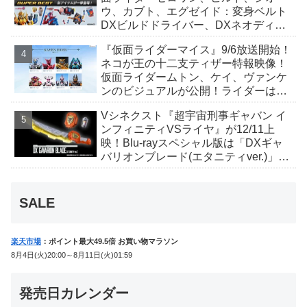
ウ、カブト、エグゼイド：変身ベルト
DXビルドドライバー、DXネオディケ
イドライバー、DXホッパーゼクターほ
『仮面ライダーマイス』9/6放送開始！
か12点！
ネコが王の十二支ティザー特報映像！
仮面ライダームトン、ケイ、ヴァンケ
ンのビジュアルが公開！ライダーは子
丑寅卯辰巳午未申酉戌亥猫猫の14人⁉
Vシネクスト『超宇宙刑事ギャバン イ
ンフィニティVSライヤ』が12/11上
映！Blu-rayスペシャル版は「DXギャ
バリオンブレード(エタニティver.)」
「ユカイダーエモルギー」ほか豪華特
典付！
SALE
楽天市場
：ポイント最大49.5倍 お買い物マラソン
8月4日(火)20:00～8月11日(火)01:59
発売日カレンダー