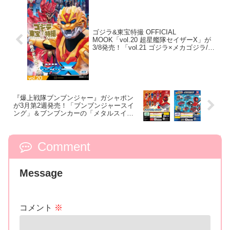
ゴジラ&東宝特撮 OFFICIAL
MOOK「vol.20 超星艦隊セイザーX」が
3/8発売！「vol.21 ゴジラ×メカゴジラ/ゴ
ジラ×モスラ×メカゴジラ 東京SOS」が
3/25発売！
『爆上戦隊ブンブンジャー』ガシャポン
が3月第2週発売！「ブンブンジャースイ
ング」＆ブンブンカーの「メタルスイン
グ」
Comment
Message
コメント
※