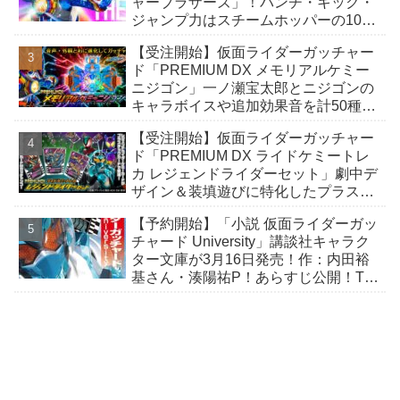
ャーブラザーズ」！パンチ・キック・
ジャンプ力はスチームホッパーの10
倍！
【受注開始】仮面ライダーガッチャー
ド「PREMIUM DX メモリアルケミー
ニジゴン」一ノ瀬宝太郎とニジゴンの
キャラボイスや追加効果音を計50種以
上収録！外観もアップグレード！
【受注開始】仮面ライダーガッチャー
ド「PREMIUM DX ライドケミートレ
カ レジェンドライダーセット」劇中デ
ザイン＆装填遊びに特化したプラスチ
ック製 豪華45枚セット！新規カード
【予約開始】「小説 仮面ライダーガッ
も！
チャード University」講談社キャラク
ター文庫が3月16日発売！作：内田裕
基さん・湊陽祐P！あらすじ公開！TV
とVシネから繋がる仮想シーズン2と
は⁉