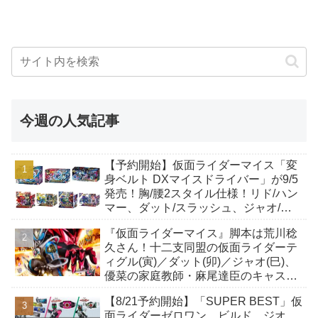
今週の人気記事
【予約開始】仮面ライダーマイス「変
身ベルト DXマイスドライバー」が9/5
発売！胸/腰2スタイル仕様！リド/ハン
マー、ダット/スラッシュ、ジャオ/バ
イト、ケイ/ショットボーンバックル
『仮面ライダーマイス』脚本は荒川稔
も！
久さん！十二支同盟の仮面ライダーテ
ィグル(寅)／ダット(卯)／ジャオ(巳)、
優菜の家庭教師・麻尾達臣のキャスト
が発表！トリガーのアキト金子隼也さ
【8/21予約開始】「SUPER BEST」仮
んも変身！
面ライダーゼロワン、ビルド、ジオ