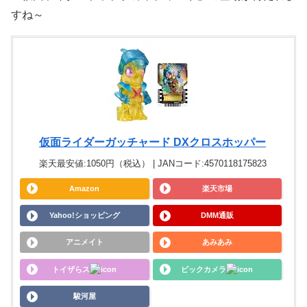
すね～
仮面ライダーガッチャード DXクロスホッパー
楽天最安値:1050円（税込） | JANコード:4570118175823
Amazon
楽天市場
Yahoo!ショッピング
DMM通販
アニメイト
あみあみ
トイザらス
ビックカメラ
駿河屋