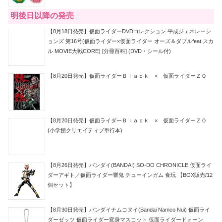
明後日以降の発売
【8月18日発売】仮面ライダーDVDコレクション 平成ジェネレーシ
ョンズ 第16号(仮面ライダー×仮面ライダー オーズ＆ダブルfeat.スカ
ル MOVIE大戦CORE) [分冊百科] (DVD・シール付)
【8月20日発売】仮面ライダーＢｌａｃｋ × 仮面ライダーＺＯ
【8月20日発売】仮面ライダーＢｌａｃｋ × 仮面ライダーＺＯ
(小学館クリエイティブ単行本)
【8月26日発売】バンダイ(BANDAI) SO-DO CHRONICLE 仮面ライ
ダーアギト／仮面ライダー響鬼 チューインガム 食玩 【BOX販売/12
個セット】
【8月30日発売】バンダイナムコヌイ(Bandai Namco Nui) 仮面ライ
ダーゼッツ 仮面ライダー変身マスコット 仮面ライダードォーン