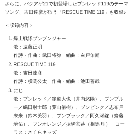
さらに、バクアゲ21で初登場したブンレッド119のテーマ
ソング、吉田達彦が歌う「RESCUE TIME 119」も収録♪
＜収録内容＞
爆上戦隊ブンブンジャー
歌：遠藤正明
作詩・作曲：武田将弥 編曲：白戸佑輔
RESCUE TIME 119
歌：吉田達彦
作詩：横関公太 作曲・編曲：池田善哉
にじ
歌：ブンレッド／範道大也（井内悠陽）、ブンブル
ー／鳴田射士郎（葉山侑樹）、ブンピンク／志布戸
未来（鈴木美羽）、ブンブラック／阿久瀬錠（齋藤
璃佑）、ブンオレンジ／振騎玄蕃（相馬 理） コー
ラス：さくらキッズ