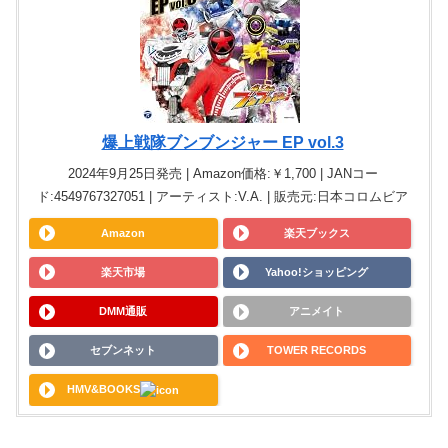
爆上戦隊ブンブンジャー EP vol.3
2024年9月25日発売 | Amazon価格:￥1,700 | JANコー
ド:4549767327051 | アーティスト:V.A. | 販売元:日本コロムビア
Amazon
楽天ブックス
楽天市場
Yahoo!ショッピング
DMM通販
アニメイト
セブンネット
TOWER RECORDS
HMV&BOOKS