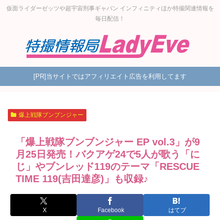
仮面ライダーゼッツや超宇宙刑事ギャバン インフィニティほか特撮関連情報を
毎日配信！
[PR]当サイトではアフィリエイト広告を利用してます
爆上戦隊ブンブンジャー
「爆上戦隊ブンブンジャー EP vol.3」が9
月25日発売！バクアゲ24で5人が歌う「に
じ」やブンレッド119のテーマ「RESCUE
TIME 119(吉田達彦)」も収録♪
X
Facebook
はてブ