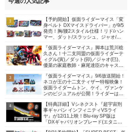
今週の人気記事
【予約開始】仮面ライダーマイス「変
身ベルト DXマイスドライバー」が9/5
発売！胸/腰2スタイル仕様！リド/ハン
マー、ダット/スラッシュ、ジャオ/バ
イト、ケイ/ショットボーンバックル
『仮面ライダーマイス』脚本は荒川稔
も！
久さん！十二支同盟の仮面ライダーテ
ィグル(寅)／ダット(卯)／ジャオ(巳)、
優菜の家庭教師・麻尾達臣のキャスト
が発表！トリガーのアキト金子隼也さ
『仮面ライダーマイス』9/6放送開始！
んも変身！
ネコが王の十二支ティザー特報映像！
仮面ライダームトン、ケイ、ヴァンケ
ンのビジュアルが公開！ライダーは子
丑寅卯辰巳午未申酉戌亥猫猫の14人⁉
【特典詳細】Vシネクスト『超宇宙刑
事ギャバン インフィニティVSライ
ヤ』が12/11上映！Blu-ray SP版は
「DXギャバリオンブレード(エタニテ
ィver.)」「ユカイダーエモルギー」ほ