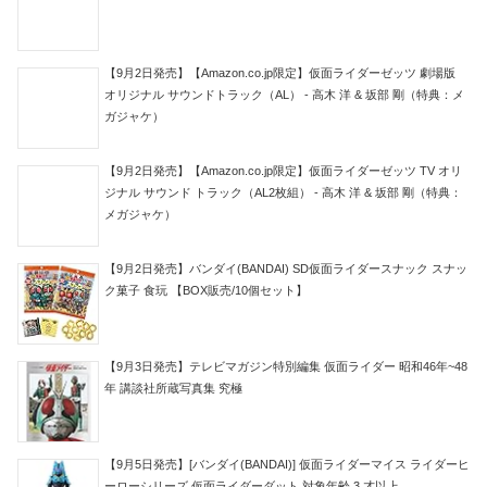
【9月2日発売】【Amazon.co.jp限定】仮面ライダーゼッツ 劇場版
オリジナル サウンドトラック（AL） - 高木 洋 & 坂部 剛（特典：メ
ガジャケ）
【9月2日発売】【Amazon.co.jp限定】仮面ライダーゼッツ TV オリ
ジナル サウンド トラック（AL2枚組） - 高木 洋 & 坂部 剛（特典：
メガジャケ）
【9月2日発売】バンダイ(BANDAI) SD仮面ライダースナック スナッ
ク菓子 食玩 【BOX販売/10個セット】
【9月3日発売】テレビマガジン特別編集 仮面ライダー 昭和46年~48
年 講談社所蔵写真集 究極
【9月5日発売】[バンダイ(BANDAI)] 仮面ライダーマイス ライダーヒ
ーローシリーズ 仮面ライダーダット 対象年齢 3 才以上