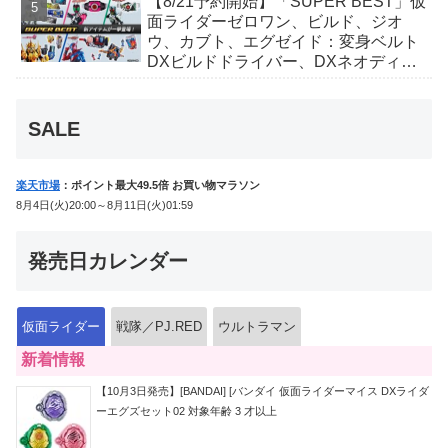
【8/21予約開始】「SUPER BEST」仮
か豪華特典付き！
面ライダーゼロワン、ビルド、ジオ
ウ、カブト、エグゼイド：変身ベルト
DXビルドドライバー、DXネオディケ
イドライバー、DXホッパーゼクターほ
か12点！
SALE
楽天市場
：ポイント最大49.5倍 お買い物マラソン
8月4日(火)20:00～8月11日(火)01:59
発売日カレンダー
仮面ライダー
戦隊／PJ.RED
ウルトラマン
新着情報
【10月3日発売】[BANDAI] [バンダイ 仮面ライダーマイス DXライダ
ーエグズセット02 対象年齢 3 才以上