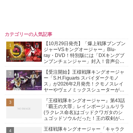
カテゴリーの人気記事
【10月29日発売】「爆上戦隊ブンブン
ジャーVSキングオージャー」Blu-
ray・DVD！特別版には「DXキングブ
ンブンチェンジャー」封入！音声公
開！
【受注開始】王様戦隊キングオージャ
ー「S.H.Figuarts スパイダークモノ
ス」が2026年2月発売！クモノスレイ
ヤーやヴェノミックスシューターが付
属！
『王様戦隊キングオージャー』第43話
「覇王の大罪」レインボージュルリラ
(ラクレス命名)はゴッドクワガタのシ
ュゴッドソウルだった！王の双剣が一
人ボシマール！ダグデド●から復
王様戦隊キングオージャー「キャラク
活…！