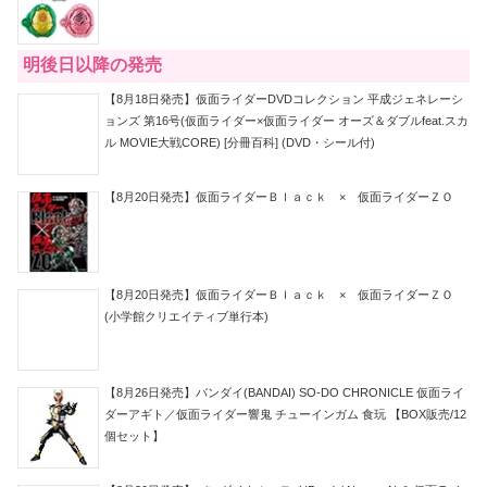
明後日以降の発売
【8月18日発売】仮面ライダーDVDコレクション 平成ジェネレーシ
ョンズ 第16号(仮面ライダー×仮面ライダー オーズ＆ダブルfeat.スカ
ル MOVIE大戦CORE) [分冊百科] (DVD・シール付)
【8月20日発売】仮面ライダーＢｌａｃｋ × 仮面ライダーＺＯ
【8月20日発売】仮面ライダーＢｌａｃｋ × 仮面ライダーＺＯ
(小学館クリエイティブ単行本)
【8月26日発売】バンダイ(BANDAI) SO-DO CHRONICLE 仮面ライ
ダーアギト／仮面ライダー響鬼 チューインガム 食玩 【BOX販売/12
個セット】