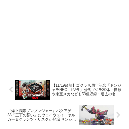
【11/19締切】ゴジラ70周年記念「ドンジ
ャラNEO ゴジラ」歴代ゴジラ30体＋怪獣
や東宝メカなども53種収録！過去の名シ
ーン集の両面仕様！パイと並べてインテ
リアにも！
『爆上戦隊ブンブンジャー』バクアゲ
38「三下の誓い」にウェイウェイ・ヤル
カー＆グランツ・リスクが登場 サンシー
ターは解散⁉スピードル？エンジンオーと
合体⁉