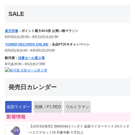
か12点！
SALE
楽天市場
：ポイント最大49.5倍 お買い物マラソン
8月4日(火)20:00～8月11日(火)01:59
TOWER RECORDS ONLINE
：全品PT20％キャンペーン
8月6日(木)0:00～8月9日(日)23:59
駿河屋：
決算セール第２弾
8/7(金)8:00～8/12(水)7:599
発売日カレンダー
仮面ライダー
戦隊／PJ.RED
ウルトラマン
新着情報
【10月3日発売】[BANDAI] [バンダイ 仮面ライダーマイス DXライダ
ーエグズセット02 対象年齢 3 才以上