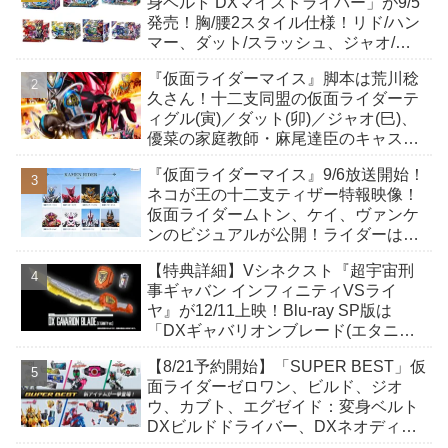
身ベルト DXマイスドライバー」が9/5
発売！胸/腰2スタイル仕様！リド/ハン
マー、ダット/スラッシュ、ジャオ/バ
イト、ケイ/ショットボーンバックル
『仮面ライダーマイス』脚本は荒川稔
も！
久さん！十二支同盟の仮面ライダーテ
ィグル(寅)／ダット(卯)／ジャオ(巳)、
優菜の家庭教師・麻尾達臣のキャスト
が発表！トリガーのアキト金子隼也さ
『仮面ライダーマイス』9/6放送開始！
んも変身！
ネコが王の十二支ティザー特報映像！
仮面ライダームトン、ケイ、ヴァンケ
ンのビジュアルが公開！ライダーは子
丑寅卯辰巳午未申酉戌亥猫猫の14人⁉
【特典詳細】Vシネクスト『超宇宙刑
事ギャバン インフィニティVSライ
ヤ』が12/11上映！Blu-ray SP版は
「DXギャバリオンブレード(エタニテ
ィver.)」「ユカイダーエモルギー」ほ
【8/21予約開始】「SUPER BEST」仮
か豪華特典付き！
面ライダーゼロワン、ビルド、ジオ
ウ、カブト、エグゼイド：変身ベルト
DXビルドドライバー、DXネオディケ
イドライバー、DXホッパーゼクターほ