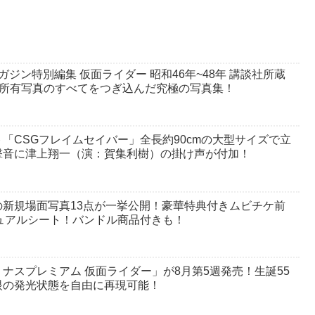
ジン特別編集 仮面ライダー 昭和46年~48年 講談社所蔵
談社所有写真のすべてをつぎ込んだ究極の写真集！
「CSGフレイムセイバー」全長約90cmの大型サイズで立
撃音に津上翔一（演：賀集利樹）の掛け声が付加！
新規場面写真13点が一挙公開！豪華特典付きムビチケ前
ジュアルシート！バンドル商品付きも！
ナスプレミアム 仮面ライダー」が8月第5週発売！生誕55
眼の発光状態を自由に再現可能！