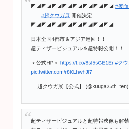
◤◢◤◢◤◢◤◢◤◢◤◢◤◢◤◢
#仮
#超クウガ展
開催決定
◤◢◤◢◤◢◤◢◤◢◤◢◤◢◤◢
日本全国4都市＆アジア巡回！！
超ティザービジュアル＆超特報公開！！
＜公式HP＞
https://t.co/8sI5sGE1Er
#クウ
pic.twitter.com/r8KLhwhJl7
— 超クウガ展【公式】 (@kuuga25th_ten
超ティザービジュアルと超特報映像も解