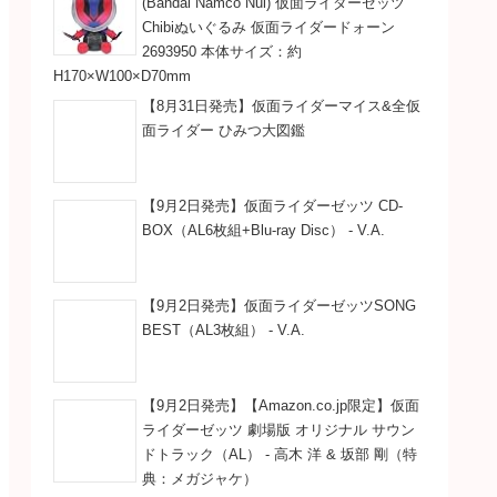
(Bandai Namco Nui) 仮面ライダーゼッツ
Chibiぬいぐるみ 仮面ライダードォーン
2693950 本体サイズ：約
H170×W100×D70mm
【8月31日発売】仮面ライダーマイス&全仮
面ライダー ひみつ大図鑑
【9月2日発売】仮面ライダーゼッツ CD-
BOX（AL6枚組+Blu-ray Disc） - V.A.
【9月2日発売】仮面ライダーゼッツSONG
BEST（AL3枚組） - V.A.
【9月2日発売】【Amazon.co.jp限定】仮面
ライダーゼッツ 劇場版 オリジナル サウン
ドトラック（AL） - 高木 洋 & 坂部 剛（特
典：メガジャケ）