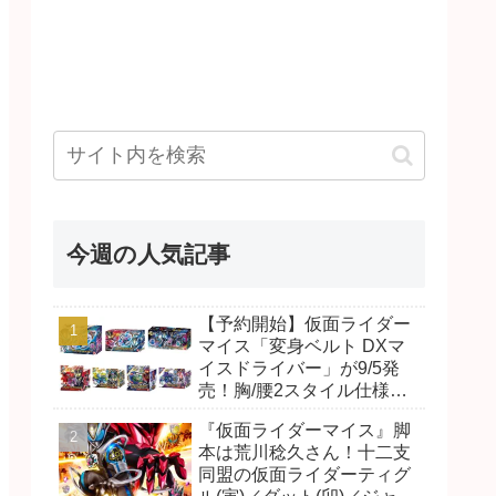
今週の人気記事
【予約開始】仮面ライダー
マイス「変身ベルト DXマ
イスドライバー」が9/5発
売！胸/腰2スタイル仕様！
リド/ハンマー、ダット/スラ
『仮面ライダーマイス』脚
ッシュ、ジャオ/バイト、ケ
本は荒川稔久さん！十二支
イ/ショットボーンバックル
同盟の仮面ライダーティグ
も！