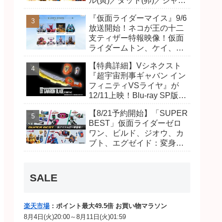
ル(寅)／ダット(卯)／ジャオ
(巳)、優菜の家庭教師・麻
『仮面ライダーマイス』9/6
尾達臣のキャストが発表！
放送開始！ネコが王の十二
トリガーのアキト金子隼也
支ティザー特報映像！仮面
さんも変身！
ライダームトン、ケイ、ヴ
ァンケンのビジュアルが公
【特典詳細】Vシネクスト
開！ライダーは子丑寅卯辰
『超宇宙刑事ギャバン イン
巳午未申酉戌亥猫猫の14
フィニティVSライヤ』が
人⁉
12/11上映！Blu-ray SP版は
「DXギャバリオンブレード
【8/21予約開始】「SUPER
(エタニティver.)」「ユカイ
BEST」仮面ライダーゼロ
ダーエモルギー」ほか豪華
ワン、ビルド、ジオウ、カ
特典付き！
ブト、エグゼイド：変身ベ
ルト DXビルドドライバ
ー、DXネオディケイドライ
バー、DXホッパーゼクター
SALE
ほか12点！
楽天市場
：ポイント最大49.5倍 お買い物マラソン
8月4日(火)20:00～8月11日(火)01:59