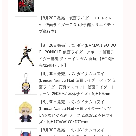
【8月20日発売】仮面ライダーＢｌａｃｋ
× 仮面ライダーＺＯ (小学館クリエイティ
ブ単行本)
【8月26日発売】バンダイ(BANDAI) SO-DO
CHRONICLE 仮面ライダーアギト／仮面ラ
イダー響鬼 チューインガム 食玩 【BOX販
売/12個セット】
【8月30日発売】バンダイナムコヌイ
(Bandai Namco Nui) 仮面ライダーゼッツ 仮
面ライダー変身マスコット 仮面ライダード
ォーン 2693957 本体サイズ：約H105mm
【8月30日発売】バンダイナムコヌイ
(Bandai Namco Nui) 仮面ライダーゼッツ
Chibiぬいぐるみ ジーク 2693952 本体サイ
ズ：約H170×W100×D70mm
【8月30日発売】バンダイナムコヌイ