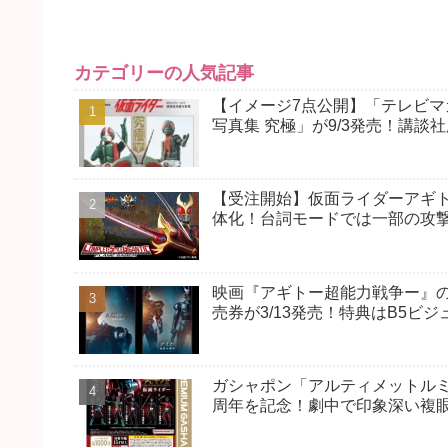
カテゴリーの人気記事
【イメージ7点公開】「テレビマガ
写真集 究極」が9/3発売！講
【受注開始】仮面ライダーアギト
体化！台詞モードでは一部の攻
映画『アギトー超能力戦争ー』の
売券が3/13発売！特典はB5ビ
ガシャポン「アルティメットルミ
周年を記念！劇中で印象深い複