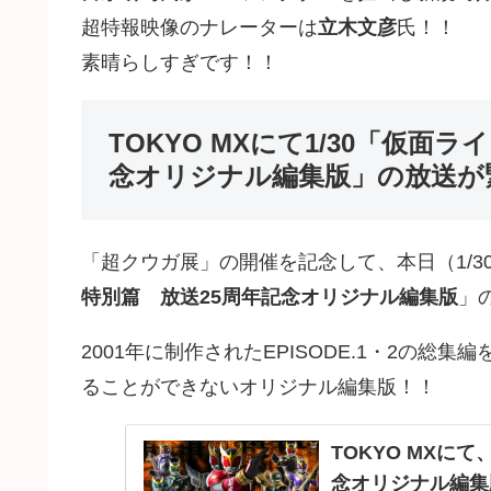
超特報映像のナレーターは
立木文彦
氏！！
素晴らしすぎです！！
TOKYO MXにて1/30「仮面
念オリジナル編集版」の放送が
「超クウガ展」の開催を記念して、本日（1/30）
特別篇 放送25周年記念オリジナル編集版
」
2001年に制作されたEPISODE.1・2の
ることができないオリジナル編集版！！
TOKYO MXに
念オリジナル編集