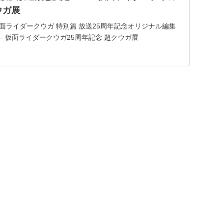
ウガ展
「仮面ライダークウガ 特別篇 放送25周年記念オリジナル編集
– 仮面ライダークウガ25周年記念 超クウガ展