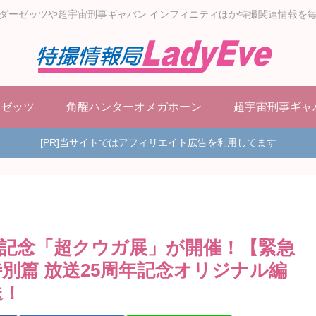
ダーゼッツや超宇宙刑事ギャバン インフィニティほか特撮関連情報を
ーゼッツ
角醒ハンターオメガホーン
超宇宙刑事ギャ
[PR]当サイトではアフィリエイト広告を利用してます
年記念「超クウガ展」が開催！【緊急
別篇 放送25周年記念オリジナル編
送！