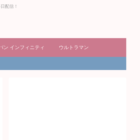
毎日配信！
バン インフィニティ
ウルトラマン