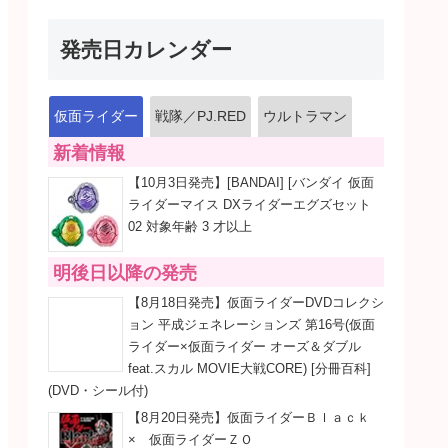
発売日カレンダー
仮面ライダー
戦隊／PJ.RED
ウルトラマン
新着情報
【10月3日発売】[BANDAI] [バンダイ 仮面
ライダーマイス DXライダーエグズセット
02 対象年齢 3 才以上
明後日以降の発売
【8月18日発売】仮面ライダーDVDコレクシ
ョン 平成ジェネレーションズ 第16号(仮面
ライダー×仮面ライダー オーズ＆ダブル
feat.スカル MOVIE大戦CORE) [分冊百科]
(DVD・シール付)
【8月20日発売】仮面ライダーＢｌａｃｋ
× 仮面ライダーＺＯ