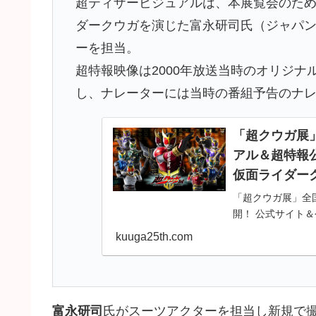
超ティザービジュアルは、本展覧会のた
ダークウガを演じた富永研司氏（ジャパ
ーを担当。
超特報映像は2000年放送当時のオリジ
し、ナレーターには当時の番組予告のナ
「超クウガ展
アル＆超特報公
仮面ライダーク
「超クウガ展」全
開！ 公式サイト＆
超クウガ展
kuuga25th.com
富永研司
氏がスーツアクターを担当し新規で