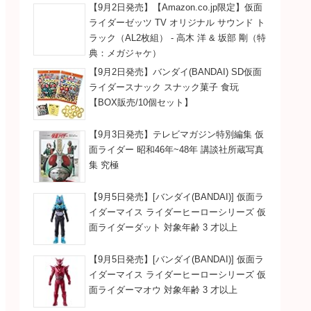
【9月2日発売】【Amazon.co.jp限定】仮面
ライダーゼッツ TV オリジナル サウンド ト
ラック（AL2枚組） - 高木 洋 & 坂部 剛（特
典：メガジャケ）
【9月2日発売】バンダイ(BANDAI) SD仮面
ライダースナック スナック菓子 食玩
【BOX販売/10個セット】
【9月3日発売】テレビマガジン特別編集 仮
面ライダー 昭和46年~48年 講談社所蔵写真
集 究極
【9月5日発売】[バンダイ(BANDAI)] 仮面ラ
イダーマイス ライダーヒーローシリーズ 仮
面ライダーダット 対象年齢 3 才以上
【9月5日発売】[バンダイ(BANDAI)] 仮面ラ
イダーマイス ライダーヒーローシリーズ 仮
面ライダーマオウ 対象年齢 3 才以上