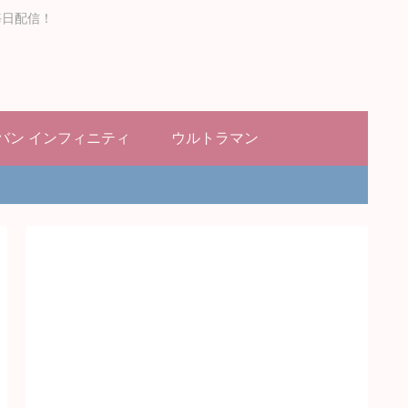
毎日配信！
バン インフィニティ
ウルトラマン