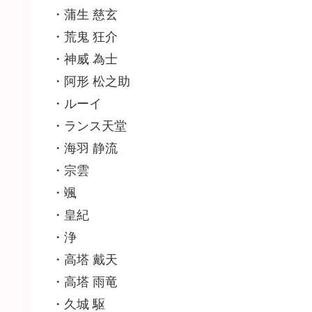
・蒲生 慈玄
・荒鬼 狂介
・神威 為士
・阿形 松之助
・ルーイ
・ランス天堂
・海羽 静流
・宗雲
・颯
・皇紀
・浄
・高塔 戴天
・高塔 雨竜
・久城 駆