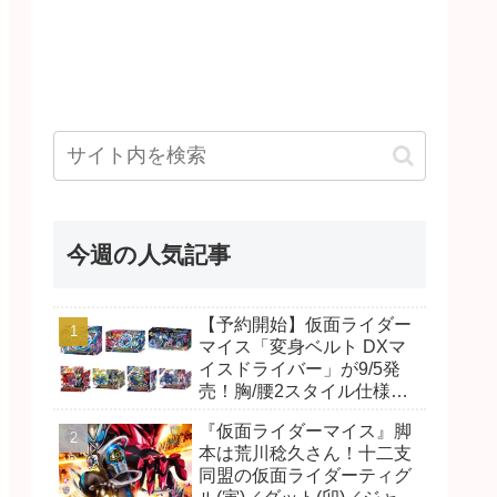
今週の人気記事
【予約開始】仮面ライダー
マイス「変身ベルト DXマ
イスドライバー」が9/5発
売！胸/腰2スタイル仕様！
リド/ハンマー、ダット/スラ
『仮面ライダーマイス』脚
ッシュ、ジャオ/バイト、ケ
本は荒川稔久さん！十二支
イ/ショットボーンバックル
同盟の仮面ライダーティグ
も！