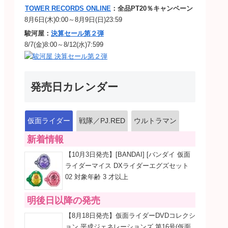
TOWER RECORDS ONLINE
：全品PT20％キャンペーン
8月6日(木)0:00～8月9日(日)23:59
駿河屋：
決算セール第２弾
8/7(金)8:00～8/12(水)7:599
発売日カレンダー
仮面ライダー
戦隊／PJ.RED
ウルトラマン
新着情報
【10月3日発売】[BANDAI] [バンダイ 仮面
ライダーマイス DXライダーエグズセット
02 対象年齢 3 才以上
明後日以降の発売
【8月18日発売】仮面ライダーDVDコレクシ
ョン 平成ジェネレーションズ 第16号(仮面