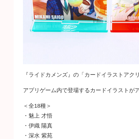
『ライドカメンズ』の「カードイラストアクリル
アプリゲーム内で登場するカードイラストが
＜全18種＞
・魅上 才悟
・伊織 陽真
・深水 紫苑