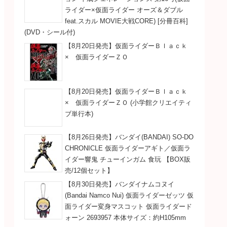
ライダー×仮面ライダー オーズ＆ダブル
feat.スカル MOVIE大戦CORE) [分冊百科]
(DVD・シール付)
【8月20日発売】仮面ライダーＢｌａｃｋ
× 仮面ライダーＺＯ
【8月20日発売】仮面ライダーＢｌａｃｋ
× 仮面ライダーＺＯ (小学館クリエイティ
ブ単行本)
【8月26日発売】バンダイ(BANDAI) SO-DO
CHRONICLE 仮面ライダーアギト／仮面ラ
イダー響鬼 チューインガム 食玩 【BOX販
売/12個セット】
【8月30日発売】バンダイナムコヌイ
(Bandai Namco Nui) 仮面ライダーゼッツ 仮
面ライダー変身マスコット 仮面ライダード
ォーン 2693957 本体サイズ：約H105mm