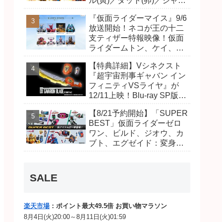
ル(寅)／ダット(卯)／ジャオ
(巳)、優菜の家庭教師・麻
『仮面ライダーマイス』9/6
尾達臣のキャストが発表！
放送開始！ネコが王の十二
トリガーのアキト金子隼也
支ティザー特報映像！仮面
さんも変身！
ライダームトン、ケイ、ヴ
ァンケンのビジュアルが公
【特典詳細】Vシネクスト
開！ライダーは子丑寅卯辰
『超宇宙刑事ギャバン イン
巳午未申酉戌亥猫猫の14
フィニティVSライヤ』が
人⁉
12/11上映！Blu-ray SP版は
「DXギャバリオンブレード
【8/21予約開始】「SUPER
(エタニティver.)」「ユカイ
BEST」仮面ライダーゼロ
ダーエモルギー」ほか豪華
ワン、ビルド、ジオウ、カ
特典付き！
ブト、エグゼイド：変身ベ
ルト DXビルドドライバ
ー、DXネオディケイドライ
バー、DXホッパーゼクター
SALE
ほか12点！
楽天市場
：ポイント最大49.5倍 お買い物マラソン
8月4日(火)20:00～8月11日(火)01:59