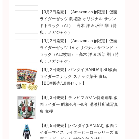
【9月2日発売】【Amazon.co.jp限定】仮面
ライダーゼッツ 劇場版 オリジナル サウン
ドトラック（AL） - 高木 洋 & 坂部 剛（特
典：メガジャケ）
【9月2日発売】【Amazon.co.jp限定】仮面
ライダーゼッツ TV オリジナル サウンド ト
ラック（AL2枚組） - 高木 洋 & 坂部 剛（特
典：メガジャケ）
【9月2日発売】バンダイ(BANDAI) SD仮面
ライダースナック スナック菓子 食玩
【BOX販売/10個セット】
【9月3日発売】テレビマガジン特別編集 仮
面ライダー 昭和46年~48年 講談社所蔵写真
集 究極
【9月5日発売】[バンダイ(BANDAI)] 仮面ラ
イダーマイス ライダーヒーローシリーズ 仮