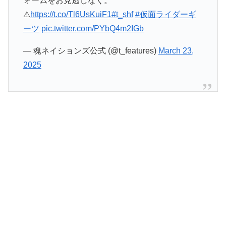
ォームをお見逃しなく。
⚠
https://t.co/Tl6UsKuiF1
#t_shf
#仮面ライダーギ
ーツ
pic.twitter.com/PYbQ4m2IGb
— 魂ネイションズ公式 (@t_features)
March 23,
2025