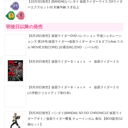
【10月3日発売】[BANDAI] [バンダイ 仮面ライダーマイス DXライダ
ーエグズセット02 対象年齢 3 才以上
明後日以降の発売
【8月18日発売】仮面ライダーDVDコレクション 平成ジェネレーシ
ョンズ 第16号(仮面ライダー×仮面ライダー オーズ＆ダブルfeat.スカ
ル MOVIE大戦CORE) [分冊百科] (DVD・シール付)
【8月20日発売】仮面ライダーＢｌａｃｋ × 仮面ライダーＺＯ
【8月20日発売】仮面ライダーＢｌａｃｋ × 仮面ライダーＺＯ
(小学館クリエイティブ単行本)
【8月26日発売】バンダイ(BANDAI) SO-DO CHRONICLE 仮面ライ
ダーアギト／仮面ライダー響鬼 チューインガム 食玩 【BOX販売/12
個セット】