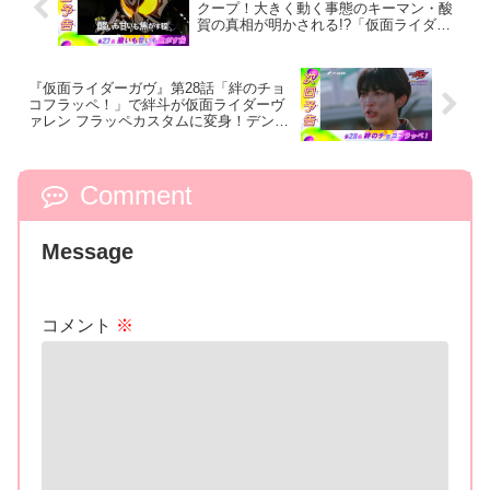
クープ！大きく動く事態のキーマン・酸
賀の真相が明かされる!?「仮面ライダー
ベイク」に変身!?絆斗の涙の意味は？
『仮面ライダーガヴ』第28話「絆のチョ
コフラッペ！」で絆斗が仮面ライダーヴ
ァレン フラッペカスタムに変身！デンテ
版ヴラスタムギア＆フラッぺいずゴチゾ
ウでパワーアップ!?
Comment
Message
コメント
※