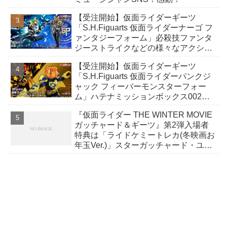
【受注開始】仮面ライダーギーツ
「S.H.Figuarts 仮面ライダーナーゴ フ
ァンタジーフォーム」必殺技ファンタ
ジーストライクなどの様々なアクショ
ンポーズを楽しめる！
【受注開始】仮面ライダーギーツ
「S.H.Figuarts 仮面ライダーパンクジ
ャック フィーバーモンスターフォー
ム」ハテナミッションボックス002が
付属！
『仮面ライダー THE WINTER MOVIE
ガッチャード＆ギーツ』第2弾入場者
特典は「ライドケミートレカ(冬映画お
年玉Ver.)」スターガッチャード・ユニ
コン・ギーツキラー(竹谷隆之さんのイ
ラスト)！