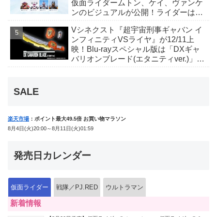
仮面ライダームトン、ケイ、ヴァンケ
ンのビジュアルが公開！ライダーは子
丑寅卯辰巳午未申酉戌亥猫猫の14人⁉
Vシネクスト『超宇宙刑事ギャバン イ
ンフィニティVSライヤ』が12/11上
映！Blu-rayスペシャル版は「DXギャ
バリオンブレード(エタニティver.)」
「ユカイダーエモルギー」ほか豪華特
典付！
SALE
楽天市場
：ポイント最大49.5倍 お買い物マラソン
8月4日(火)20:00～8月11日(火)01:59
発売日カレンダー
仮面ライダー
戦隊／PJ.RED
ウルトラマン
新着情報