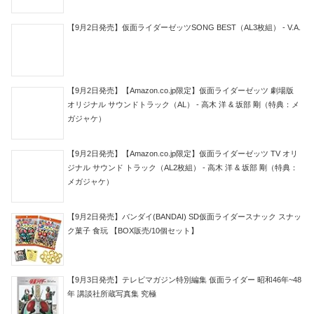
【9月2日発売】仮面ライダーゼッツSONG BEST（AL3枚組） - V.A.
【9月2日発売】【Amazon.co.jp限定】仮面ライダーゼッツ 劇場版
オリジナル サウンドトラック（AL） - 高木 洋 & 坂部 剛（特典：メ
ガジャケ）
【9月2日発売】【Amazon.co.jp限定】仮面ライダーゼッツ TV オリ
ジナル サウンド トラック（AL2枚組） - 高木 洋 & 坂部 剛（特典：
メガジャケ）
【9月2日発売】バンダイ(BANDAI) SD仮面ライダースナック スナッ
ク菓子 食玩 【BOX販売/10個セット】
【9月3日発売】テレビマガジン特別編集 仮面ライダー 昭和46年~48
年 講談社所蔵写真集 究極