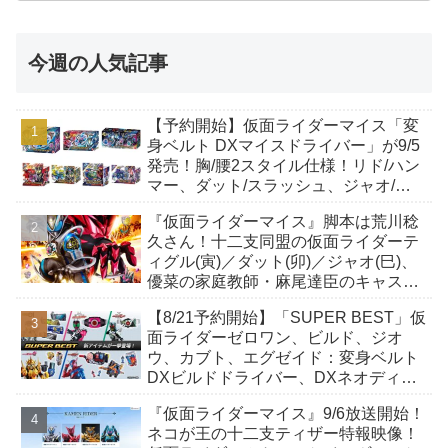
今週の人気記事
【予約開始】仮面ライダーマイス「変
身ベルト DXマイスドライバー」が9/5
発売！胸/腰2スタイル仕様！リド/ハン
マー、ダット/スラッシュ、ジャオ/バ
イト、ケイ/ショットボーンバックル
『仮面ライダーマイス』脚本は荒川稔
も！
久さん！十二支同盟の仮面ライダーテ
ィグル(寅)／ダット(卯)／ジャオ(巳)、
優菜の家庭教師・麻尾達臣のキャスト
が発表！トリガーのアキト金子隼也さ
【8/21予約開始】「SUPER BEST」仮
んも変身！
面ライダーゼロワン、ビルド、ジオ
ウ、カブト、エグゼイド：変身ベルト
DXビルドドライバー、DXネオディケ
イドライバー、DXホッパーゼクターほ
『仮面ライダーマイス』9/6放送開始！
か12点！
ネコが王の十二支ティザー特報映像！