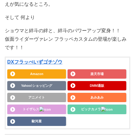
えが気になるところ。
そして 何より
ショウマと絆斗の絆と、絆斗のパワーアップ変身！！
仮面ライダーヴァレン フラッペカスタムの登場が楽しみ
です！！
DXフラッぺいずゴチゾウ
Amazon
楽天市場
Yahoo!ショッピング
DMM通販
アニメイト
あみあみ
トイザらス
ビックカメラ
駿河屋