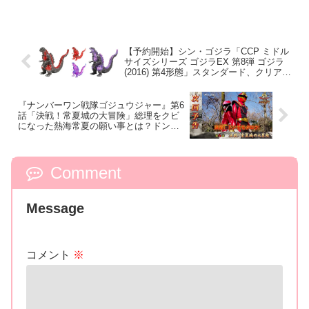
【予約開始】シン・ゴジラ「CCP ミドル
サイズシリーズ ゴジラEX 第8弾 ゴジラ
(2016) 第4形態」スタンダード、クリアレ
ッド、放射熱線 スタンダード、放射熱線
クリアパープルの4Ver.で9月発売！
『ナンバーワン戦隊ゴジュウジャー』第6
話「決戦！常夏城の大冒険」総理をクビ
になった熱海常夏の願い事とは？ドンモ
モタロウと決着！試練は鬼ごっこ・ドッ
ジボール・本気のおままごと…ｗ
Comment
Message
コメント
※