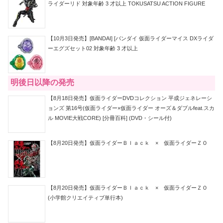
ライダーリド 対象年齢 3 才以上 TOKUSATSU ACTION FIGURE
【10月3日発売】[BANDAI] [バンダイ 仮面ライダーマイス DXライダ
ーエグズセット02 対象年齢 3 才以上
明後日以降の発売
【8月18日発売】仮面ライダーDVDコレクション 平成ジェネレーシ
ョンズ 第16号(仮面ライダー×仮面ライダー オーズ＆ダブルfeat.スカ
ル MOVIE大戦CORE) [分冊百科] (DVD・シール付)
【8月20日発売】仮面ライダーＢｌａｃｋ × 仮面ライダーＺＯ
【8月20日発売】仮面ライダーＢｌａｃｋ × 仮面ライダーＺＯ
(小学館クリエイティブ単行本)