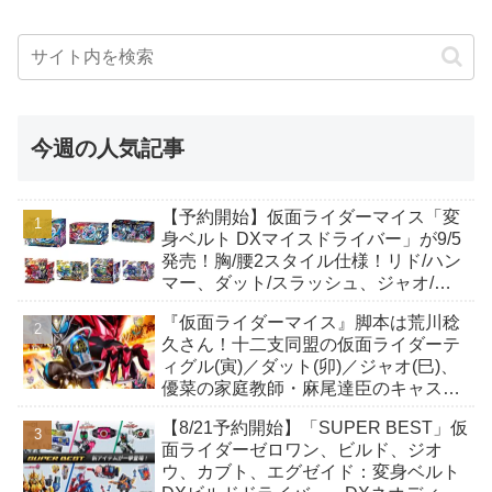
今週の人気記事
【予約開始】仮面ライダーマイス「変
身ベルト DXマイスドライバー」が9/5
発売！胸/腰2スタイル仕様！リド/ハン
マー、ダット/スラッシュ、ジャオ/バ
イト、ケイ/ショットボーンバックル
『仮面ライダーマイス』脚本は荒川稔
も！
久さん！十二支同盟の仮面ライダーテ
ィグル(寅)／ダット(卯)／ジャオ(巳)、
優菜の家庭教師・麻尾達臣のキャスト
が発表！トリガーのアキト金子隼也さ
【8/21予約開始】「SUPER BEST」仮
んも変身！
面ライダーゼロワン、ビルド、ジオ
ウ、カブト、エグゼイド：変身ベルト