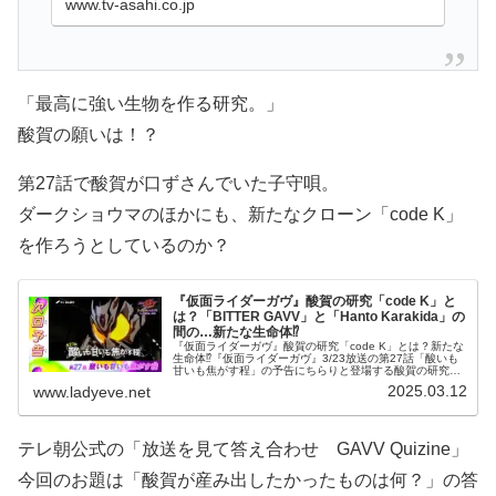
www.tv-asahi.co.jp
の力で変身するライダーが誕生！
「最高に強い生物を作る研究。」
酸賀の願いは！？
第27話で酸賀が口ずさんでいた子守唄。
ダークショウマのほかにも、新たなクローン「code K」
を作ろうとしているのか？
『仮面ライダーガヴ』酸賀の研究「code K」と
は？「BITTER GAVV」と「Hanto Karakida」の
間の…新たな生命体⁉
『仮面ライダーガヴ』酸賀の研究「code K」とは？新たな
生命体⁉『仮面ライダーガヴ』3/23放送の第27話「酸いも
甘いも焦がす程」の予告にちらりと登場する酸賀の研究！
「code BITTER GAVV」と「code Hanto Karak
2025.03.12
www.ladyeve.net
テレ朝公式の「放送を見て答え合わせ GAVV Quizine」
今回のお題は「酸賀が産み出したかったものは何？」の答