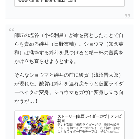
www.kamen-rider-official.com
師匠の塩谷（小松利昌）が命を落としたことで自
らを責める絆斗（日野友輔）。ショウマ（知念英
和）は憔悴する絆斗を見つけると精一杯の言葉を
かけ立ち直らせようとする。
そんなショウマと絆斗の前に酸賀（浅沼晋太郎）
が現れた。酸賀は絆斗を連れ戻そうと仮面ライダ
ーベイクに変身。ショウマもガヴに変身し立ち向
かうが…！
ストーリー|仮面ライダーガヴ｜テレビ
朝日
テレビ朝日「仮面ライダーガヴ」番組公式サ
イト。令和ライダー第6作は…史上初!!《おか
し》なライダー!?モチーフは、子どもたちが
大好きな《お菓子》。半世紀以上にわたる仮
面ライダーの歩みの中で、初めて《お菓子》