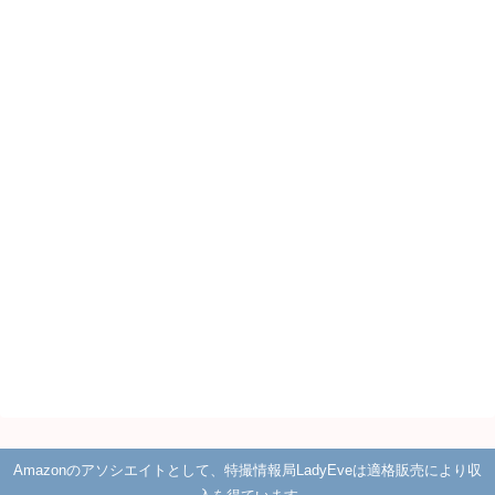
Amazonのアソシエイトとして、特撮情報局LadyEveは適格販売により収