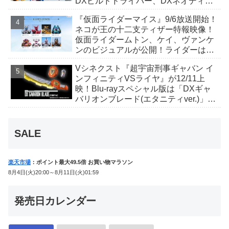
DXビルドドライバー、DXネオディケ
イドライバー、DXホッパーゼクターほ
『仮面ライダーマイス』9/6放送開始！
か12点！
ネコが王の十二支ティザー特報映像！
仮面ライダームトン、ケイ、ヴァンケ
ンのビジュアルが公開！ライダーは子
丑寅卯辰巳午未申酉戌亥猫猫の14人⁉
Vシネクスト『超宇宙刑事ギャバン イ
ンフィニティVSライヤ』が12/11上
映！Blu-rayスペシャル版は「DXギャ
バリオンブレード(エタニティver.)」
「ユカイダーエモルギー」ほか豪華特
典付！
SALE
楽天市場
：ポイント最大49.5倍 お買い物マラソン
8月4日(火)20:00～8月11日(火)01:59
発売日カレンダー