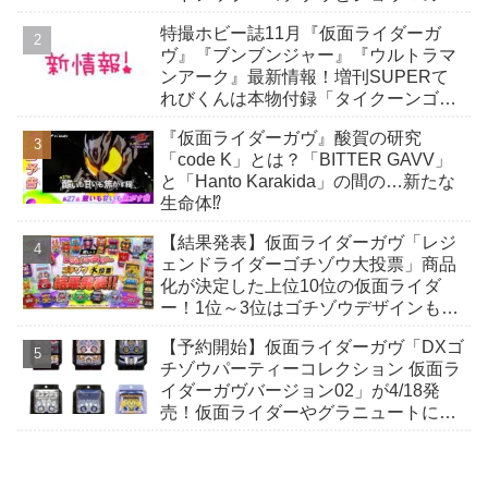
イス、追加の劇中効果音も収録！
特撮ホビー誌11月『仮面ライダーガ
ヴ』『ブンブンジャー』『ウルトラマ
ンアーク』最新情報！増刊SUPERて
れびくんは本物付録「タイクーンゴチ
ゾウ」付き！
『仮面ライダーガヴ』酸賀の研究
「code K」とは？「BITTER GAVV」
と「Hanto Karakida」の間の…新たな
生命体⁉
【結果発表】仮面ライダーガヴ「レジ
ェンドライダーゴチゾウ大投票」商品
化が決定した上位10位の仮面ライダ
ー！1位～3位はゴチゾウデザインも先
行公開！
【予約開始】仮面ライダーガヴ「DXゴ
チゾウパーティーコレクション 仮面ラ
イダーガヴバージョン02」が4/18発
売！仮面ライダーやグラニュートに扮
したゴチゾウ合計12種のアソート！