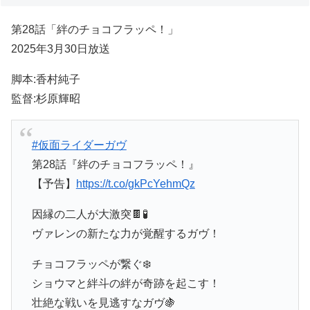
第28話「絆のチョコフラッペ！」
2025年3月30日放送
脚本:香村純子
監督:杉原輝昭
#仮面ライダーガヴ
第28話『絆のチョコフラッペ！』
【予告】
https://t.co/gkPcYehmQz
因縁の二人が大激突🍫🧪
ヴァレンの新たな力が覚醒するガヴ！
チョコフラッペが繋ぐ❄️
ショウマと絆斗の絆が奇跡を起こす！
壮絶な戦いを見逃すなガヴ🍇