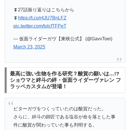
⏬27話振り返りはこちらから
⏬
https://t.co/r4JU7BnLFZ
pic.twitter.com/IolcfTFPeT
— 仮面ライダーガヴ【東映公式】 (@GavvToei)
March 23, 2025
最高に強い生物を作る研究？酸賀の願いは…!?
ショウマと絆斗の絆・仮面ライダーヴァレン フ
ラッペカスタムが登場！
ビターガヴをつくっていたのは酸賀だった。
さらに、絆斗の師匠である塩谷が命を落とした事
件に酸賀が関わっていた事も判明する。