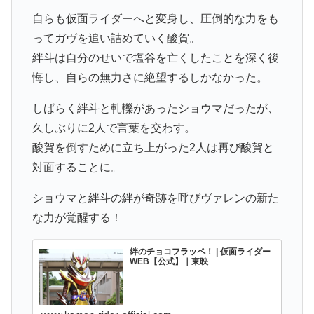
自らも仮面ライダーへと変身し、圧倒的な力をも
ってガヴを追い詰めていく酸賀。
絆斗は自分のせいで塩谷を亡くしたことを深く後
悔し、自らの無力さに絶望するしかなかった。
しばらく絆斗と軋轢があったショウマだったが、
久しぶりに2人で言葉を交わす。
酸賀を倒すために立ち上がった2人は再び酸賀と
対面することに。
ショウマと絆斗の絆が奇跡を呼びヴァレンの新た
な力が覚醒する！
絆のチョコフラッペ！ | 仮面ライダー
WEB【公式】｜東映