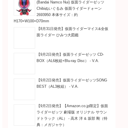
(Bandai Namco Nui) 仮面ライダーゼッツ
Chibiぬいぐるみ 仮面ライダードォーン
2693950 本体サイズ：約
H170×W100×D70mm
【8月31日発売】仮面ライダーマイス&全仮
面ライダー ひみつ大図鑑
【9月2日発売】仮面ライダーゼッツ CD-
BOX（AL6枚組+Blu-ray Disc） - V.A.
【9月2日発売】仮面ライダーゼッツSONG
BEST（AL3枚組） - V.A.
【9月2日発売】【Amazon.co.jp限定】仮面
ライダーゼッツ 劇場版 オリジナル サウン
ドトラック（AL） - 高木 洋 & 坂部 剛（特
典：メガジャケ）