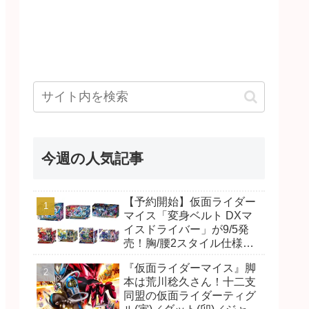
今週の人気記事
【予約開始】仮面ライダー
マイス「変身ベルト DXマ
イスドライバー」が9/5発
売！胸/腰2スタイル仕様！
リド/ハンマー、ダット/スラ
『仮面ライダーマイス』脚
ッシュ、ジャオ/バイト、ケ
本は荒川稔久さん！十二支
イ/ショットボーンバックル
同盟の仮面ライダーティグ
も！