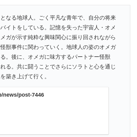
ィとなる地球人。ごく平凡な青年で、自分の将来
ルバイトをしている。記憶を失った宇宙人・オメ
オメガが示す純粋な興味関心に振り回されながら
、怪獣事件に関わっていく。地球人の姿のオメガ
ある。後に、オメガに味方するパートナー怪獣
入れる。共に闘うことでさらにソラトと心を通じ
係を築き上げて行く。
jp/news/post-7446