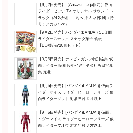
【9月2日発売】【Amazon.co.jp限定】仮面
ライダーゼッツ TV オリジナル サウンド ト
ラック（AL2枚組） - 高木 洋 & 坂部 剛（特
典：メガジャケ）
【9月2日発売】バンダイ(BANDAI) SD仮面
ライダースナック スナック菓子 食玩
【BOX販売/10個セット】
【9月3日発売】テレビマガジン特別編集 仮
面ライダー 昭和46年~48年 講談社所蔵写真
集 究極
【9月5日発売】[バンダイ(BANDAI)] 仮面ラ
イダーマイス ライダーヒーローシリーズ 仮
面ライダーダット 対象年齢 3 才以上
【9月5日発売】[バンダイ(BANDAI)] 仮面ラ
イダーマイス ライダーヒーローシリーズ 仮
面ライダーマオウ 対象年齢 3 才以上