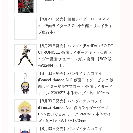
【8月20日発売】仮面ライダーＢｌａｃｋ
× 仮面ライダーＺＯ (小学館クリエイティ
ブ単行本)
【8月26日発売】バンダイ(BANDAI) SO-DO
CHRONICLE 仮面ライダーアギト／仮面ラ
イダー響鬼 チューインガム 食玩 【BOX販
売/12個セット】
【8月30日発売】バンダイナムコヌイ
(Bandai Namco Nui) 仮面ライダーゼッツ 仮
面ライダー変身マスコット 仮面ライダード
ォーン 2693957 本体サイズ：約H105mm
【8月30日発売】バンダイナムコヌイ
(Bandai Namco Nui) 仮面ライダーゼッツ
Chibiぬいぐるみ ジーク 2693952 本体サイ
ズ：約H170×W100×D70mm
【8月30日発売】バンダイナムコヌイ