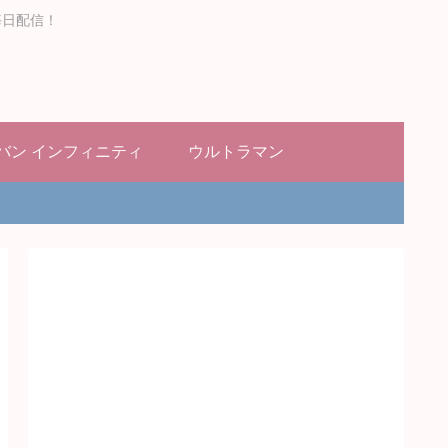
毎日配信！
バン インフィニティ
ウルトラマン