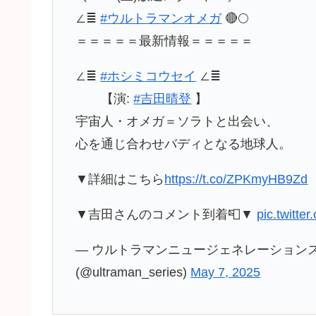
∠≣
#ウルトラマンオメガ
🔴🌕
＝＝＝＝＝最新情報＝＝＝＝＝
∠≣
#ホシミコウセイ
∠≣
【演:
#吉田晴登
】
宇宙人・オメガ＝ソラトと出会い、
心を通じ合わせバディとなる地球人。
▼詳細はこちら
https://t.co/ZPKmyHB9Zd
▼吉田さんのコメント到着📮▼
pic.twitte
— ウルトラマンニュージェネレーション
(@ultraman_series)
May 7, 2025