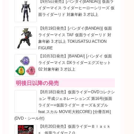
【9月5日発売】[バンダイ(BANDAI)] 仮面ラ
イダーマイス ライダーヒーローシリーズ 仮
面ライダーリド 対象年齢 3 才以上
【9月19日発売】[バンダイ(BANDAI)] 仮面
ライダーマイス TAF 仮面ライダーリド 対
象年齢 3 才以上 TOKUSATSU ACTION
FIGURE
【10月3日発売】[BANDAI] [バンダイ 仮面
ライダーマイス DXライダーエグズセット
02 対象年齢 3 才以上
明後日以降の発売
【8月18日発売】仮面ライダーDVDコレクシ
ョン 平成ジェネレーションズ 第16号(仮面
ライダー×仮面ライダー オーズ＆ダブル
feat.スカル MOVIE大戦CORE) [分冊百科]
(DVD・シール付)
【8月20日発売】仮面ライダーＢｌａｃｋ
× 仮面ライダーＺＯ