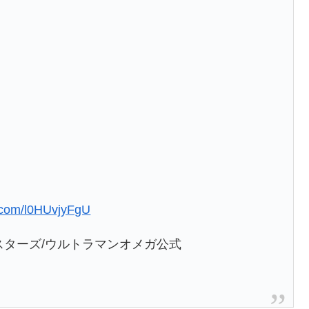
r.com/l0HUvjyFgU
スターズ/ウルトラマンオメガ公式