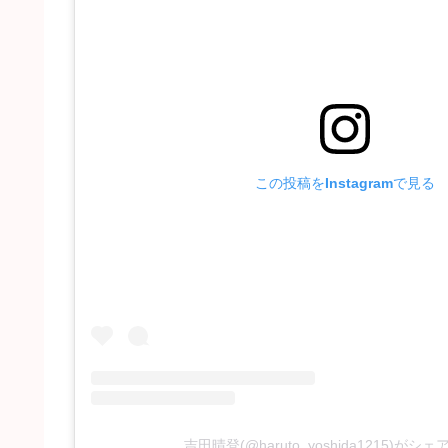
この投稿をInstagramで見る
吉田晴登(@haruto_yoshida1215)がシ