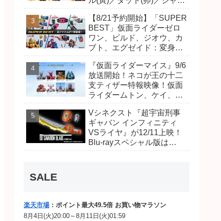
ル(寅)／ダット(卯)／ジャオ
(巳)、優菜の家庭教師・麻
【8/21予約開始】「SUPER
尾達臣のキャストが発表！
BEST」仮面ライダーゼロ
トリガーのアキト金子隼也
ワン、ビルド、ジオウ、カ
さんも変身！
ブト、エグゼイド：変身ベ
ルト DXビルドドライバ
『仮面ライダーマイス』9/6
ー、DXネオディケイドライ
放送開始！ネコが王の十二
バー、DXホッパーゼクター
支ティザー特報映像！仮面
ほか12点！
ライダームトン、ケイ、ヴ
ァンケンのビジュアルが公
Vシネクスト『超宇宙刑事
開！ライダーは子丑寅卯辰
ギャバン インフィニティ
巳午未申酉戌亥猫猫の14
VSライヤ』が12/11上映！
人⁉
Blu-rayスペシャル版は
「DXギャバリオンブレード
(エタニティver.)」「ユカイ
ダーエモルギー」ほか豪華
SALE
特典付！
楽天市場
：ポイント最大49.5倍 お買い物マラソン
8月4日(火)20:00～8月11日(火)01:59