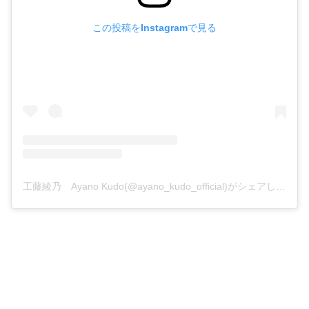
この投稿をInstagramで見る
工藤綾乃 Ayano Kudo(@ayano_kudo_official)がシェアした投稿