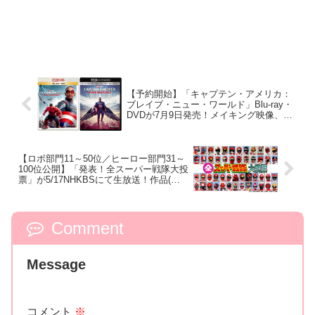
【予約開始】「キャプテン・アメリカ：
ブレイブ・ニュー・ワールド」Blu-ray・
DVDが7月9日発売！メイキング映像、未
公開シーン含む、ファン必見の貴重なボ
ーナス・コンテンツを収録！
【ロボ部門11～50位／ヒーロー部門31～
100位公開】「発表！全スーパー戦隊大投
票」が5/17NHKBSにて生放送！作品(全
49作)・戦隊ヒーロー(300人以上)・戦隊ロ
ボ(160体以上)の3部門で投票！
Comment
Message
コメント
※