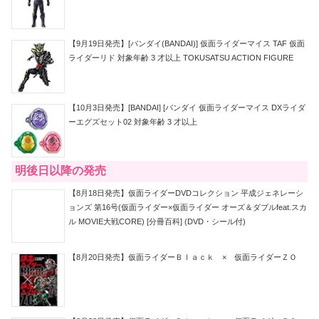
【9月19日発売】[バンダイ(BANDAI)] 仮面ライダーマイス TAF 仮面
ライダーリド 対象年齢 3 才以上 TOKUSATSU ACTION FIGURE
【10月3日発売】[BANDAI] [バンダイ 仮面ライダーマイス DXライダ
ーエグズセット02 対象年齢 3 才以上
明後日以降の発売
【8月18日発売】仮面ライダーDVDコレクション 平成ジェネレーシ
ョンズ 第16号(仮面ライダー×仮面ライダー オーズ＆ダブルfeat.スカ
ル MOVIE大戦CORE) [分冊百科] (DVD・シール付)
【8月20日発売】仮面ライダーＢｌａｃｋ × 仮面ライダーＺＯ