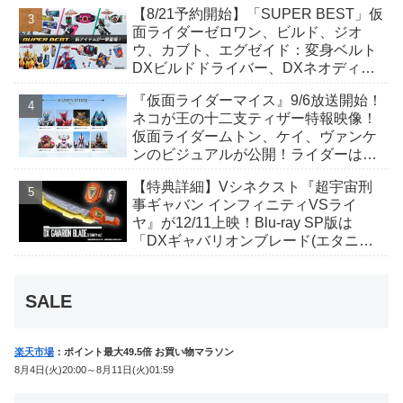
【8/21予約開始】「SUPER BEST」仮
んも変身！
面ライダーゼロワン、ビルド、ジオ
ウ、カブト、エグゼイド：変身ベルト
DXビルドドライバー、DXネオディケ
イドライバー、DXホッパーゼクターほ
『仮面ライダーマイス』9/6放送開始！
か12点！
ネコが王の十二支ティザー特報映像！
仮面ライダームトン、ケイ、ヴァンケ
ンのビジュアルが公開！ライダーは子
丑寅卯辰巳午未申酉戌亥猫猫の14人⁉
【特典詳細】Vシネクスト『超宇宙刑
事ギャバン インフィニティVSライ
ヤ』が12/11上映！Blu-ray SP版は
「DXギャバリオンブレード(エタニテ
ィver.)」「ユカイダーエモルギー」ほ
か豪華特典付き！
SALE
楽天市場
：ポイント最大49.5倍 お買い物マラソン
8月4日(火)20:00～8月11日(火)01:59