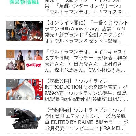
集！『角醒ハンター オメガホーン』
『ウルトラマンテオ』も！マイスをよ
り楽しむための小冊子が付属！
【オンライン開始】「一番くじ ウルト
ラマン 60th Anniversary」店舗：7/24
発売！新ブランド「空創ノスタルジ
オ」ウルトラマン＆ゼットン登場！
『ウルトラマンテオ』メインキャスト
＆プチ怪獣「プッチー」が発表！神谷
天音さん、中田乃愛さん、上村侑さ
ん、森本竜馬さん、CV.小林ゆうさ
ん！
【表紙公開】「ウルトラマン
INTRODUCTION その奇跡と苦闘」が
9/29発売！ウルトラマンの誕生、飯島
組/野長瀬組/高野組/円谷組/満田組/実相
寺組/樋口組/鈴木組の…
【予約開始】ウルトラセブン「ウルト
ラ怪獣 リエディット シリーズ 恐竜戦
車 EDITED BY RAIMEI 5期カラー」が
12月発売！ソフビユニットRAIMEIに
よる恐竜戦車が絶妙なデフォルメ感で