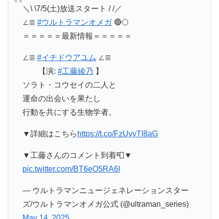
＼\ \7/5(土)放送スタート / /／
∠≣
#ウルトラマンオメガ
🔴🌕
＝＝＝＝＝最新情報＝＝＝＝＝
∠≣
#イチドウアユム
∠≣
【演:
#工藤綾乃
】
ソラト・コウセイの二人と
運命の出会いを果たし
行動を共にする生物学者。
▼詳細はこちら
https://t.co/FzUvyTI8aG
▼工藤さんのコメント到着📮▼
pic.twitter.com/BT6eO5RA6l
— ウルトラマンニュージェネレーションスター
ズ/ウルトラマンオメガ公式 (@ultraman_series)
May 14, 2025