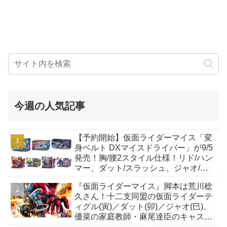
今週の人気記事
【予約開始】仮面ライダーマイス「変
身ベルト DXマイスドライバー」が9/5
発売！胸/腰2スタイル仕様！リド/ハン
マー、ダット/スラッシュ、ジャオ/バ
イト、ケイ/ショットボーンバックル
『仮面ライダーマイス』脚本は荒川稔
も！
久さん！十二支同盟の仮面ライダーテ
ィグル(寅)／ダット(卯)／ジャオ(巳)、
優菜の家庭教師・麻尾達臣のキャスト
が発表！トリガーのアキト金子隼也さ