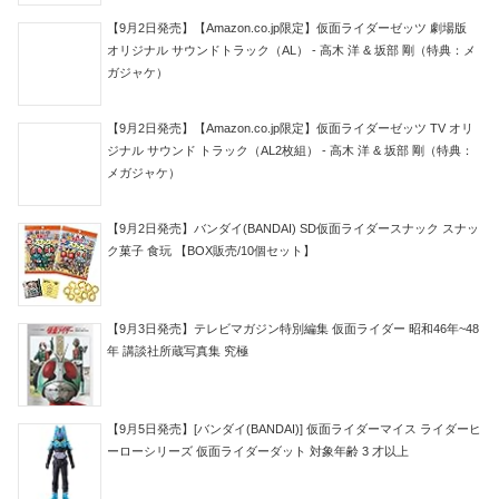
【9月2日発売】【Amazon.co.jp限定】仮面ライダーゼッツ 劇場版
オリジナル サウンドトラック（AL） - 高木 洋 & 坂部 剛（特典：メ
ガジャケ）
【9月2日発売】【Amazon.co.jp限定】仮面ライダーゼッツ TV オリ
ジナル サウンド トラック（AL2枚組） - 高木 洋 & 坂部 剛（特典：
メガジャケ）
【9月2日発売】バンダイ(BANDAI) SD仮面ライダースナック スナッ
ク菓子 食玩 【BOX販売/10個セット】
【9月3日発売】テレビマガジン特別編集 仮面ライダー 昭和46年~48
年 講談社所蔵写真集 究極
【9月5日発売】[バンダイ(BANDAI)] 仮面ライダーマイス ライダーヒ
ーローシリーズ 仮面ライダーダット 対象年齢 3 才以上