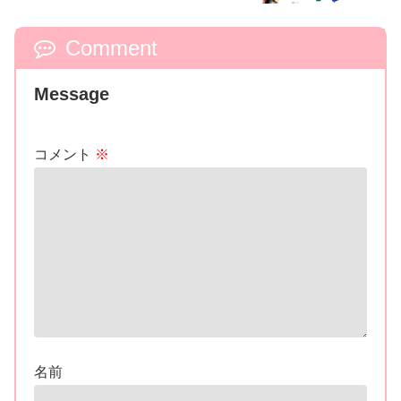
が7/5発売！折神⇔エンブレムモード組
換！全身15箇所以上可動＆シンケンマル
付属！
Comment
Message
コメント
※
名前