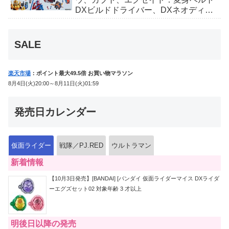
DXビルドドライバー、DXネオディケ
イドライバー、DXホッパーゼクターほ
か12点！
SALE
楽天市場
：ポイント最大49.5倍 お買い物マラソン
8月4日(火)20:00～8月11日(火)01:59
発売日カレンダー
仮面ライダー
戦隊／PJ.RED
ウルトラマン
新着情報
【10月3日発売】[BANDAI] [バンダイ 仮面ライダーマイス DXライダ
ーエグズセット02 対象年齢 3 才以上
明後日以降の発売