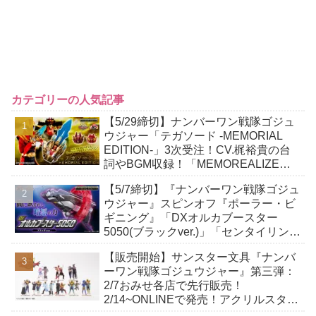
カテゴリーの人気記事
【5/29締切】ナンバーワン戦隊ゴジュ
ウジャー「テガソード -MEMORIAL
EDITION-」3次受注！CV.梶裕貴の台
詞やBGM収録！「MEMOREALIZE
DATA CARD」でメンバーのCV.追加！
【5/7締切】『ナンバーワン戦隊ゴジュ
ウジャー』スピンオフ『ポーラー・ビ
ギニング』「DXオルカブースター
5050(ブラックver.)」「センタイリング
テガソードアカツキ(ブラックver.)」も
【販売開始】サンスター文具『ナンバ
付属！
ーワン戦隊ゴジュウジャー』第三弾：
2/7おみせ各店で先行販売！
2/14~ONLINEで発売！アクリルスタン
ド＆ポストカードコレクション！