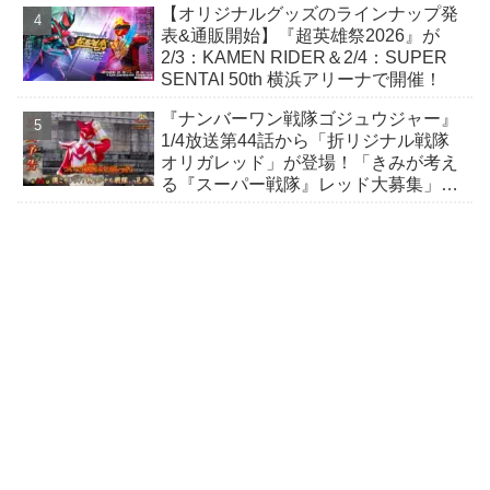
【オリジナルグッズのラインナップ発
表&通販開始】『超英雄祭2026』が
2/3：KAMEN RIDER＆2/4：SUPER
SENTAI 50th 横浜アリーナで開催！
『ナンバーワン戦隊ゴジュウジャー』
1/4放送第44話から「折リジナル戦隊
オリガレッド」が登場！「きみが考え
る『スーパー戦隊』レッド大募集」か
ら誕生！声は土屋神葉(ウルトラマンリ
ブット)さん！