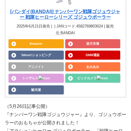
[バンダイ(BANDAI)] ナンバーワン戦隊ゴジュウジャ
ー 戦隊ヒーローシリーズ ゴジュウポーラー
2025年6月21日発売 | | JANコード:4582769803024 | 販売
元:BANDAI
Amazon
楽天市場
Yahoo!ショッピング
DMM通販
アニメイト
あみあみ
トイザらス
ビックカメラ
駿河屋
（5月26日記事公開）
『ナンバーワン戦隊ゴジュウジャー』より、ゴジュウポー
ラーのおもちゃが公開されました！
「アクションヒーロー ゴジュウポーラー」「戦隊ヒーロ