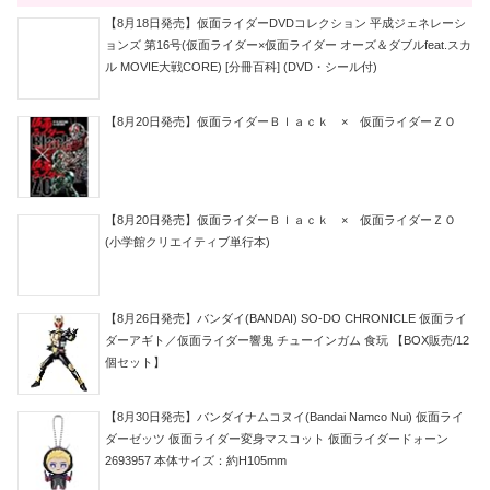
【8月18日発売】仮面ライダーDVDコレクション 平成ジェネレーシ
ョンズ 第16号(仮面ライダー×仮面ライダー オーズ＆ダブルfeat.スカ
ル MOVIE大戦CORE) [分冊百科] (DVD・シール付)
【8月20日発売】仮面ライダーＢｌａｃｋ × 仮面ライダーＺＯ
【8月20日発売】仮面ライダーＢｌａｃｋ × 仮面ライダーＺＯ
(小学館クリエイティブ単行本)
【8月26日発売】バンダイ(BANDAI) SO-DO CHRONICLE 仮面ライ
ダーアギト／仮面ライダー響鬼 チューインガム 食玩 【BOX販売/12
個セット】
【8月30日発売】バンダイナムコヌイ(Bandai Namco Nui) 仮面ライ
ダーゼッツ 仮面ライダー変身マスコット 仮面ライダードォーン
2693957 本体サイズ：約H105mm