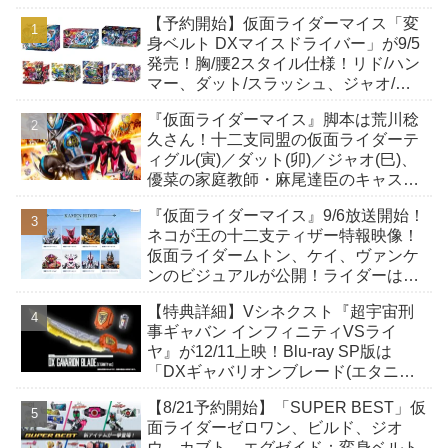
【予約開始】仮面ライダーマイス「変
身ベルト DXマイスドライバー」が9/5
発売！胸/腰2スタイル仕様！リド/ハン
マー、ダット/スラッシュ、ジャオ/バ
イト、ケイ/ショットボーンバックル
『仮面ライダーマイス』脚本は荒川稔
も！
久さん！十二支同盟の仮面ライダーテ
ィグル(寅)／ダット(卯)／ジャオ(巳)、
優菜の家庭教師・麻尾達臣のキャスト
が発表！トリガーのアキト金子隼也さ
『仮面ライダーマイス』9/6放送開始！
んも変身！
ネコが王の十二支ティザー特報映像！
仮面ライダームトン、ケイ、ヴァンケ
ンのビジュアルが公開！ライダーは子
丑寅卯辰巳午未申酉戌亥猫猫の14人⁉
【特典詳細】Vシネクスト『超宇宙刑
事ギャバン インフィニティVSライ
ヤ』が12/11上映！Blu-ray SP版は
「DXギャバリオンブレード(エタニテ
ィver.)」「ユカイダーエモルギー」ほ
【8/21予約開始】「SUPER BEST」仮
か豪華特典付き！
面ライダーゼロワン、ビルド、ジオ
ウ、カブト、エグゼイド：変身ベルト