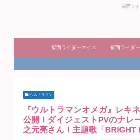
仮面ライ
仮面ライダーマイス
仮面ライダ
ウルトラマン
『ウルトラマンオメガ』レキ
公開！ダイジェストPVのナレ
之元亮さん！主題歌「BRIGHT 