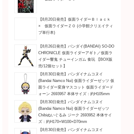
【8月20日発売】仮面ライダーＢｌａｃｋ
× 仮面ライダーＺＯ (小学館クリエイティ
ブ単行本)
【8月26日発売】バンダイ(BANDAI) SO-DO
CHRONICLE 仮面ライダーアギト／仮面ラ
イダー響鬼 チューインガム 食玩 【BOX販
売/12個セット】
【8月30日発売】バンダイナムコヌイ
(Bandai Namco Nui) 仮面ライダーゼッツ 仮
面ライダー変身マスコット 仮面ライダード
ォーン 2693957 本体サイズ：約H105mm
【8月30日発売】バンダイナムコヌイ
(Bandai Namco Nui) 仮面ライダーゼッツ
Chibiぬいぐるみ ジーク 2693952 本体サイ
ズ：約H170×W100×D70mm
【8月30日発売】バンダイナムコヌイ