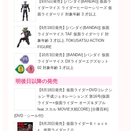
【9月5日発売】[バンダイ(BANDAI)] 仮面ラ
イダーマイス ライダーヒーローシリーズ 仮
面ライダーリド 対象年齢 3 才以上
【9月19日発売】[バンダイ(BANDAI)] 仮面
ライダーマイス TAF 仮面ライダーリド 対
象年齢 3 才以上 TOKUSATSU ACTION
FIGURE
【10月3日発売】[BANDAI] [バンダイ 仮面
ライダーマイス DXライダーエグズセット
02 対象年齢 3 才以上
明後日以降の発売
【8月18日発売】仮面ライダーDVDコレクシ
ョン 平成ジェネレーションズ 第16号(仮面
ライダー×仮面ライダー オーズ＆ダブル
feat.スカル MOVIE大戦CORE) [分冊百科]
(DVD・シール付)
【8月20日発売】仮面ライダーＢｌａｃｋ
× 仮面ライダーＺＯ