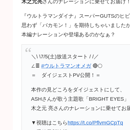
木之元亮
さんのナレーションに乗せてお届け
『ウルトラマンダイナ』スーパーGUTSのヒ
思わず「バカモン！」を期待しちゃいました
本編ナレーションや登場あるのかなぁ？
＼\ \7/5(土)放送スタート / /／
∠≣
#ウルトラマンオメガ
🔴🌕
＝ ダイジェストPV公開！＝
本作の見どころをダイジェストにして、
ASHさんが歌う主題歌「BRIGHT EYES
木之元 亮さんのナレーションに乗せてお
▼視聴はこちら
https://t.co/PflvmGCpTq