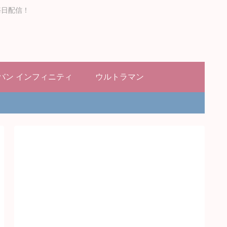
毎日配信！
バン インフィニティ
ウルトラマン