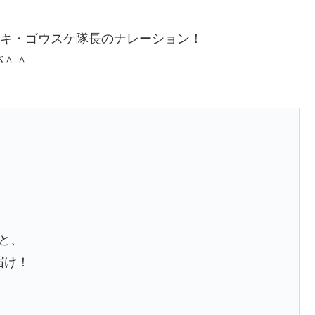
！
ビキ・ゴウスケ隊長のナレーション！
が＾＾
」と、
届け！