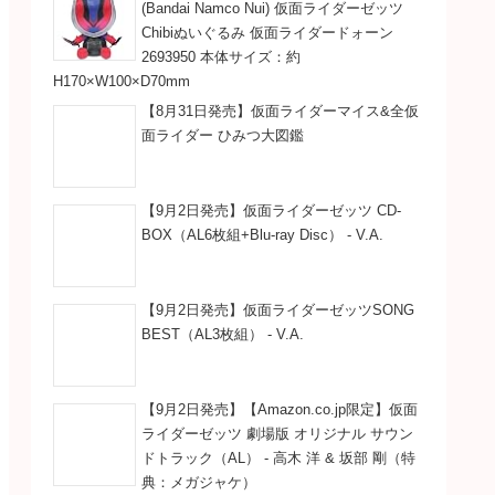
(Bandai Namco Nui) 仮面ライダーゼッツ
Chibiぬいぐるみ 仮面ライダードォーン
2693950 本体サイズ：約
H170×W100×D70mm
【8月31日発売】仮面ライダーマイス&全仮
面ライダー ひみつ大図鑑
【9月2日発売】仮面ライダーゼッツ CD-
BOX（AL6枚組+Blu-ray Disc） - V.A.
【9月2日発売】仮面ライダーゼッツSONG
BEST（AL3枚組） - V.A.
【9月2日発売】【Amazon.co.jp限定】仮面
ライダーゼッツ 劇場版 オリジナル サウン
ドトラック（AL） - 高木 洋 & 坂部 剛（特
典：メガジャケ）