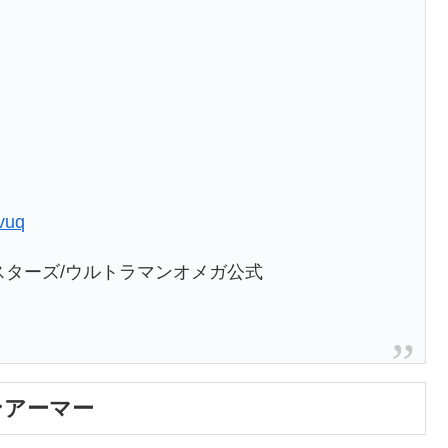
。
Ovuq
スターズ/ウルトラマンオメガ公式
ンアーマー