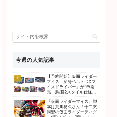
今週の人気記事
【予約開始】仮面ライダー
マイス「変身ベルト DXマ
イスドライバー」が9/5発
売！胸/腰2スタイル仕様！
リド/ハンマー、ダット/スラ
『仮面ライダーマイス』脚
ッシュ、ジャオ/バイト、ケ
本は荒川稔久さん！十二支
イ/ショットボーンバックル
同盟の仮面ライダーティグ
も！