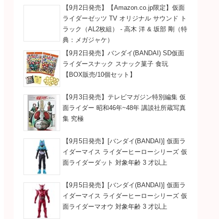
【9月2日発売】【Amazon.co.jp限定】仮面
ライダーゼッツ TV オリジナル サウンド ト
ラック（AL2枚組） - 高木 洋 & 坂部 剛（特
典：メガジャケ）
【9月2日発売】バンダイ(BANDAI) SD仮面
ライダースナック スナック菓子 食玩
【BOX販売/10個セット】
【9月3日発売】テレビマガジン特別編集 仮
面ライダー 昭和46年~48年 講談社所蔵写真
集 究極
【9月5日発売】[バンダイ(BANDAI)] 仮面ラ
イダーマイス ライダーヒーローシリーズ 仮
面ライダーダット 対象年齢 3 才以上
【9月5日発売】[バンダイ(BANDAI)] 仮面ラ
イダーマイス ライダーヒーローシリーズ 仮
面ライダーマオウ 対象年齢 3 才以上