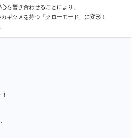
が心を響き合わせることにより、
いカギツメを持つ「クローモード」に変形！
！
ー！
れ、