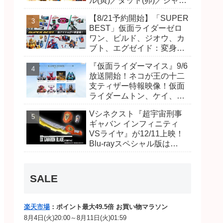
ル(寅)／ダット(卯)／ジャオ
(巳)、優菜の家庭教師・麻
【8/21予約開始】「SUPER
尾達臣のキャストが発表！
BEST」仮面ライダーゼロ
トリガーのアキト金子隼也
ワン、ビルド、ジオウ、カ
さんも変身！
ブト、エグゼイド：変身ベ
ルト DXビルドドライバ
『仮面ライダーマイス』9/6
ー、DXネオディケイドライ
放送開始！ネコが王の十二
バー、DXホッパーゼクター
支ティザー特報映像！仮面
ほか12点！
ライダームトン、ケイ、ヴ
ァンケンのビジュアルが公
Vシネクスト『超宇宙刑事
開！ライダーは子丑寅卯辰
ギャバン インフィニティ
巳午未申酉戌亥猫猫の14
VSライヤ』が12/11上映！
人⁉
Blu-rayスペシャル版は
「DXギャバリオンブレード
(エタニティver.)」「ユカイ
ダーエモルギー」ほか豪華
SALE
特典付！
楽天市場
：ポイント最大49.5倍 お買い物マラソン
8月4日(火)20:00～8月11日(火)01:59