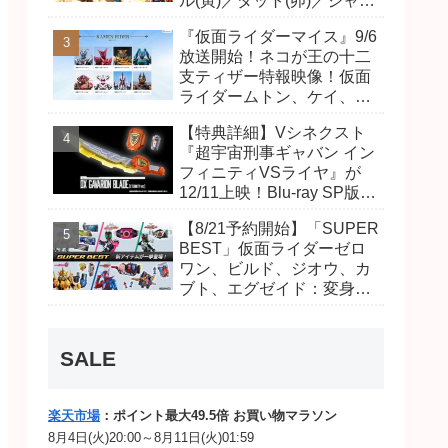
ル(寅)／ダット(卯)／ジャオ
(巳)、優菜の家庭教師・麻
『仮面ライダーマイス』9/6
尾達臣のキャストが発表！
放送開始！ネコが王の十二
トリガーのアキト金子隼也
支ティザー特報映像！仮面
さんも変身！
ライダームトン、ケイ、ヴ
ァンケンのビジュアルが公
【特典詳細】Vシネクスト
開！ライダーは子丑寅卯辰
『超宇宙刑事ギャバン イン
巳午未申酉戌亥猫猫の14
フィニティVSライヤ』が
人⁉
12/11上映！Blu-ray SP版は
「DXギャバリオンブレード
【8/21予約開始】「SUPER
(エタニティver.)」「ユカイ
BEST」仮面ライダーゼロ
ダーエモルギー」ほか豪華
ワン、ビルド、ジオウ、カ
特典付き！
ブト、エグゼイド：変身ベ
ルト DXビルドドライバ
ー、DXネオディケイドライ
バー、DXホッパーゼクター
SALE
ほか12点！
楽天市場
：ポイント最大49.5倍 お買い物マラソン
8月4日(火)20:00～8月11日(火)01:59