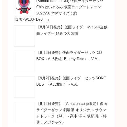
(Bandai Namco Nui) 仮面ライダーゼッツ
Chibiぬいぐるみ 仮面ライダードォーン
2693950 本体サイズ：約
H170×W100×D70mm
【8月31日発売】仮面ライダーマイス&全仮
面ライダー ひみつ大図鑑
【9月2日発売】仮面ライダーゼッツ CD-
BOX（AL6枚組+Blu-ray Disc） - V.A.
【9月2日発売】仮面ライダーゼッツSONG
BEST（AL3枚組） - V.A.
【9月2日発売】【Amazon.co.jp限定】仮面
ライダーゼッツ 劇場版 オリジナル サウン
ドトラック（AL） - 高木 洋 & 坂部 剛（特
典：メガジャケ）