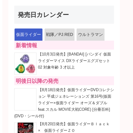
発売日カレンダー
仮面ライダー
戦隊／PJ.RED
ウルトラマン
新着情報
【10月3日発売】[BANDAI] [バンダイ 仮面
ライダーマイス DXライダーエグズセット
02 対象年齢 3 才以上
明後日以降の発売
【8月18日発売】仮面ライダーDVDコレクシ
ョン 平成ジェネレーションズ 第16号(仮面
ライダー×仮面ライダー オーズ＆ダブル
feat.スカル MOVIE大戦CORE) [分冊百科]
(DVD・シール付)
【8月20日発売】仮面ライダーＢｌａｃｋ
× 仮面ライダーＺＯ