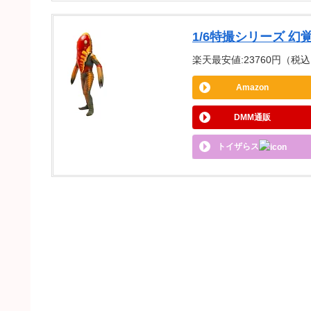
1/6特撮シリーズ 幻
楽天最安値:23760円（税込） 
Amazon
DMM通販
トイザらス