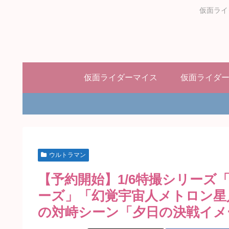
仮面ライ
仮面ライダーマイス
仮面ライダ
ウルトラマン
【予約開始】1/6特撮シリーズ
ーズ」「幻覚宇宙人メトロン星
の対峙シーン「夕日の決戦イメージ