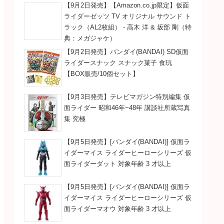
【9月2日発売】【Amazon.co.jp限定】仮面
ライダーゼッツ TV オリジナル サウンド ト
ラック（AL2枚組） - 高木 洋 & 坂部 剛（特
典：メガジャケ）
【9月2日発売】バンダイ(BANDAI) SD仮面
ライダースナック スナック菓子 食玩
【BOX販売/10個セット】
【9月3日発売】テレビマガジン特別編集 仮
面ライダー 昭和46年~48年 講談社所蔵写真
集 究極
【9月5日発売】[バンダイ(BANDAI)] 仮面ラ
イダーマイス ライダーヒーローシリーズ 仮
面ライダーダット 対象年齢 3 才以上
【9月5日発売】[バンダイ(BANDAI)] 仮面ラ
イダーマイス ライダーヒーローシリーズ 仮
面ライダーマオウ 対象年齢 3 才以上