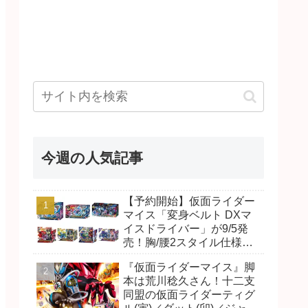
今週の人気記事
【予約開始】仮面ライダー
マイス「変身ベルト DXマ
イスドライバー」が9/5発
売！胸/腰2スタイル仕様！
リド/ハンマー、ダット/スラ
『仮面ライダーマイス』脚
ッシュ、ジャオ/バイト、ケ
本は荒川稔久さん！十二支
イ/ショットボーンバックル
同盟の仮面ライダーティグ
も！