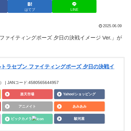
はてブ
LINE
2025.06.09
ファイティングポーズ 夕日の決戦イメージ Ver.」が
ウルトラセブン ファイティングポーズ 夕日の決戦イ
| JANコード:4580565644957
楽天市場
Yahoo!ショッピング
アニメイト
あみあみ
ビックカメラ
駿河屋