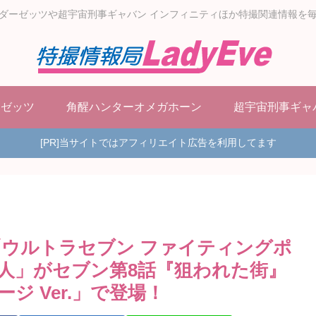
ダーゼッツや超宇宙刑事ギャバン インフィニティほか特撮関連情報を
ーゼッツ
角醒ハンターオメガホーン
超宇宙刑事ギャ
[PR]当サイトではアフィリエイト広告を利用してます
「ウルトラセブン ファイティングポ
人」がセブン第8話『狙われた街』
 Ver.」で登場！