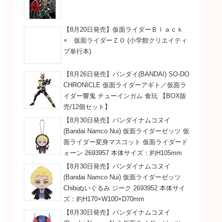
【8月20日発売】仮面ライダーＢｌａｃｋ
× 仮面ライダーＺＯ (小学館クリエイティ
ブ単行本)
【8月26日発売】バンダイ(BANDAI) SO-DO
CHRONICLE 仮面ライダーアギト／仮面ラ
イダー響鬼 チューインガム 食玩 【BOX販
売/12個セット】
【8月30日発売】バンダイナムコヌイ
(Bandai Namco Nui) 仮面ライダーゼッツ 仮
面ライダー変身マスコット 仮面ライダード
ォーン 2693957 本体サイズ：約H105mm
【8月30日発売】バンダイナムコヌイ
(Bandai Namco Nui) 仮面ライダーゼッツ
Chibiぬいぐるみ ジーク 2693952 本体サイ
ズ：約H170×W100×D70mm
【8月30日発売】バンダイナムコヌイ