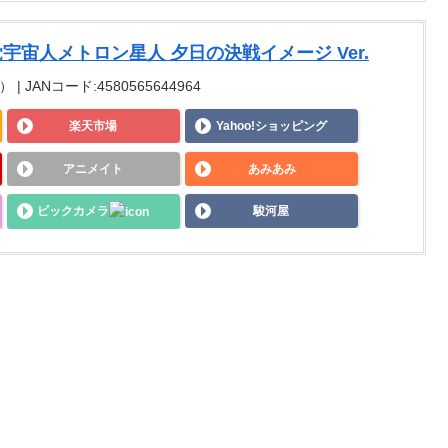
覚宇宙人メトロン星人 夕日の決戦イメージ Ver.
| JANコード:4580565644964
楽天市場
Yahoo!ショッピング
アニメイト
あみあみ
ビックカメラ
駿河屋