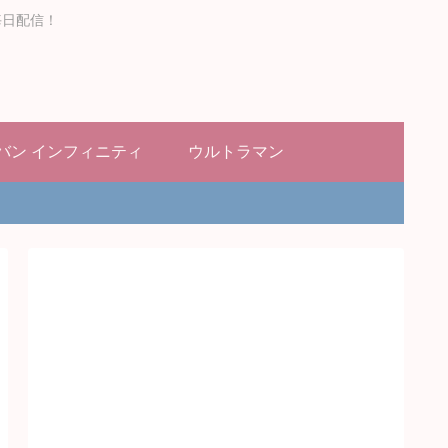
毎日配信！
バン インフィニティ
ウルトラマン