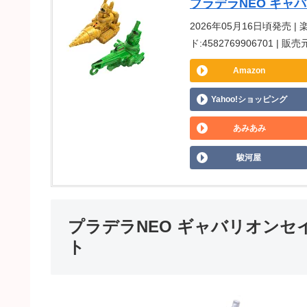
プラデラNEO ギャ
2026年05月16日頃発売 |
ド:4582769906701 | 
Amazon
Yahoo!ショッピング
あみあみ
駿河屋
プラデラNEO ギャバリオン
ト