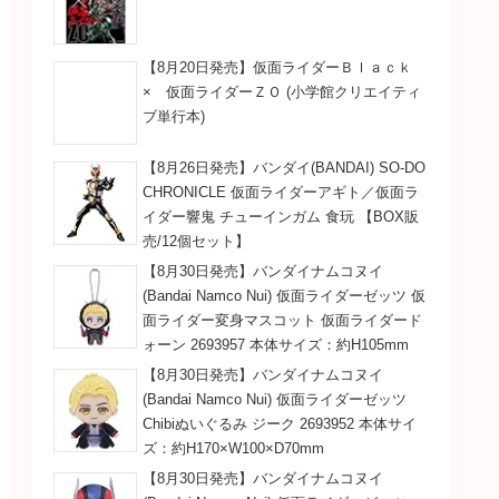
【8月20日発売】仮面ライダーＢｌａｃｋ
× 仮面ライダーＺＯ (小学館クリエイティ
ブ単行本)
【8月26日発売】バンダイ(BANDAI) SO-DO
CHRONICLE 仮面ライダーアギト／仮面ラ
イダー響鬼 チューインガム 食玩 【BOX販
売/12個セット】
【8月30日発売】バンダイナムコヌイ
(Bandai Namco Nui) 仮面ライダーゼッツ 仮
面ライダー変身マスコット 仮面ライダード
ォーン 2693957 本体サイズ：約H105mm
【8月30日発売】バンダイナムコヌイ
(Bandai Namco Nui) 仮面ライダーゼッツ
Chibiぬいぐるみ ジーク 2693952 本体サイ
ズ：約H170×W100×D70mm
【8月30日発売】バンダイナムコヌイ