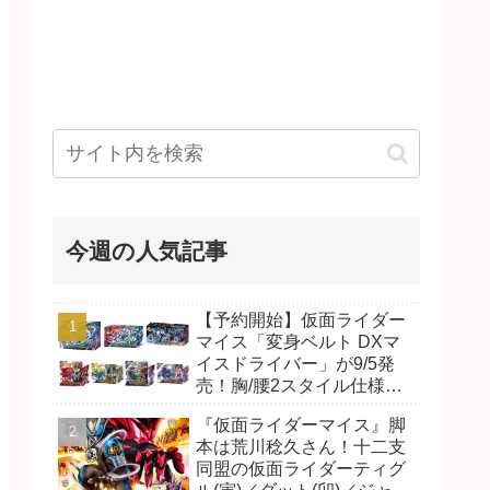
今週の人気記事
【予約開始】仮面ライダー
マイス「変身ベルト DXマ
イスドライバー」が9/5発
売！胸/腰2スタイル仕様！
リド/ハンマー、ダット/スラ
『仮面ライダーマイス』脚
ッシュ、ジャオ/バイト、ケ
本は荒川稔久さん！十二支
イ/ショットボーンバックル
同盟の仮面ライダーティグ
も！