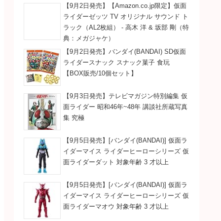
【9月2日発売】【Amazon.co.jp限定】仮面
ライダーゼッツ TV オリジナル サウンド ト
ラック（AL2枚組） - 高木 洋 & 坂部 剛（特
典：メガジャケ）
【9月2日発売】バンダイ(BANDAI) SD仮面
ライダースナック スナック菓子 食玩
【BOX販売/10個セット】
【9月3日発売】テレビマガジン特別編集 仮
面ライダー 昭和46年~48年 講談社所蔵写真
集 究極
【9月5日発売】[バンダイ(BANDAI)] 仮面ラ
イダーマイス ライダーヒーローシリーズ 仮
面ライダーダット 対象年齢 3 才以上
【9月5日発売】[バンダイ(BANDAI)] 仮面ラ
イダーマイス ライダーヒーローシリーズ 仮
面ライダーマオウ 対象年齢 3 才以上