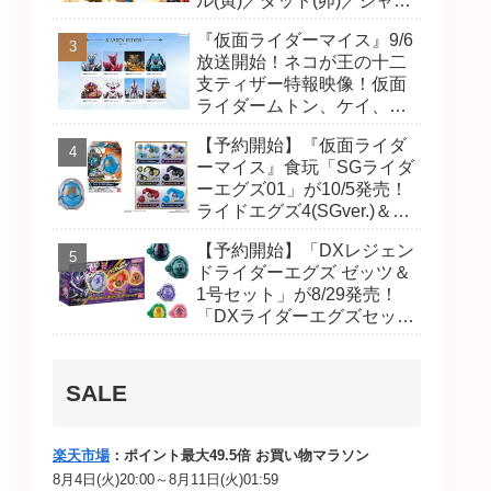
ル(寅)／ダット(卯)／ジャオ
(巳)、優菜の家庭教師・麻
『仮面ライダーマイス』9/6
尾達臣のキャストが発表！
放送開始！ネコが王の十二
トリガーのアキト金子隼也
支ティザー特報映像！仮面
さんも変身！
ライダームトン、ケイ、ヴ
ァンケンのビジュアルが公
【予約開始】『仮面ライダ
開！ライダーは子丑寅卯辰
ーマイス』食玩「SGライダ
巳午未申酉戌亥猫猫の14
ーエグズ01」が10/5発売！
人⁉
ライドエグズ4(SGver.)＆ジ
オウ、ゼロワンライドエグ
【予約開始】「DXレジェン
ズ、カイザ、ギャレン、デ
ドライダーエグズ ゼッツ＆
ィエンドシードエグズ！
1号セット」が8/29発売！
「DXライダーエグズセッ
ト」01・02で仮面ライダー
ムトン、ヴァンケンに変
身！マイスもフォームチェ
SALE
ンジ！
楽天市場
：ポイント最大49.5倍 お買い物マラソン
8月4日(火)20:00～8月11日(火)01:59