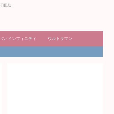
毎日配信！
バン インフィニティ
ウルトラマン