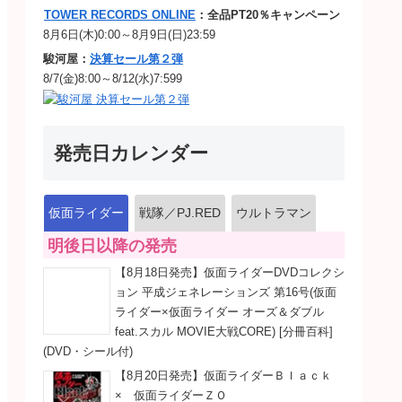
TOWER RECORDS ONLINE
：全品PT20％キャンペーン
8月6日(木)0:00～8月9日(日)23:59
駿河屋：
決算セール第２弾
8/7(金)8:00～8/12(水)7:599
発売日カレンダー
仮面ライダー
戦隊／PJ.RED
ウルトラマン
明後日以降の発売
【8月18日発売】仮面ライダーDVDコレクシ
ョン 平成ジェネレーションズ 第16号(仮面
ライダー×仮面ライダー オーズ＆ダブル
feat.スカル MOVIE大戦CORE) [分冊百科]
(DVD・シール付)
【8月20日発売】仮面ライダーＢｌａｃｋ
× 仮面ライダーＺＯ