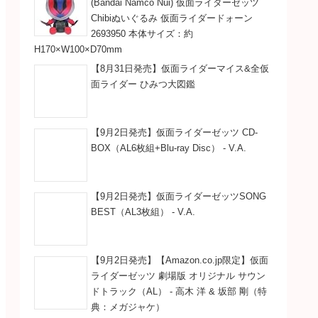
(Bandai Namco Nui) 仮面ライダーゼッツ
Chibiぬいぐるみ 仮面ライダードォーン
2693950 本体サイズ：約
H170×W100×D70mm
【8月31日発売】仮面ライダーマイス&全仮
面ライダー ひみつ大図鑑
【9月2日発売】仮面ライダーゼッツ CD-
BOX（AL6枚組+Blu-ray Disc） - V.A.
【9月2日発売】仮面ライダーゼッツSONG
BEST（AL3枚組） - V.A.
【9月2日発売】【Amazon.co.jp限定】仮面
ライダーゼッツ 劇場版 オリジナル サウン
ドトラック（AL） - 高木 洋 & 坂部 剛（特
典：メガジャケ）