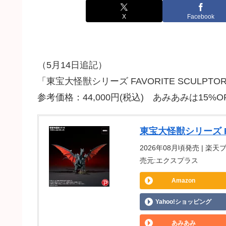
X
Facebook
（5月14日追記）
「東宝大怪獣シリーズ FAVORITE SCULPTO
参考価格：44,000円(税込) あみあみは15%
東宝大怪獣シリーズ FAV
2026年08月頃発売 | 楽天ブッ
売元:エクスプラス
Amazon
Yahoo!ショッピング
あみあみ