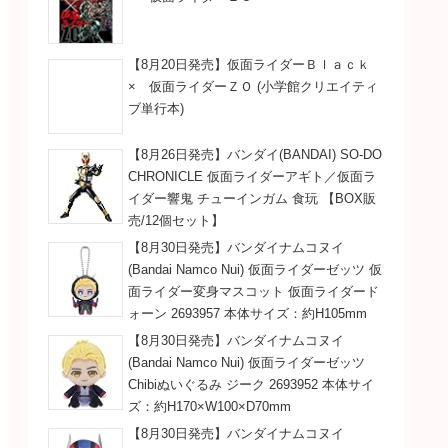
【8月20日発売】仮面ライダーＢｌａｃｋ
× 仮面ライダーＺＯ (小学館クリエイティ
ブ単行本)
【8月26日発売】バンダイ(BANDAI) SO-DO
CHRONICLE 仮面ライダーアギト／仮面ラ
イダー響鬼 チューインガム 食玩 【BOX販
売/12個セット】
【8月30日発売】バンダイナムコヌイ
(Bandai Namco Nui) 仮面ライダーゼッツ 仮
面ライダー変身マスコット 仮面ライダード
ォーン 2693957 本体サイズ：約H105mm
【8月30日発売】バンダイナムコヌイ
(Bandai Namco Nui) 仮面ライダーゼッツ
Chibiぬいぐるみ ジーク 2693952 本体サイ
ズ：約H170×W100×D70mm
【8月30日発売】バンダイナムコヌイ