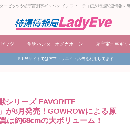
ダーゼッツや超宇宙刑事ギャバン インフィニティほか特撮関連情報を
ーゼッツ
角醒ハンターオメガホーン
超宇宙刑事ギャ
[PR]当サイトではアフィリエイト広告を利用してます
リーズ FAVORITE
ギドラ」が8月発売！GOWROWによる原
翼は約68cmの大ボリューム！