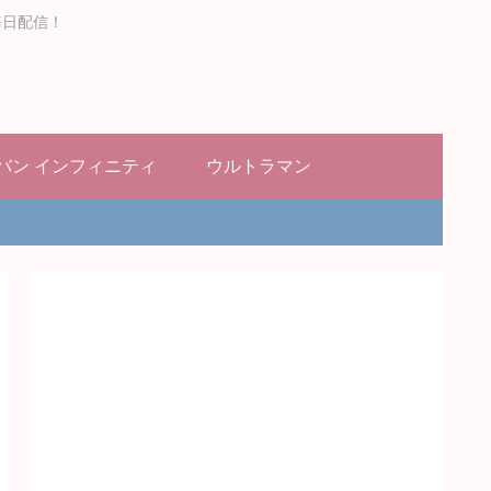
毎日配信！
バン インフィニティ
ウルトラマン