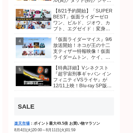
ル(寅)／ダット(卯)／ジャオ
(巳)、優菜の家庭教師・麻
【8/21予約開始】「SUPER
尾達臣のキャストが発表！
BEST」仮面ライダーゼロ
トリガーのアキト金子隼也
ワン、ビルド、ジオウ、カ
さんも変身！
ブト、エグゼイド：変身ベ
ルト DXビルドドライバ
『仮面ライダーマイス』9/6
ー、DXネオディケイドライ
放送開始！ネコが王の十二
バー、DXホッパーゼクター
支ティザー特報映像！仮面
ほか12点！
ライダームトン、ケイ、ヴ
ァンケンのビジュアルが公
【特典詳細】Vシネクスト
開！ライダーは子丑寅卯辰
『超宇宙刑事ギャバン イン
巳午未申酉戌亥猫猫の14
フィニティVSライヤ』が
人⁉
12/11上映！Blu-ray SP版は
「DXギャバリオンブレード
(エタニティver.)」「ユカイ
ダーエモルギー」ほか豪華
SALE
特典付き！
楽天市場
：ポイント最大49.5倍 お買い物マラソン
8月4日(火)20:00～8月11日(火)01:59