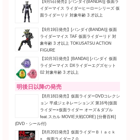
【9月5日発売】[バンダイ(BANDAI)] 仮面ラ
イダーマイス ライダーヒーローシリーズ 仮
面ライダーリド 対象年齢 3 才以上
【9月19日発売】[バンダイ(BANDAI)] 仮面
ライダーマイス TAF 仮面ライダーリド 対
象年齢 3 才以上 TOKUSATSU ACTION
FIGURE
【10月3日発売】[BANDAI] [バンダイ 仮面
ライダーマイス DXライダーエグズセット
02 対象年齢 3 才以上
明後日以降の発売
【8月18日発売】仮面ライダーDVDコレクシ
ョン 平成ジェネレーションズ 第16号(仮面
ライダー×仮面ライダー オーズ＆ダブル
feat.スカル MOVIE大戦CORE) [分冊百科]
(DVD・シール付)
【8月20日発売】仮面ライダーＢｌａｃｋ
× 仮面ライダーＺＯ