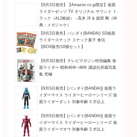
【9月2日発売】【Amazon.co.jp限定】仮面
ライダーゼッツ TV オリジナル サウンド ト
ラック（AL2枚組） - 高木 洋 & 坂部 剛（特
典：メガジャケ）
【9月2日発売】バンダイ(BANDAI) SD仮面
ライダースナック スナック菓子 食玩
【BOX販売/10個セット】
【9月3日発売】テレビマガジン特別編集 仮
面ライダー 昭和46年~48年 講談社所蔵写真
集 究極
【9月5日発売】[バンダイ(BANDAI)] 仮面ラ
イダーマイス ライダーヒーローシリーズ 仮
面ライダーダット 対象年齢 3 才以上
【9月5日発売】[バンダイ(BANDAI)] 仮面ラ
イダーマイス ライダーヒーローシリーズ 仮
面ライダーマオウ 対象年齢 3 才以上