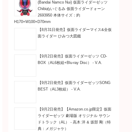
(Bandai Namco Nui) 仮面ライダーゼッツ
Chibiぬいぐるみ 仮面ライダードォーン
2693950 本体サイズ：約
H170×W100×D70mm
【8月31日発売】仮面ライダーマイス&全仮
面ライダー ひみつ大図鑑
【9月2日発売】仮面ライダーゼッツ CD-
BOX（AL6枚組+Blu-ray Disc） - V.A.
【9月2日発売】仮面ライダーゼッツSONG
BEST（AL3枚組） - V.A.
【9月2日発売】【Amazon.co.jp限定】仮面
ライダーゼッツ 劇場版 オリジナル サウン
ドトラック（AL） - 高木 洋 & 坂部 剛（特
典：メガジャケ）