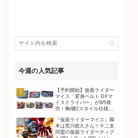
今週の人気記事
【予約開始】仮面ライダー
マイス「変身ベルト DXマ
イスドライバー」が9/5発
売！胸/腰2スタイル仕様！
リド/ハンマー、ダット/スラ
『仮面ライダーマイス』脚
ッシュ、ジャオ/バイト、ケ
本は荒川稔久さん！十二支
イ/ショットボーンバックル
同盟の仮面ライダーティグ
も！