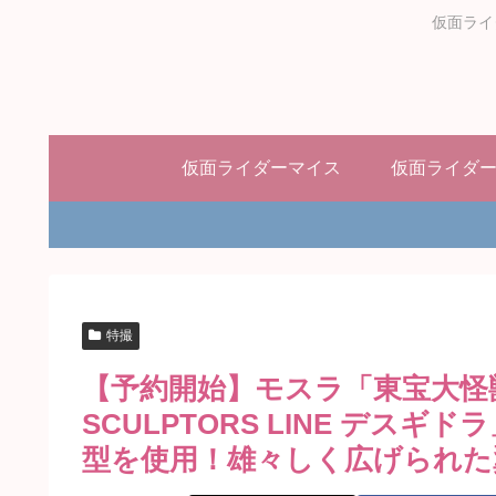
仮面ライ
仮面ライダーマイス
仮面ライダ
特撮
【予約開始】モスラ「東宝大怪獣シ
SCULPTORS LINE デス
型を使用！雄々しく広げられた