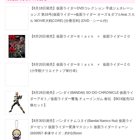
【8月18日発売】仮面ライダーDVDコレクション 平成ジェネレーシ
ョンズ 第16号(仮面ライダー×仮面ライダー オーズ＆ダブルfeat.スカ
ル MOVIE大戦CORE) [分冊百科] (DVD・シール付)
【8月20日発売】仮面ライダーＢｌａｃｋ × 仮面ライダーＺＯ
【8月20日発売】仮面ライダーＢｌａｃｋ × 仮面ライダーＺＯ
(小学館クリエイティブ単行本)
【8月26日発売】バンダイ(BANDAI) SO-DO CHRONICLE 仮面ライ
ダーアギト／仮面ライダー響鬼 チューインガム 食玩 【BOX販売/12
個セット】
【8月30日発売】バンダイナムコヌイ(Bandai Namco Nui) 仮面ライ
ダーゼッツ 仮面ライダー変身マスコット 仮面ライダードォーン
2693957 本体サイズ：約H105mm