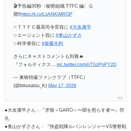
🎬予告編30秒〈秘密組織 TTFC 編〉公
開!!
https://t.co/LsANKjMRQP
✨ＴＴＦＣ最高司令官役に
#大友康平
✨エージェント役に
#奥山かずさ
✨科学者役に
#俊藤光利
さらにキャストコメントも到着🔥
『フォルティクス…
pic.twitter.com/nTSzPnPY2D
— 東映特撮ファンクラブ（TTFC）
(@tokusatsu_fc)
May 17, 2026
●大友康平さん：『牙狼＜GARO＞〜闇を照らす者〜』符
礼
●奥山かずささん：『快盗戦隊ルパンレンジャーVS警察戦