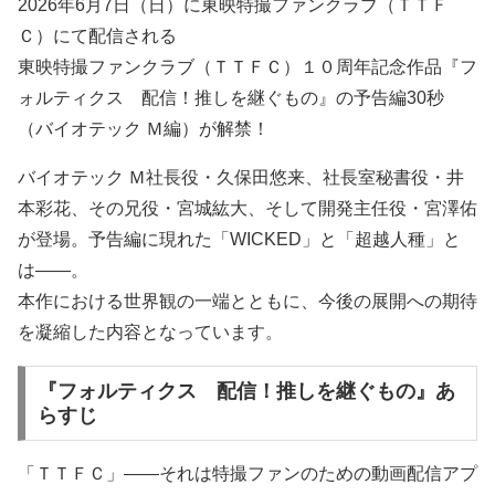
2026年6月7日（日）に東映特撮ファンクラブ（ＴＴＦ
Ｃ）にて配信される
東映特撮ファンクラブ（ＴＴＦＣ）１０周年記念作品『フ
ォルティクス 配信！推しを継ぐもの』の予告編30秒
（バイオテック Ｍ編）が解禁！
バイオテック Ｍ社長役・久保田悠来、社長室秘書役・井
本彩花、その兄役・宮城紘大、そして開発主任役・宮澤佑
が登場。予告編に現れた「WICKED」と「超越人種」と
は――。
本作における世界観の一端とともに、今後の展開への期待
を凝縮した内容となっています。
『フォルティクス 配信！推しを継ぐもの』あ
らすじ
「ＴＴＦＣ」――それは特撮ファンのための動画配信アプ