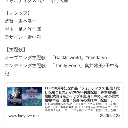
フォルティクスの声：小野大輔
【スタッフ】
監督：坂本浩一
脚本：足木淳一郎
デザイン：野中剛
【主題歌】
オープニング主題歌：「Backlit world」#mindaryn
エンディング主題歌：「Trinity Force」奥井雅美×田中有
紀
TTFC10周年記念作品『フォルティクス 配信！推
しを継ぐもの』が2026年初夏配信！鈴木福/濱田
龍臣/武田玲奈がトリプル主演！声の出演:小野大
輔/坂本浩一監督！変身時の掛け声「配信！」
TTFC10周年記念作品『フォルティクス 配信！推しを継ぐ
もの』が2026年初夏配信TTFC10周年記念作品がついに正
式発表！新ヒーロー『フォルティクス 配信！推しを継ぐ
もの』が2026年初夏、配信決定です！【キャスト】トリプ
2026.02.22
www.ladyeve.net
ル主演：鈴木福