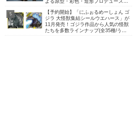
よる原型・彩色・造形プロデュースに
て立体化！
【予約開始】「にふぉるめーしょん ゴ
ジラ 大怪獣集結シールウエハース」が
11月発売！ゴジラ作品から人気の怪獣
たちを多数ラインナップ(全35種/うち
シクレ2種)！ ウルトラレアには箔押し
加工！