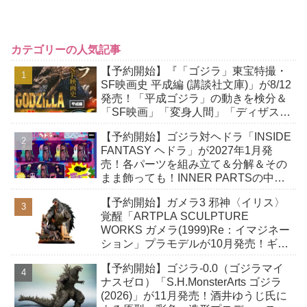
カテゴリーの人気記事
【予約開始】『「ゴジラ」東宝特撮・
SF映画史 平成編 (講談社文庫)」が8/12
発売！「平成ゴジラ」の動きを検分＆
「SF映画」「変身人間」「ディザスタ
ー路線」「ホラー映画」などを研究！
【予約開始】ゴジラ対ヘドラ「INSIDE
FANTASY ヘドラ」が2027年1月発
売！各パーツを組み立て＆分解＆その
まま飾っても！INNER PARTSの中に
収納できる「幼体」付き！
【予約開始】ガメラ3 邪神〈イリス〉
覚醒「ARTPLA SCULPTURE
WORKS ガメラ(1999)Re：イマジネー
ション」プラモデルが10月発売！ギャ
オスハイパーにとどめを刺そうとする
【予約開始】ゴジラ-0.0（ゴジラマイ
緊迫の瞬間！
ナスゼロ）「S.H.MonsterArts ゴジラ
(2026)」が11月発売！酒井ゆうじ氏に