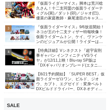
『仮面ライダーマイス』脚本は荒川稔
も！
久さん！十二支同盟の仮面ライダーテ
ィグル(寅)／ダット(卯)／ジャオ(巳)、
優菜の家庭教師・麻尾達臣のキャスト
が発表！トリガーのアキト金子隼也さ
『仮面ライダーマイス』9/6放送開始！
んも変身！
ネコが王の十二支ティザー特報映像！
仮面ライダームトン、ケイ、ヴァンケ
ンのビジュアルが公開！ライダーは子
丑寅卯辰巳午未申酉戌亥猫猫の14人⁉
【特典詳細】Vシネクスト『超宇宙刑
事ギャバン インフィニティVSライ
ヤ』が12/11上映！Blu-ray SP版は
「DXギャバリオンブレード(エタニテ
ィver.)」「ユカイダーエモルギー」ほ
【8/21予約開始】「SUPER BEST」仮
か豪華特典付き！
面ライダーゼロワン、ビルド、ジオ
ウ、カブト、エグゼイド：変身ベルト
DXビルドドライバー、DXネオディケ
イドライバー、DXホッパーゼクターほ
か12点！
SALE