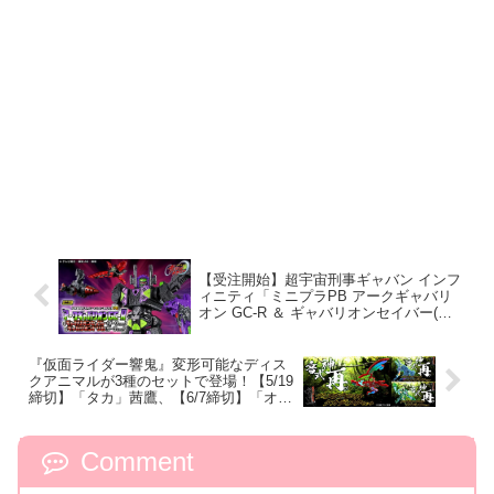
【受注開始】超宇宙刑事ギャバン インフ
ィニティ「ミニプラPB アークギャバリ
オン GC-R ＆ ギャバリオンセイバー(ダ
ークver.) ＆ ギャバリオンドリル(ダーク
ver.)」
『仮面ライダー響鬼』変形可能なディス
クアニマルが3種のセットで登場！【5/19
締切】「タカ」茜鷹、【6/7締切】「オオ
カミ」瑠璃狼、【7/6締切】「サル」緑大
猿！携帯時のシルバーカラーも収録！
Comment