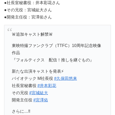
●社長室秘書役：井本彩花さん
●その兄役：宮城紘大さん
●開発主任役：宮澤佑さん
🚨追加キャスト解禁🚨
東映特撮ファンクラブ（TTFC）10周年記念映像
作品
『フォルティクス 配信！推しを継ぐもの』
新たな出演キャストを発表⚡️
バイオテック M社長役
#久保田悠来
社長室秘書役
#井本彩花
その兄役
#宮城紘大
開発主任役
#宮澤佑
さらに…‼️