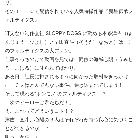
リ。
そのＴＴＦＣで配信されている人気特撮作品『新星伝承フ
ォルティクス』。
冴えない制作会社 SLOPPY DOGS に勤める本条津吉（ほ
んじょう つよし）と早田直斗（そうだ なおと）は、こ
のフォルティクスの大ファン。
仕事そっちのけで動画を見ては、同僚の海城心陽（うみし
ろ こはる）に叱られてばかり。
ある日、社長に押されるように向かった取材をきっかけ
に、３人はとんでもない事件に巻き込まれてしまう！
そして現れる“ホンモノ”のフォルティクス！？
「次のヒーローは君たちだ！」
え、これってどういうコト！？
津吉、直斗、心陽の３人はそれぞれが持つ良心に気づくこ
とができるのか！？
叫べ「配信！」