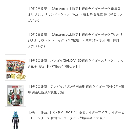
【9月2日発売】【Amazon.co.jp限定】仮面ライダーゼッツ 劇場版
オリジナル サウンドトラック（AL） - 高木 洋 & 坂部 剛（特典：メ
ガジャケ）
【9月2日発売】【Amazon.co.jp限定】仮面ライダーゼッツ TV オリ
ジナル サウンド トラック（AL2枚組） - 高木 洋 & 坂部 剛（特典：
メガジャケ）
【9月2日発売】バンダイ(BANDAI) SD仮面ライダースナック スナッ
ク菓子 食玩 【BOX販売/10個セット】
【9月3日発売】テレビマガジン特別編集 仮面ライダー 昭和46年~48
年 講談社所蔵写真集 究極
【9月5日発売】[バンダイ(BANDAI)] 仮面ライダーマイス ライダーヒ
ーローシリーズ 仮面ライダーダット 対象年齢 3 才以上