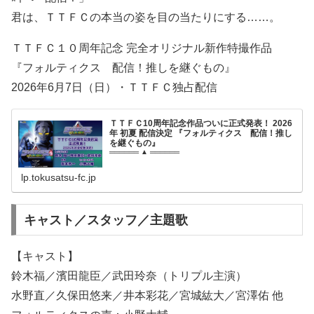
君は、ＴＴＦＣの本当の姿を目の当たりにする……。
ＴＴＦＣ１０周年記念 完全オリジナル新作特撮作品
『フォルティクス 配信！推しを継ぐもの』
2026年6月7日（日）・ＴＴＦＣ独占配信
ＴＴＦＣ10周年記念作品ついに正式発表！ 2026
年 初夏 配信決定 『フォルティクス 配信！推し
を継ぐもの』
══════ ▲ ══════
lp.tokusatsu-fc.jp
キャスト／スタッフ／主題歌
【キャスト】
鈴木福／濱田龍臣／武田玲奈（トリプル主演）
水野直／久保田悠来／井本彩花／宮城紘大／宮澤佑 他