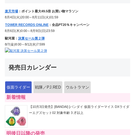
楽天市場
：ポイント最大49.5倍 お買い物マラソン
8月4日(火)20:00～8月11日(火)01:59
TOWER RECORDS ONLINE
：全品PT20％キャンペーン
8月6日(木)0:00～8月9日(日)23:59
駿河屋：
決算セール第２弾
8/7(金)8:00～8/12(水)7:599
発売日カレンダー
仮面ライダー
戦隊／PJ.RED
ウルトラマン
新着情報
【10月3日発売】[BANDAI] [バンダイ 仮面ライダーマイス DXライダ
ーエグズセット02 対象年齢 3 才以上
明後日以降の発売