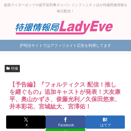
仮面ライダーゼッツや超宇宙刑事ギャバン インフィニティほか特撮関連情報を
毎日配信！
[PR]当サイトではアフィリエイト広告を利用してます
特撮
【予告編】『フォルティクス 配信！推し
を継ぐもの』追加キャストが発表！大友康
平、奥山かずさ、俊藤光利／久保田悠来、
井本彩花、宮城紘大、宮澤佑！
X
Facebook
はてブ