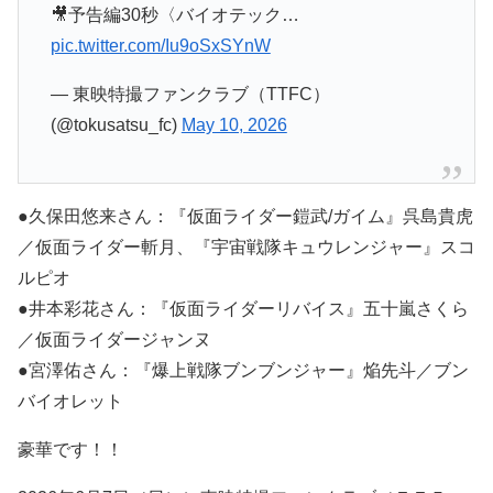
🎥予告編30秒〈バイオテック…
pic.twitter.com/Iu9oSxSYnW
— 東映特撮ファンクラブ（TTFC）
(@tokusatsu_fc)
May 10, 2026
●久保田悠来さん：『仮面ライダー鎧武/ガイム』呉島貴虎
／仮面ライダー斬月、『宇宙戦隊キュウレンジャー』スコ
ルピオ
●井本彩花さん：『仮面ライダーリバイス』五十嵐さくら
／仮面ライダージャンヌ
●宮澤佑さん：『爆上戦隊ブンブンジャー』焔先斗／ブン
バイオレット
豪華です！！