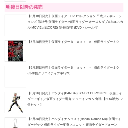
明後日以降の発売
【8月18日発売】仮面ライダーDVDコレクション 平成ジェネレーシ
ョンズ 第16号(仮面ライダー×仮面ライダー オーズ＆ダブルfeat.スカ
ル MOVIE大戦CORE) [分冊百科] (DVD・シール付)
【8月20日発売】仮面ライダーＢｌａｃｋ × 仮面ライダーＺＯ
【8月20日発売】仮面ライダーＢｌａｃｋ × 仮面ライダーＺＯ
(小学館クリエイティブ単行本)
【8月26日発売】バンダイ(BANDAI) SO-DO CHRONICLE 仮面ライ
ダーアギト／仮面ライダー響鬼 チューインガム 食玩 【BOX販売/12
個セット】
【8月30日発売】バンダイナムコヌイ(Bandai Namco Nui) 仮面ライ
ダーゼッツ 仮面ライダー変身マスコット 仮面ライダードォーン