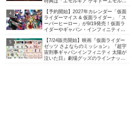
特典は「エモルギア ゲキドーエモルギ
ー・アポロン（ムービースペシャル
【予約開始】2027年カレンダー「仮面
ver.）」！
ライダーマイス & 仮面ライダー」「ス
ーパーヒーロー」が9/19発売！仮面ラ
イダーやギャバン・インフィニティ、
スーパー戦隊からウルトラマンなどが
【7/24販売開始】映画『仮面ライダー
大集合！
ゼッツ さよならのミッション』『超宇
宙刑事ギャバンインフィニティ 太陽が
泣いた日』劇場グッズのラインナップ
発表！