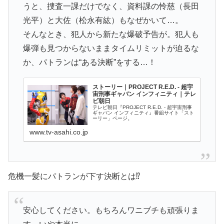
うと、捜査一課だけでなく、資料課の怜慈（長田
光平）と大佐（松永有紘）もなぜかいて…。
そんなとき、犯人から新たな爆破予告が。犯人も
爆弾も見つからないままタイムリミットが迫るな
か、パトランは“ある決断”をする…！
ストーリー｜PROJECT R.E.D. - 超宇
宙刑事ギャバン インフィニティ｜テレ
ビ朝日
テレビ朝日『PROJECT R.E.D. - 超宇宙刑事
ギャバン インフィニティ』番組サイト「スト
ーリー」ページ。
www.tv-asahi.co.jp
危機一髪にパトランが下す決断とは⁉
安心してください。もちろんワニブチも頑張りま