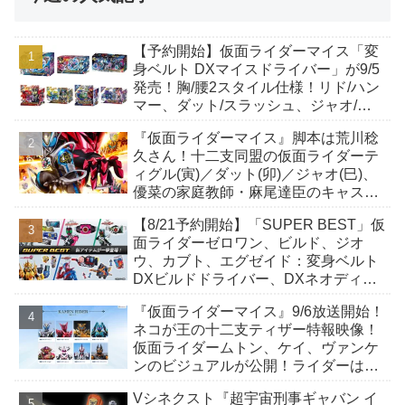
【予約開始】仮面ライダーマイス「変
身ベルト DXマイスドライバー」が9/5
発売！胸/腰2スタイル仕様！リド/ハン
マー、ダット/スラッシュ、ジャオ/バ
イト、ケイ/ショットボーンバックル
『仮面ライダーマイス』脚本は荒川稔
も！
久さん！十二支同盟の仮面ライダーテ
ィグル(寅)／ダット(卯)／ジャオ(巳)、
優菜の家庭教師・麻尾達臣のキャスト
が発表！トリガーのアキト金子隼也さ
【8/21予約開始】「SUPER BEST」仮
んも変身！
面ライダーゼロワン、ビルド、ジオ
ウ、カブト、エグゼイド：変身ベルト
DXビルドドライバー、DXネオディケ
イドライバー、DXホッパーゼクターほ
『仮面ライダーマイス』9/6放送開始！
か12点！
ネコが王の十二支ティザー特報映像！
仮面ライダームトン、ケイ、ヴァンケ
ンのビジュアルが公開！ライダーは子
丑寅卯辰巳午未申酉戌亥猫猫の14人⁉
Vシネクスト『超宇宙刑事ギャバン イ