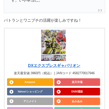
す。いや本当に。
パトランとワニブチの活躍が楽しみですね！
DXエクスプレスギャバリオン
楽天最安値:3960円（税込） | JANコード:4582770017946
Amazon
楽天市場
Yahoo!ショッピング
DMM通販
アニメイト
あみあみ