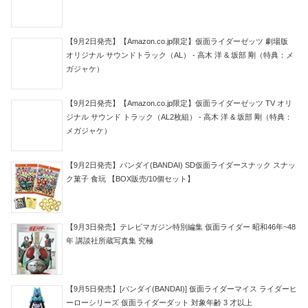
【9月2日発売】【Amazon.co.jp限定】仮面ライダーゼッツ 劇場版
オリジナル サウンドトラック（AL） - 高木 洋 & 坂部 剛（特典：メ
ガジャケ）
【9月2日発売】【Amazon.co.jp限定】仮面ライダーゼッツ TV オリ
ジナル サウンド トラック（AL2枚組） - 高木 洋 & 坂部 剛（特典：
メガジャケ）
【9月2日発売】バンダイ(BANDAI) SD仮面ライダースナック スナッ
ク菓子 食玩 【BOX販売/10個セット】
【9月3日発売】テレビマガジン特別編集 仮面ライダー 昭和46年~48
年 講談社所蔵写真集 究極
【9月5日発売】[バンダイ(BANDAI)] 仮面ライダーマイス ライダーヒ
ーローシリーズ 仮面ライダーダット 対象年齢 3 才以上