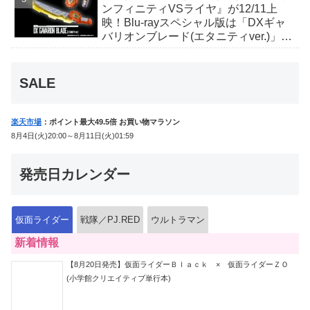
ンフィニティVSライヤ』が12/11上
映！Blu-rayスペシャル版は「DXギャ
バリオンブレード(エタニティver.)」
「ユカイダーエモルギー」ほか豪華特
典付！
SALE
楽天市場
：ポイント最大49.5倍 お買い物マラソン
8月4日(火)20:00～8月11日(火)01:59
発売日カレンダー
仮面ライダー
戦隊／PJ.RED
ウルトラマン
新着情報
【8月20日発売】仮面ライダーＢｌａｃｋ × 仮面ライダーＺＯ
(小学館クリエイティブ単行本)