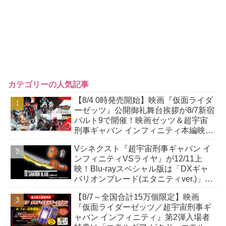
カテゴリーの人気記事
【8/4 0時発売開始】映画『仮面ライダ
ーゼッツ』公開御礼舞台挨拶が8/7新宿
バルト9で開催！映画ゼッツ＆超宇宙
刑事ギャバン インフィニティ本編映像
が公開！あのバイクチェイス＆上空か
Vシネクスト『超宇宙刑事ギャバン イ
ら登場！
ンフィニティVSライヤ』が12/11上
映！Blu-rayスペシャル版は「DXギャ
バリオンブレード(エタニティver.)」
「ユカイダーエモルギー」ほか豪華特
【8/7～全国合計15万個限定】映画
典付！
『仮面ライダーゼッツ／超宇宙刑事ギ
ャバン インフィニティ』第2弾入場者