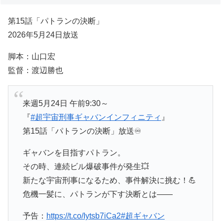
第15話「パトランの決断」
2026年5月24日放送
脚本：山口宏
監督：渡辺勝也
来週5月24日 午前9:30～
『
#超宇宙刑事ギャバンインフィニティ
』
第15話「パトランの決断」放送♾️
ギャバンを目指すパトラン。
その時、連続ビル爆破事件が発生💥
新たな宇宙刑事になるため、事件解決に挑む！💪
危機一髪に、パトランが下す決断とは――
予告：
https://t.co/Iytsb7iCa2
#超ギャバン