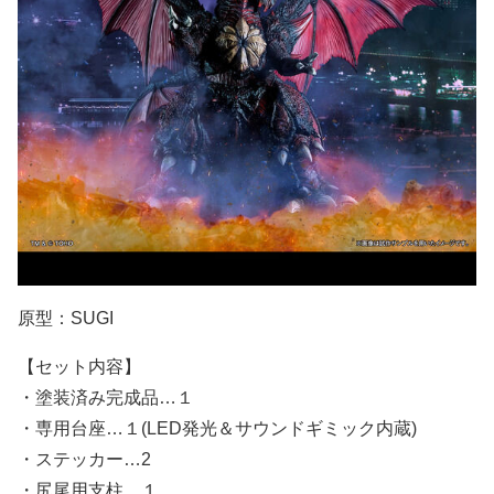
原型：SUGI
【セット内容】
・塗装済み完成品…１
・専用台座…１(LED発光＆サウンドギミック内蔵)
・ステッカー…2
・尻尾用支柱…１