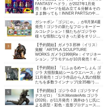
FANTASY ヘドラ」が2027年1月発
売！各パーツを組み立て＆分解＆その
まま飾っても！INNER PARTSの中に
収納できる「幼体」付き！
ガシャポン「ゴジにゃ。」が8月第4週
発売！ゴジラの新たなフロッキードー
ルコレクション！猫たちがゴジラや
様々な怪獣になりきった姿をオリジナ
ルデザインで立体化！
【予約開始】ガメラ3 邪神〈イリス〉
覚醒「ARTPLA SCULPTURE
WORKS ガメラ(1999)Re：イマジネー
ション」プラモデルが10月発売！ギャ
オスハイパーにとどめを刺そうとする
【予約開始】「にふぉるめーしょん ゴ
緊迫の瞬間！
ジラ 大怪獣集結シールウエハース」が
11月発売！ゴジラ作品から人気の怪獣
たちを多数ラインナップ(全35種/うち
シクレ2種)！ ウルトラレアには箔押し
【予約開始】ゴジラ-0.0（ゴジラマイ
加工！
ナスゼロ）「S.H.MonsterArts ゴジラ
(2026)」が11月発売！酒井ゆうじ氏に
よる原型・彩色・造形プロデュースに