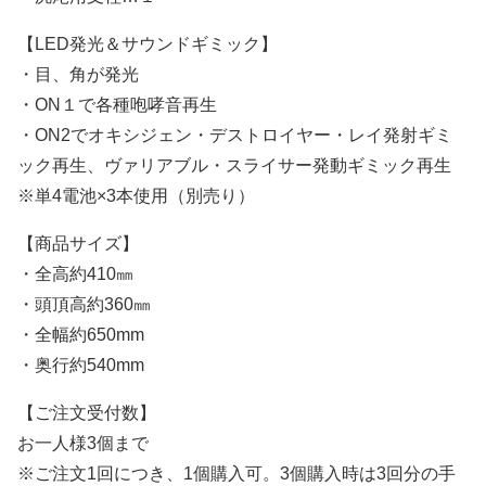
【LED発光＆サウンドギミック】
・目、角が発光
・ON１で各種咆哮音再生
・ON2でオキシジェン・デストロイヤー・レイ発射ギミ
ック再生、ヴァリアブル・スライサー発動ギミック再生
※単4電池×3本使用（別売り）
【商品サイズ】
・全高約410㎜
・頭頂高約360㎜
・全幅約650mm
・奥行約540mm
【ご注文受付数】
お一人様3個まで
※ご注文1回につき、1個購入可。3個購入時は3回分の手