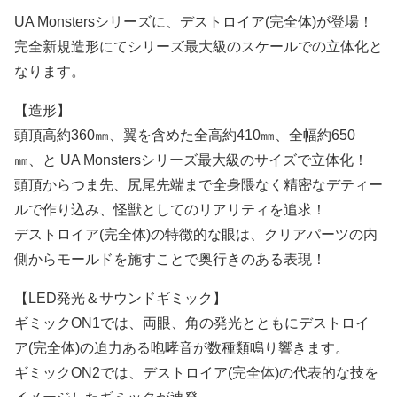
UA Monstersシリーズに、デストロイア(完全体)が登場！
完全新規造形にてシリーズ最大級のスケールでの立体化と
なります。
【造形】
頭頂高約360㎜、翼を含めた全高約410㎜、全幅約650
㎜、と UA Monstersシリーズ最大級のサイズで立体化！
頭頂からつま先、尻尾先端まで全身隈なく精密なデティー
ルで作り込み、怪獣としてのリアリティを追求！
デストロイア(完全体)の特徴的な眼は、クリアパーツの内
側からモールドを施すことで奥行きのある表現！
【LED発光＆サウンドギミック】
ギミックON1では、両眼、角の発光とともにデストロイ
ア(完全体)の迫力ある咆哮音が数種類鳴り響きます。
ギミックON2では、デストロイア(完全体)の代表的な技を