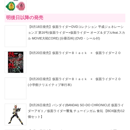
明後日以降の発売
【8月18日発売】仮面ライダーDVDコレクション 平成ジェネレーシ
ョンズ 第16号(仮面ライダー×仮面ライダー オーズ＆ダブルfeat.スカ
ル MOVIE大戦CORE) [分冊百科] (DVD・シール付)
【8月20日発売】仮面ライダーＢｌａｃｋ × 仮面ライダーＺＯ
【8月20日発売】仮面ライダーＢｌａｃｋ × 仮面ライダーＺＯ
(小学館クリエイティブ単行本)
【8月26日発売】バンダイ(BANDAI) SO-DO CHRONICLE 仮面ライ
ダーアギト／仮面ライダー響鬼 チューインガム 食玩 【BOX販売/12
個セット】