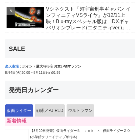
丑寅卯辰巳午未申酉戌亥猫猫の14人⁉
Vシネクスト『超宇宙刑事ギャバン イ
ンフィニティVSライヤ』が12/11上
映！Blu-rayスペシャル版は「DXギャ
バリオンブレード(エタニティver.)」
「ユカイダーエモルギー」ほか豪華特
典付！
SALE
楽天市場
：ポイント最大49.5倍 お買い物マラソン
8月4日(火)20:00～8月11日(火)01:59
発売日カレンダー
仮面ライダー
戦隊／PJ.RED
ウルトラマン
新着情報
【8月20日発売】仮面ライダーＢｌａｃｋ × 仮面ライダーＺＯ
(小学館クリエイティブ単行本)