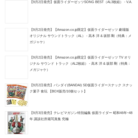
【9月2日発売】仮面ライダーゼッツSONG BEST（AL3枚組） - V.A.
【9月2日発売】【Amazon.co.jp限定】仮面ライダーゼッツ 劇場版
オリジナル サウンドトラック（AL） - 高木 洋 & 坂部 剛（特典：メ
ガジャケ）
【9月2日発売】【Amazon.co.jp限定】仮面ライダーゼッツ TV オリ
ジナル サウンド トラック（AL2枚組） - 高木 洋 & 坂部 剛（特典：
メガジャケ）
【9月2日発売】バンダイ(BANDAI) SD仮面ライダースナック スナッ
ク菓子 食玩 【BOX販売/10個セット】
【9月3日発売】テレビマガジン特別編集 仮面ライダー 昭和46年~48
年 講談社所蔵写真集 究極