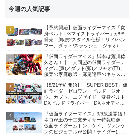
今週の人気記事
【予約開始】仮面ライダーマイス「変
身ベルト DXマイスドライバー」が9/5
発売！胸/腰2スタイル仕様！リド/ハン
マー、ダット/スラッシュ、ジャオ/バ
イト、ケイ/ショットボーンバックル
『仮面ライダーマイス』脚本は荒川稔
も！
久さん！十二支同盟の仮面ライダーテ
ィグル(寅)／ダット(卯)／ジャオ(巳)、
優菜の家庭教師・麻尾達臣のキャスト
が発表！トリガーのアキト金子隼也さ
【8/21予約開始】「SUPER BEST」仮
んも変身！
面ライダーゼロワン、ビルド、ジオ
ウ、カブト、エグゼイド：変身ベルト
DXビルドドライバー、DXネオディケ
イドライバー、DXホッパーゼクターほ
『仮面ライダーマイス』9/6放送開始！
か12点！
ネコが王の十二支ティザー特報映像！
仮面ライダームトン、ケイ、ヴァンケ
ンのビジュアルが公開！ライダーは子