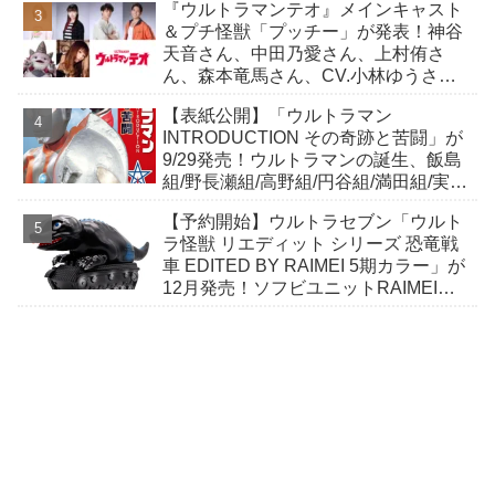
『ウルトラマンテオ』メインキャスト
＆プチ怪獣「プッチー」が発表！神谷
天音さん、中田乃愛さん、上村侑さ
ん、森本竜馬さん、CV.小林ゆうさ
ん！
【表紙公開】「ウルトラマン
INTRODUCTION その奇跡と苦闘」が
9/29発売！ウルトラマンの誕生、飯島
組/野長瀬組/高野組/円谷組/満田組/実相
寺組/樋口組/鈴木組の…
【予約開始】ウルトラセブン「ウルト
ラ怪獣 リエディット シリーズ 恐竜戦
車 EDITED BY RAIMEI 5期カラー」が
12月発売！ソフビユニットRAIMEIに
よる恐竜戦車が絶妙なデフォルメ感で
登場！