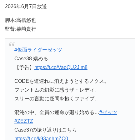
2026年6月7日放送
脚本:高橋悠也
監督:柴﨑貴行
#仮面ライダーゼッツ
Case38 矯める
【予告】
https://t.co/VaoQU2Jim8
CODEを道連れに消えようとするノクス。
ファントムの幻影に惑うザ・レディ。
スリーの言動に疑問を抱くファイブ。
混沌の中、全員の運命が廻り始める…
#ゼッツ
#ZEZTZ
Case37の振り返りはこちら
https://t.co/k93anhmZC0