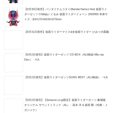
【8月30日発売】バンダイナムコヌイ(Bandai Namco Nui) 仮面ライ
ダーゼッツ Chibiぬいぐるみ 仮面ライダードォーン 2693950 本体サ
イズ：約H170×W100×D70mm
【8月31日発売】仮面ライダーマイス&全仮面ライダー ひみつ大図鑑
【9月2日発売】仮面ライダーゼッツ CD-BOX（AL6枚組+Blu-ray
Disc） - V.A.
【9月2日発売】仮面ライダーゼッツSONG BEST（AL3枚組） - V.A.
【9月2日発売】【Amazon.co.jp限定】仮面ライダーゼッツ 劇場版
オリジナル サウンドトラック（AL） - 高木 洋 & 坂部 剛（特典：メ
ガジャケ）