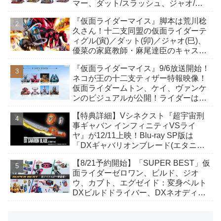
マー、ダット/スラッシュ、ジャオ/バ
イト、ケイ/ショットボーンバックル
『仮面ライダーマイス』脚本は荒川稔
も！
久さん！十二支同盟の仮面ライダーテ
ィグル(寅)／ダット(卯)／ジャオ(巳)、
優菜の家庭教師・麻尾達臣のキャスト
が発表！トリガーのアキト金子隼也さ
『仮面ライダーマイス』9/6放送開始！
んも変身！
ネコが王の十二支ティザー特報映像！
仮面ライダームトン、ケイ、ヴァンケ
ンのビジュアルが公開！ライダーは子
丑寅卯辰巳午未申酉戌亥猫猫の14人⁉
【特典詳細】Vシネクスト『超宇宙刑
事ギャバン インフィニティVSライ
ヤ』が12/11上映！Blu-ray SP版は
「DXギャバリオンブレード(エタニテ
ィver.)」「ユカイダーエモルギー」ほ
【8/21予約開始】「SUPER BEST」仮
か豪華特典付き！
面ライダーゼロワン、ビルド、ジオ
ウ、カブト、エグゼイド：変身ベルト
DXビルドドライバー、DXネオディケ
イドライバー、DXホッパーゼクターほ
か12点！