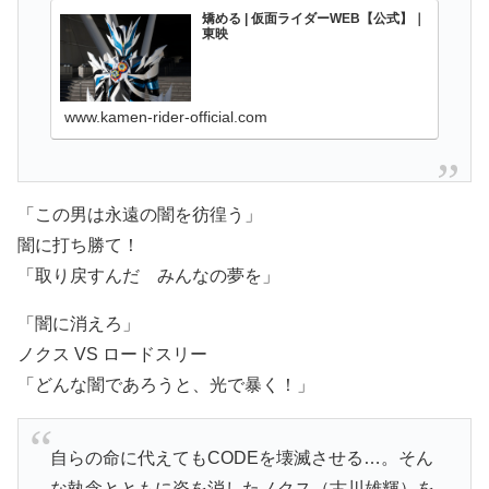
矯める | 仮面ライダーWEB【公式】｜
東映
www.kamen-rider-official.com
「この男は永遠の闇を彷徨う」
闇に打ち勝て！
「取り戻すんだ みんなの夢を」
「闇に消えろ」
ノクス VS ロードスリー
「どんな闇であろうと、光で暴く！」
自らの命に代えてもCODEを壊滅させる…。そん
な執念とともに姿を消したノクス（古川雄輝）を