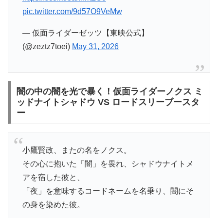
pic.twitter.com/9d57O9VeMw
— 仮面ライダーゼッツ【東映公式】
(@zeztz7toei)
May 31, 2026
闇の中の闇を光で暴く！仮面ライダーノクス ミ
ッドナイトシャドウ VS ロードスリーブースタ
ー
小鷹賢政、またの名をノクス。
その心に抱いた「闇」を畏れ、シャドウナイトメ
アを宿した彼と、
「夜」を意味するコードネームを名乗り、闇にそ
の身を染めた彼。