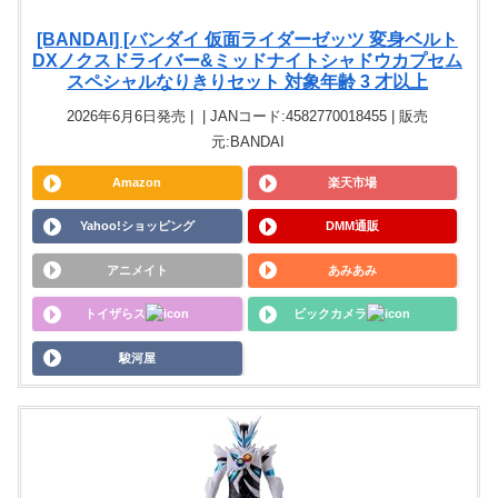
[BANDAI] [バンダイ 仮面ライダーゼッツ 変身ベルト
DXノクスドライバー&ミッドナイトシャドウカプセム
スペシャルなりきりセット 対象年齢 3 才以上
2026年6月6日発売 | | JANコード:4582770018455 | 販売
元:BANDAI
Amazon
楽天市場
Yahoo!ショッピング
DMM通販
アニメイト
あみあみ
トイザらス
ビックカメラ
駿河屋