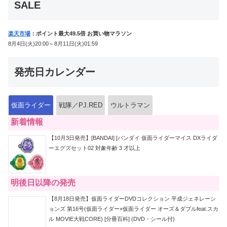
SALE
楽天市場
：ポイント最大49.5倍 お買い物マラソン
8月4日(火)20:00～8月11日(火)01:59
発売日カレンダー
仮面ライダー
戦隊／PJ.RED
ウルトラマン
新着情報
【10月3日発売】[BANDAI] [バンダイ 仮面ライダーマイス DXライダ
ーエグズセット02 対象年齢 3 才以上
明後日以降の発売
【8月18日発売】仮面ライダーDVDコレクション 平成ジェネレーシ
ョンズ 第16号(仮面ライダー×仮面ライダー オーズ＆ダブルfeat.スカ
ル MOVIE大戦CORE) [分冊百科] (DVD・シール付)