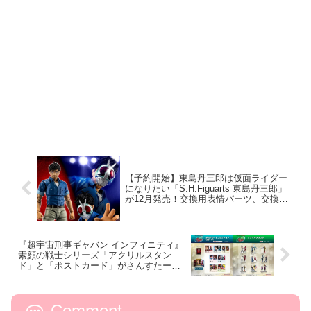
【予約開始】東島丹三郎は仮面ライダー
になりたい「S.H.Figuarts 東島丹三郎」
が12月発売！交換用表情パーツ、交換用
前髪パーツにより4通り組み合わせを楽し
める！
『超宇宙刑事ギャバン インフィニティ』
素顔の戦士シリーズ「アクリルスタン
ド」と「ポストカード」がさんすたーぶ
んぐのおみせONLINEで発売中！
Comment