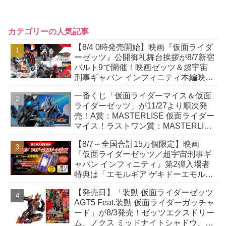
カテゴリーの人気記事
【8/4 0時発売開始】映画『仮面ライダ
ーゼッツ』公開御礼舞台挨拶が8/7新宿
バルト9で開催！映画ゼッツ＆超宇宙
刑事ギャバン インフィニティ本編映像
が公開！あのバイクチェイス＆上空か
一番くじ「仮面ライダーマイス＆仮面
ら登場！
ライダーゼッツ」が11/27より順次発
売！A賞：MASTERLISE 仮面ライダー
マイス！ラストワン賞：MASTERLISE
仮面ライダーゼッツエクスドリーム！
【8/7～全国合計15万個限定】映画
『仮面ライダーゼッツ／超宇宙刑事ギ
ャバン インフィニティ』第2弾入場者
特典は「エモルギア ゲキドーエモルギ
ー・アポロン（ムービースペシャル
【発売日】「装動 仮面ライダーゼッツ
ver.）」！
AGT5 Feat.装動 仮面ライダーガッチャ
ード」が8/3発売！ゼッツエクスドリー
ム、ノクス ミッドナイトシャドウ、ロ