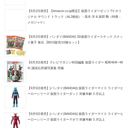
【9月2日発売】【Amazon.co.jp限定】仮面ライダーゼッツ TV オリ
ジナル サウンド トラック（AL2枚組） - 高木 洋 & 坂部 剛（特典：
メガジャケ）
【9月2日発売】バンダイ(BANDAI) SD仮面ライダースナック スナッ
ク菓子 食玩 【BOX販売/10個セット】
【9月3日発売】テレビマガジン特別編集 仮面ライダー 昭和46年~48
年 講談社所蔵写真集 究極
【9月5日発売】[バンダイ(BANDAI)] 仮面ライダーマイス ライダーヒ
ーローシリーズ 仮面ライダーダット 対象年齢 3 才以上
【9月5日発売】[バンダイ(BANDAI)] 仮面ライダーマイス ライダーヒ
ーローシリーズ 仮面ライダーマオウ 対象年齢 3 才以上