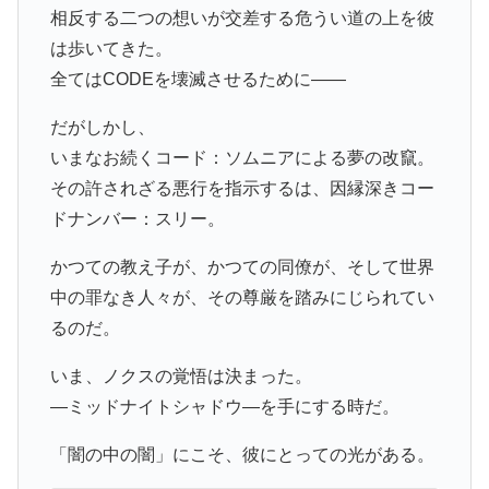
相反する二つの想いが交差する危うい道の上を彼
は歩いてきた。
全てはCODEを壊滅させるために――
だがしかし、
いまなお続くコード：ソムニアによる夢の改竄。
その許されざる悪行を指示するは、因縁深きコー
ドナンバー：スリー。
かつての教え子が、かつての同僚が、そして世界
中の罪なき人々が、その尊厳を踏みにじられてい
るのだ。
いま、ノクスの覚悟は決まった。
―ミッドナイトシャドウ―を手にする時だ。
「闇の中の闇」にこそ、彼にとっての光がある。