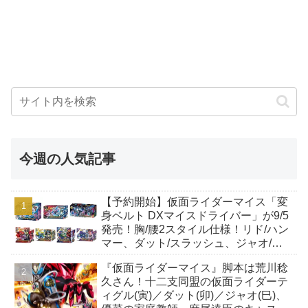
今週の人気記事
【予約開始】仮面ライダーマイス「変
身ベルト DXマイスドライバー」が9/5
発売！胸/腰2スタイル仕様！リド/ハン
マー、ダット/スラッシュ、ジャオ/バ
イト、ケイ/ショットボーンバックル
『仮面ライダーマイス』脚本は荒川稔
も！
久さん！十二支同盟の仮面ライダーテ
ィグル(寅)／ダット(卯)／ジャオ(巳)、