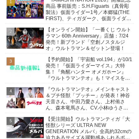
商品 事前販売：S.H.Figuarts（真骨彫
製法）仮面ライダー1号／本郷猛(THE
FIRST)、ティガダーク、仮面ライダー
ガヴおカシなセット
【オンライン開始】「一番くじ ウルト
ラマン 60th Anniversary」店舗：7/24
発売！新ブランド「空創ノスタルジ
オ」ウルトラマン＆ゼットン登場！
【予約開始】「宇宙船 vol.194」が10/1
発売！『仮面ライダーマイス』大特
集！『角醒ハンター オメガホーン』
『ウルトラマンテオ』も！マイスをよ
り楽しむための小冊子が付属！
『ウルトラマンテオ』メインキャスト
＆プチ怪獣「プッチー」が発表！神谷
天音さん、中田乃愛さん、上村侑さ
ん、森本竜馬さん、CV.小林ゆうさ
ん！
【受注開始】ウルトラマンティガ「大
怪獣シリーズ ULTRA NEW
GENERATION メルバ」全高約32cmの
迫力あるサイズ＆躍動感あふれるポー