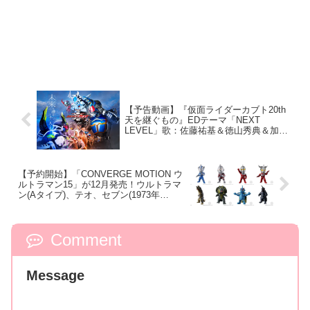
【予告動画】『仮面ライダーカブト20th
天を継ぐもの』EDテーマ「NEXT
LEVEL」歌：佐藤祐基＆徳山秀典＆加藤
和樹！「ひいおばあちゃんが言ってい
た」！加賀美「天道、お前は今…
【予約開始】「CONVERGE MOTION ウ
ルトラマン15」が12月発売！ウルトラマ
ン(Aタイプ)、テオ、セブン(1973年
ver.)、レオ、ベムラー、ジラース、テン
ペラ―星人、ブラックギラスが収録！
Comment
Message