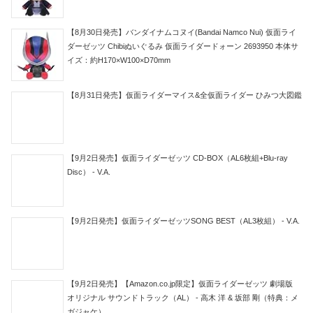
【8月30日発売】バンダイナムコヌイ(Bandai Namco Nui) 仮面ライ
ダーゼッツ Chibiぬいぐるみ 仮面ライダードォーン 2693950 本体サ
イズ：約H170×W100×D70mm
【8月31日発売】仮面ライダーマイス&全仮面ライダー ひみつ大図鑑
【9月2日発売】仮面ライダーゼッツ CD-BOX（AL6枚組+Blu-ray
Disc） - V.A.
【9月2日発売】仮面ライダーゼッツSONG BEST（AL3枚組） - V.A.
【9月2日発売】【Amazon.co.jp限定】仮面ライダーゼッツ 劇場版
オリジナル サウンドトラック（AL） - 高木 洋 & 坂部 剛（特典：メ
ガジャケ）