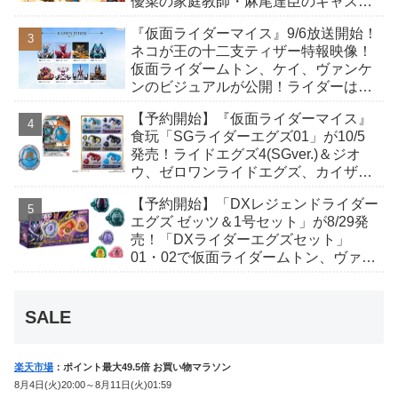
優菜の家庭教師・麻尾達臣のキャスト
が発表！トリガーのアキト金子隼也さ
『仮面ライダーマイス』9/6放送開始！
んも変身！
ネコが王の十二支ティザー特報映像！
仮面ライダームトン、ケイ、ヴァンケ
ンのビジュアルが公開！ライダーは子
丑寅卯辰巳午未申酉戌亥猫猫の14人⁉
【予約開始】『仮面ライダーマイス』
食玩「SGライダーエグズ01」が10/5
発売！ライドエグズ4(SGver.)＆ジオ
ウ、ゼロワンライドエグズ、カイザ、
ギャレン、ディエンドシードエグズ！
【予約開始】「DXレジェンドライダー
エグズ ゼッツ＆1号セット」が8/29発
売！「DXライダーエグズセット」
01・02で仮面ライダームトン、ヴァン
ケンに変身！マイスもフォームチェン
ジ！
SALE
楽天市場
：ポイント最大49.5倍 お買い物マラソン
8月4日(火)20:00～8月11日(火)01:59