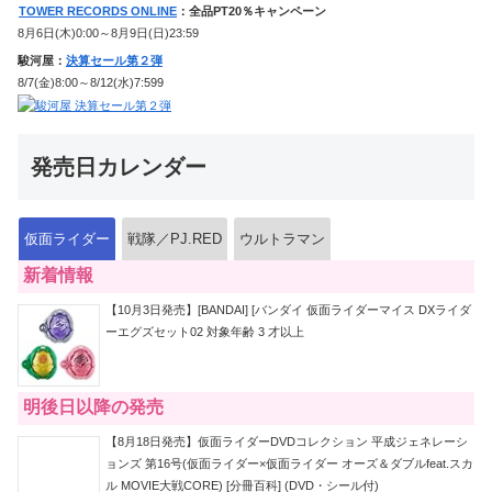
TOWER RECORDS ONLINE
：全品PT20％キャンペーン
8月6日(木)0:00～8月9日(日)23:59
駿河屋：
決算セール第２弾
8/7(金)8:00～8/12(水)7:599
発売日カレンダー
仮面ライダー
戦隊／PJ.RED
ウルトラマン
新着情報
【10月3日発売】[BANDAI] [バンダイ 仮面ライダーマイス DXライダ
ーエグズセット02 対象年齢 3 才以上
明後日以降の発売
【8月18日発売】仮面ライダーDVDコレクション 平成ジェネレーシ
ョンズ 第16号(仮面ライダー×仮面ライダー オーズ＆ダブルfeat.スカ
ル MOVIE大戦CORE) [分冊百科] (DVD・シール付)