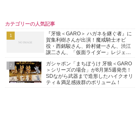
カテゴリーの人気記事
『牙狼＜GARO＞ ハガネを継ぐ者』に
賀集利樹さんが出演！魔戒騎士オビ
役・西銘駿さん、鈴村健一さん、渋江
譲二さん、「仮面ライダー」レジェン
ドの出演続く！
ガシャポン「まちぼうけ 牙狼＜GARO
＞シリーズの場合」が8月第5週発売！
SDながら武器まで造形したハイクオリ
ティ＆満足感抜群のボリューム！