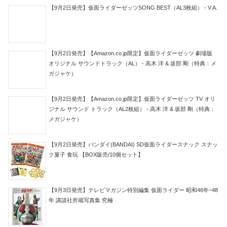
【9月2日発売】仮面ライダーゼッツSONG BEST（AL3枚組） - V.A.
【9月2日発売】【Amazon.co.jp限定】仮面ライダーゼッツ 劇場版
オリジナル サウンドトラック（AL） - 高木 洋 & 坂部 剛（特典：メ
ガジャケ）
【9月2日発売】【Amazon.co.jp限定】仮面ライダーゼッツ TV オリ
ジナル サウンド トラック（AL2枚組） - 高木 洋 & 坂部 剛（特典：
メガジャケ）
【9月2日発売】バンダイ(BANDAI) SD仮面ライダースナック スナッ
ク菓子 食玩 【BOX販売/10個セット】
【9月3日発売】テレビマガジン特別編集 仮面ライダー 昭和46年~48
年 講談社所蔵写真集 究極