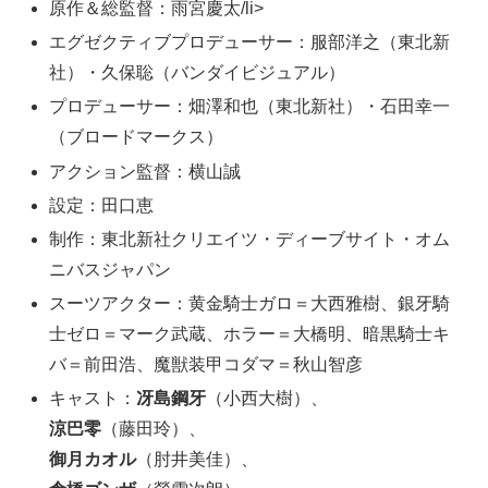
原作＆総監督：雨宮慶太/li>
エグゼクティブプロデューサー：服部洋之（東北新
社）・久保聡（バンダイビジュアル）
プロデューサー：畑澤和也（東北新社）・石田幸一
（ブロードマークス）
アクション監督：横山誠
設定：田口恵
制作：東北新社クリエイツ・ディーブサイト・オム
ニバスジャパン
スーツアクター：黄金騎士ガロ＝大西雅樹、銀牙騎
士ゼロ＝マーク武蔵、ホラー＝大橋明、暗黒騎士キ
バ＝前田浩、魔獣装甲コダマ＝秋山智彦
キャスト：
冴島鋼牙
（小西大樹）、
涼巴零
（藤田玲）、
御月カオル
（肘井美佳）、