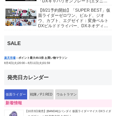
「DXギャバリオンブレード(エタニテ
ィver.)」「ユカイダーエモルギー」ほ
【8/21予約開始】「SUPER BEST」仮
か豪華特典付き！
面ライダーゼロワン、ビルド、ジオ
ウ、カブト、エグゼイド：変身ベルト
DXビルドドライバー、DXネオディケ
イドライバー、DXホッパーゼクターほ
か12点！
SALE
楽天市場
：ポイント最大49.5倍 お買い物マラソン
8月4日(火)20:00～8月11日(火)01:59
発売日カレンダー
仮面ライダー
戦隊／PJ.RED
ウルトラマン
新着情報
【10月3日発売】[BANDAI] [バンダイ 仮面ライダーマイス DXライダ