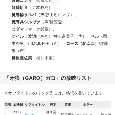
倉橋ゴンザ
（螢雪次朗）、
龍崎駈音
（京本政樹）、
魔導輪サルバ
（声/影山ヒロノブ）、
魔導具シルヴァ
（声/折笠愛）、
コダマ
（マーク武蔵）、
ケイル
（渡辺けあき）/井上富美子（声）、
ベル
（岡
本杏里）/川名真知子（声）、
ローズ
（柏幸奈）/佐藤
朱（声）、
篠原亜佐美
（福井未菜）
「牙狼（GARO）ガロ」の放映リスト
※サブタイトルのリンク先には、感想を書いています。
話数
放映日
サブタイトル
脚本
監督
ホラー
2005/
梶研吾
1
絵 本
雨宮慶太
アングレー
峰岸徹（