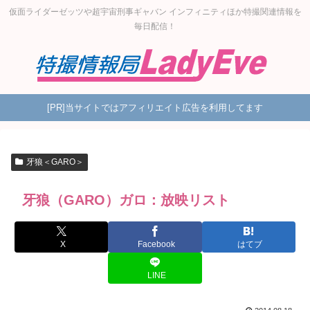
仮面ライダーゼッツや超宇宙刑事ギャバン インフィニティほか特撮関連情報を
毎日配信！
[PR]当サイトではアフィリエイト広告を利用してます
牙狼＜GARO＞
牙狼（GARO）ガロ：放映リスト
X
Facebook
はてブ
LINE