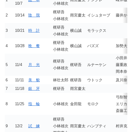
10/7
小林雄次
梶研吾
2
10/14
陰 我
雨宮慶太
イシュターブ
藤井かほ
小林雄次
梶研吾
3
10/21
時 計
横山誠
モラックス
小林雄次
梶研吾
4
10/28
晩 餐
横山誠
パズズ
加勢大周
小林雄次
小田井涼
梶研吾
5
11/4
月 光
梶研吾
ルナーケン
藤重政孝
小林雄次
岡本奈月
6
11/11
美 貌
林壮太郎
梶研吾
ウトック
及川奈央
7
11/18
銀 牙
梶研吾
雨宮慶太
弓削智久
8
11/25
指 輪
小林雄次
金田龍
モロク
エリカ（
斎藤工
梶研吾
9
12/2
試 練
小林雄次
雨宮慶太
ハンプティ
村井克行