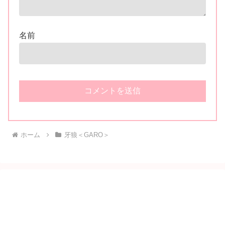
名前
ホーム
牙狼＜GARO＞