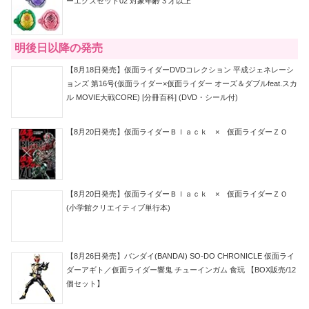
ーエグズセット02 対象年齢 3 才以上
明後日以降の発売
【8月18日発売】仮面ライダーDVDコレクション 平成ジェネレーシ
ョンズ 第16号(仮面ライダー×仮面ライダー オーズ＆ダブルfeat.スカ
ル MOVIE大戦CORE) [分冊百科] (DVD・シール付)
【8月20日発売】仮面ライダーＢｌａｃｋ × 仮面ライダーＺＯ
【8月20日発売】仮面ライダーＢｌａｃｋ × 仮面ライダーＺＯ
(小学館クリエイティブ単行本)
【8月26日発売】バンダイ(BANDAI) SO-DO CHRONICLE 仮面ライ
ダーアギト／仮面ライダー響鬼 チューインガム 食玩 【BOX販売/12
個セット】