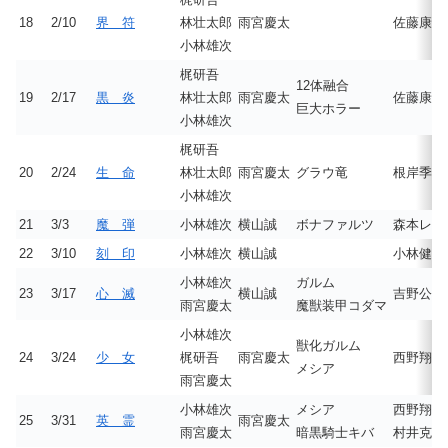
18
2/10
界 符
林壮太郎
雨宮慶太
佐藤康恵
小林雄次
梶研吾
12体融合
19
2/17
黒 炎
林壮太郎
雨宮慶太
佐藤康恵
巨大ホラー
小林雄次
梶研吾
20
2/24
生 命
林壮太郎
雨宮慶太
グラウ竜
根岸季衣
小林雄次
21
3/3
魔 弾
小林雄次
横山誠
ボナファルツ
森本レオ
22
3/10
刻 印
小林雄次
横山誠
小林健一
小林雄次
ガルム
23
3/17
心 滅
横山誠
吉野公佳
雨宮慶太
魔獣装甲コダマ
小林雄次
獣化ガルム
24
3/24
少 女
梶研吾
雨宮慶太
西野翔（
メシア
雨宮慶太
小林雄次
メシア
西野翔（
25
3/31
英 霊
雨宮慶太
雨宮慶太
暗黒騎士キバ
村井克行