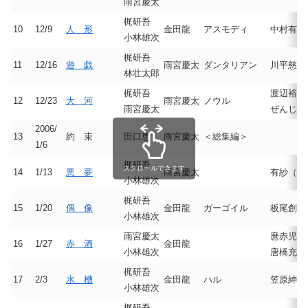
雨宮慶太
梶研吾
10
12/9
人 形
金田龍
アスモディ
中村有志
小林雄次
梶研吾
11
12/16
遊 戯
雨宮慶太
ダンタリアン
川平慈英
林壮太郎
梶研吾
渡辺裕之
12
12/23
大 河
雨宮慶太
ノウル
雨宮慶太
ぜんじろ
2006/
13
約 束
田口恵
雨宮慶太
＜総集編＞
1/6
梶研吾
スクロールできます
14
1/13
悪 夢
雨宮慶太
有紗（静
小林雄次
梶研吾
15
1/20
偶 像
金田龍
ガーゴイル
板尾創路
小林雄次
雨宮慶太
麿赤児（
16
1/27
赤 酒
金田龍
小林雄次
唐橋充？
梶研吾
17
2/3
水 槽
金田龍
ハル
笠原紳司
小林雄次
梶研吾