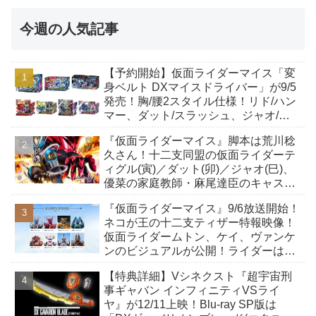
今週の人気記事
【予約開始】仮面ライダーマイス「変
身ベルト DXマイスドライバー」が9/5
発売！胸/腰2スタイル仕様！リド/ハン
マー、ダット/スラッシュ、ジャオ/バ
イト、ケイ/ショットボーンバックル
『仮面ライダーマイス』脚本は荒川稔
も！
久さん！十二支同盟の仮面ライダーテ
ィグル(寅)／ダット(卯)／ジャオ(巳)、
優菜の家庭教師・麻尾達臣のキャスト
が発表！トリガーのアキト金子隼也さ
『仮面ライダーマイス』9/6放送開始！
んも変身！
ネコが王の十二支ティザー特報映像！
仮面ライダームトン、ケイ、ヴァンケ
ンのビジュアルが公開！ライダーは子
丑寅卯辰巳午未申酉戌亥猫猫の14人⁉
【特典詳細】Vシネクスト『超宇宙刑
事ギャバン インフィニティVSライ
ヤ』が12/11上映！Blu-ray SP版は