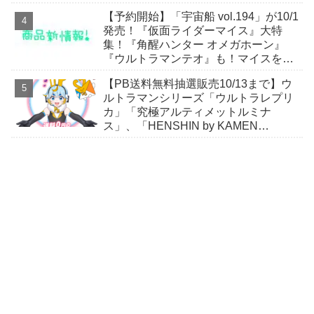
ガヴおカシなセット
【予約開始】「宇宙船 vol.194」が10/1
発売！『仮面ライダーマイス』大特
集！『角醒ハンター オメガホーン』
『ウルトラマンテオ』も！マイスをよ
り楽しむための小冊子が付属！
【PB送料無料抽選販売10/13まで】ウ
ルトラマンシリーズ「ウルトラレプリ
カ」「究極アルティメットルミナ
ス」、「HENSHIN by KAMEN
RIDER」スニーカーほか