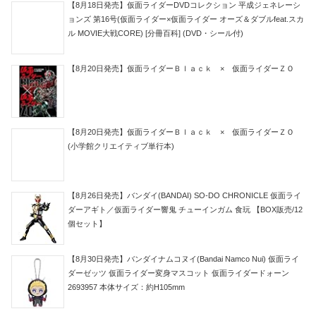
【8月18日発売】仮面ライダーDVDコレクション 平成ジェネレーシ
ョンズ 第16号(仮面ライダー×仮面ライダー オーズ＆ダブルfeat.スカ
ル MOVIE大戦CORE) [分冊百科] (DVD・シール付)
【8月20日発売】仮面ライダーＢｌａｃｋ × 仮面ライダーＺＯ
【8月20日発売】仮面ライダーＢｌａｃｋ × 仮面ライダーＺＯ
(小学館クリエイティブ単行本)
【8月26日発売】バンダイ(BANDAI) SO-DO CHRONICLE 仮面ライ
ダーアギト／仮面ライダー響鬼 チューインガム 食玩 【BOX販売/12
個セット】
【8月30日発売】バンダイナムコヌイ(Bandai Namco Nui) 仮面ライ
ダーゼッツ 仮面ライダー変身マスコット 仮面ライダードォーン
2693957 本体サイズ：約H105mm