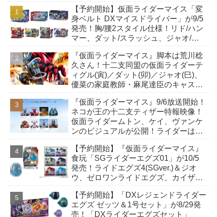
【予約開始】仮面ライダーマイス「変
身ベルト DXマイスドライバー」が9/5
発売！胸/腰2スタイル仕様！リド/ハン
マー、ダット/スラッシュ、ジャオ/バ
イト、ケイ/ショットボーンバックル
『仮面ライダーマイス』脚本は荒川稔
も！
久さん！十二支同盟の仮面ライダーテ
ィグル(寅)／ダット(卯)／ジャオ(巳)、
優菜の家庭教師・麻尾達臣のキャスト
が発表！トリガーのアキト金子隼也さ
『仮面ライダーマイス』9/6放送開始！
んも変身！
ネコが王の十二支ティザー特報映像！
仮面ライダームトン、ケイ、ヴァンケ
ンのビジュアルが公開！ライダーは子
丑寅卯辰巳午未申酉戌亥猫猫の14人⁉
【予約開始】『仮面ライダーマイス』
食玩「SGライダーエグズ01」が10/5
発売！ライドエグズ4(SGver.)＆ジオ
ウ、ゼロワンライドエグズ、カイザ、
ギャレン、ディエンドシードエグズ！
【予約開始】「DXレジェンドライダー
エグズ ゼッツ＆1号セット」が8/29発
売！「DXライダーエグズセット」