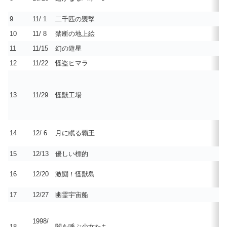
9
11/ 1
二千匹の襲撃
10
11/ 8
禁断の地上絵
11
11/15
幻の遊星
12
11/22
怪盗ヒマラ
13
11/29
怪獣工場
14
12/ 6
月に眠る覇王
15
12/13
優しい標的
16
12/20
激闘！怪獣島
17
12/27
幽霊宇宙船
1998/
18
闇を呼ぶ少女たち