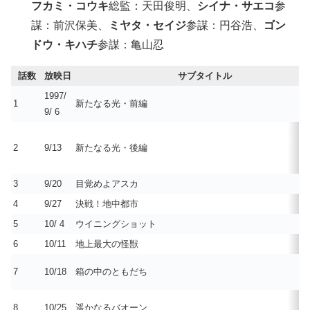
フカミ・コウキ
総監：天田俊明、
シイナ・サエコ
参
謀：前沢保美、
ミヤタ・セイジ
参謀：円谷浩、
ゴン
ドウ・キハチ
参謀：亀山忍
話数
放映日
サブタイトル
1997/
1
新たなる光・前編
9/ 6
2
9/13
新たなる光・後編
3
9/20
目覚めよアスカ
4
9/27
決戦！地中都市
5
10/ 4
ウイニングショット
6
10/11
地上最大の怪獣
7
10/18
箱の中のともだち
8
10/25
遥かなるバオーン