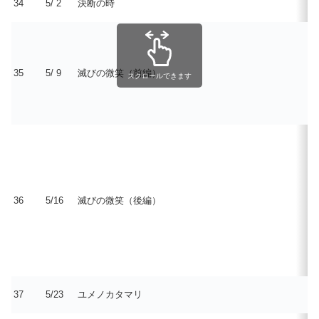
34
5/ 2
決断の時
35
5/ 9
滅びの微笑（前編）
スクロールできます
36
5/16
滅びの微笑（後編）
37
5/23
ユメノカタマリ