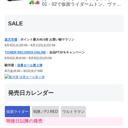
01・02で仮面ライダームトン、ヴァン
ケンに変身！マイスもフォームチェン
ジ！
SALE
楽天市場
：ポイント最大49.5倍 お買い物マラソン
8月4日(火)20:00～8月11日(火)01:59
TOWER RECORDS ONLINE
：全品PT20％キャンペーン
8月6日(木)0:00～8月9日(日)23:59
駿河屋：
決算セール第２弾
8/7(金)8:00～8/12(水)7:599
発売日カレンダー
仮面ライダー
戦隊／PJ.RED
ウルトラマン
明後日以降の発売