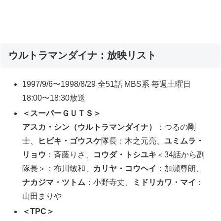
ウルトラマンダイナ：放映リスト
1997/9/6〜1998/8/29 全51話 MBS系 毎週土曜日
18:00〜18:30放送
＜スーパーＧＵＴＳ＞
アスカ・シン（ウルトラマンダイナ）
：つるの剛
士、
ヒビキ・ゴウスケ
隊長：木之元亮、
ユミムラ・
リョウ
：斉藤りさ、
コウダ・トシユキ
＜34話から副
隊長＞：布川敏和、
カリヤ・コウヘイ
：加瀬尊朗、
ナカジマ・ツトム
：小野寺丈、
ミドリカワ・マイ
：
山田まりや
＜TPC＞