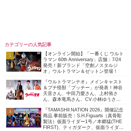
カテゴリーの人気記事
【オンライン開始】「一番くじ ウルト
ラマン 60th Anniversary」店舗：7/24
発売！新ブランド「空創ノスタルジ
オ」ウルトラマン＆ゼットン登場！
『ウルトラマンテオ』メインキャスト
＆プチ怪獣「プッチー」が発表！神谷
天音さん、中田乃愛さん、上村侑さ
ん、森本竜馬さん、CV.小林ゆうさ
ん！
『TAMASHII NATION 2026』開催記念
商品 事前販売：S.H.Figuarts（真骨彫
製法）仮面ライダー1号／本郷猛(THE
FIRST)、ティガダーク、仮面ライダー