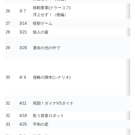
移動要塞(クラーコフ)
26
3/ 7
浮上せず！（後編）
27
3/14
怪獣ゲーム
28
3/21
猿人の森
29
3/28
運命の光の中で
30
4/ 4
侵略の脚本(シナリオ)
31
4/11
死闘！ダイナVSダイナ
32
4/18
歌う探査ロボット
33
4/25
平和の星