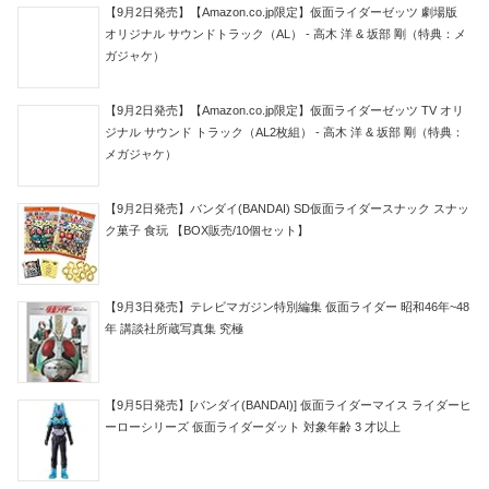
【9月2日発売】【Amazon.co.jp限定】仮面ライダーゼッツ 劇場版
オリジナル サウンドトラック（AL） - 高木 洋 & 坂部 剛（特典：メ
ガジャケ）
【9月2日発売】【Amazon.co.jp限定】仮面ライダーゼッツ TV オリ
ジナル サウンド トラック（AL2枚組） - 高木 洋 & 坂部 剛（特典：
メガジャケ）
【9月2日発売】バンダイ(BANDAI) SD仮面ライダースナック スナッ
ク菓子 食玩 【BOX販売/10個セット】
【9月3日発売】テレビマガジン特別編集 仮面ライダー 昭和46年~48
年 講談社所蔵写真集 究極
【9月5日発売】[バンダイ(BANDAI)] 仮面ライダーマイス ライダーヒ
ーローシリーズ 仮面ライダーダット 対象年齢 3 才以上