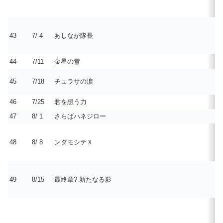
43
7/ 4
あしなが隊長
44
7/11
金星の雪
45
7/18
チュラサの涙
46
7/25
君を想う力
47
8/ 1
さらばハネジロー
48
8/ 8
ンダモシテＸ
49
8/15
最終章? 新たなる影