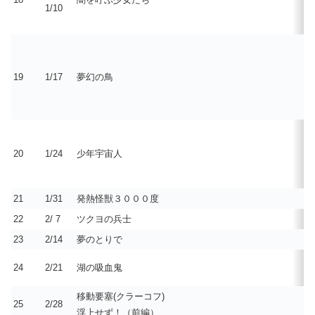
1/10
19
1/17
夢幻の鳥
20
1/24
少年宇宙人
21
1/31
発熱怪獣３０００度
22
2/ 7
ツクヨの兵士
23
2/14
夢のとりで
24
2/21
湖の吸血鬼
移動要塞(クラーコフ)
25
2/28
浮上せず！（前編）