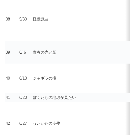
38
5/30
怪獣戯曲
39
6/ 6
青春の光と影
40
6/13
ジャギラの樹
41
6/20
ぼくたちの地球が見たい
42
6/27
うたかたの空夢