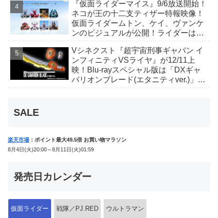
『仮面ライダーマイス』9/6放送開始！
か12点！
ネコが王の十二支ティザー特報映像！
仮面ライダームトン、ケイ、ヴァンケ
ンのビジュアルが公開！ライダーは子
丑寅卯辰巳午未申酉戌亥猫猫の14人⁉
Vシネクスト『超宇宙刑事ギャバン イ
ンフィニティVSライヤ』が12/11上
映！Blu-rayスペシャル版は「DXギャ
バリオンブレード(エタニティver.)」
「ユカイダーエモルギー」ほか豪華特
典付！
SALE
楽天市場
：ポイント最大49.5倍 お買い物マラソン
8月4日(火)20:00～8月11日(火)01:59
発売日カレンダー
仮面ライダー
戦隊／PJ.RED
ウルトラマン