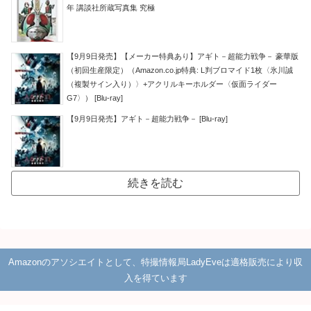
年 講談社所蔵写真集 究極
【9月9日発売】【メーカー特典あり】アギト－超能力戦争－ 豪華版
（初回生産限定）（Amazon.co.jp特典: L判ブロマイド1枚〈氷川誠
（複製サイン入り）〉+アクリルキーホルダー〈仮面ライダー
G7〉） [Blu-ray]
【9月9日発売】アギト－超能力戦争－ [Blu-ray]
続きを読む
Amazonのアソシエイトとして、特撮情報局LadyEveは適格販売により収
入を得ています