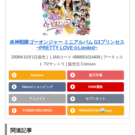
炎神戦隊ゴーオンジャー ミニアルバム G3プリンセス
~PRETTY LOVE☆Limited~
2008年10月1日発売 | | JANコード:4988001014409 | アーティス
ト:TVサントラ | 販売元:Crimson
Amazon
楽天市場
Yahoo!ショッピング
DMM通販
アニメイト
セブンネット
TOWER RECORDS
HMV&BOOKS
関連記事