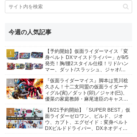
今週の人気記事
【予約開始】仮面ライダーマイス「変
身ベルト DXマイスドライバー」が9/5
発売！胸/腰2スタイル仕様！リド/ハン
マー、ダット/スラッシュ、ジャオ/バ
イト、ケイ/ショットボーンバックル
『仮面ライダーマイス』脚本は荒川稔
も！
久さん！十二支同盟の仮面ライダーテ
ィグル(寅)／ダット(卯)／ジャオ(巳)、
優菜の家庭教師・麻尾達臣のキャスト
が発表！トリガーのアキト金子隼也さ
【8/21予約開始】「SUPER BEST」仮
んも変身！
面ライダーゼロワン、ビルド、ジオ
ウ、カブト、エグゼイド：変身ベルト
DXビルドドライバー、DXネオディケ
イドライバー、DXホッパーゼクターほ