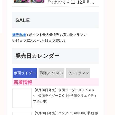
「てれびくん11･12月号」
予告が公開！本体は超豪華
キラキララメ入り！変身ベ
ルトにセットすれば特別な
SALE
音声が！
楽天市場
：ポイント最大49.5倍 お買い物マラソン
8月4日(火)20:00～8月11日(火)01:59
発売日カレンダー
仮面ライダー
戦隊／PJ.RED
ウルトラマン
新着情報
【8月20日発売】仮面ライダーＢｌａｃｋ
× 仮面ライダーＺＯ (小学館クリエイティ
ブ単行本)
【9月30日発売】バンダイ(BANDAI) 装動 仮