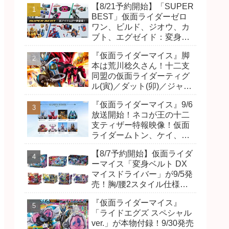
【8/21予約開始】「SUPER
BEST」仮面ライダーゼロ
ワン、ビルド、ジオウ、カ
ブト、エグゼイド：変身ベ
ルト DXビルドドライバ
『仮面ライダーマイス』脚
ー、DXネオディケイドライ
本は荒川稔久さん！十二支
バー、DXホッパーゼクター
同盟の仮面ライダーティグ
ほか12点！
ル(寅)／ダット(卯)／ジャオ
(巳)、優菜の家庭教師・麻
『仮面ライダーマイス』9/6
尾達臣のキャストが発表！
放送開始！ネコが王の十二
トリガーのアキト金子隼也
支ティザー特報映像！仮面
さんも変身！
ライダームトン、ケイ、ヴ
ァンケンのビジュアルが公
【8/7予約開始】仮面ライダ
開！ライダーは子丑寅卯辰
ーマイス「変身ベルト DX
巳午未申酉戌亥猫猫の14
マイスドライバー」が9/5発
人⁉
売！胸/腰2スタイル仕様！
リド/ハンマー、ダット/スラ
『仮面ライダーマイス』
ッシュ、ジャオ/バイト、ケ
「ライドエグズ スペシャル
イ/ショットボーンバックル
ver.」が本物付録！9/30発売
も！