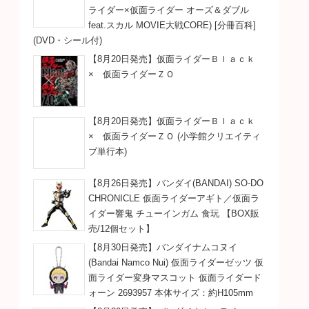
ライダー×仮面ライダー オーズ＆ダブル
feat.スカル MOVIE大戦CORE) [分冊百科]
(DVD・シール付)
【8月20日発売】仮面ライダーＢｌａｃｋ
× 仮面ライダーＺＯ
【8月20日発売】仮面ライダーＢｌａｃｋ
× 仮面ライダーＺＯ (小学館クリエイティ
ブ単行本)
【8月26日発売】バンダイ(BANDAI) SO-DO
CHRONICLE 仮面ライダーアギト／仮面ラ
イダー響鬼 チューインガム 食玩 【BOX販
売/12個セット】
【8月30日発売】バンダイナムコヌイ
(Bandai Namco Nui) 仮面ライダーゼッツ 仮
面ライダー変身マスコット 仮面ライダード
ォーン 2693957 本体サイズ：約H105mm