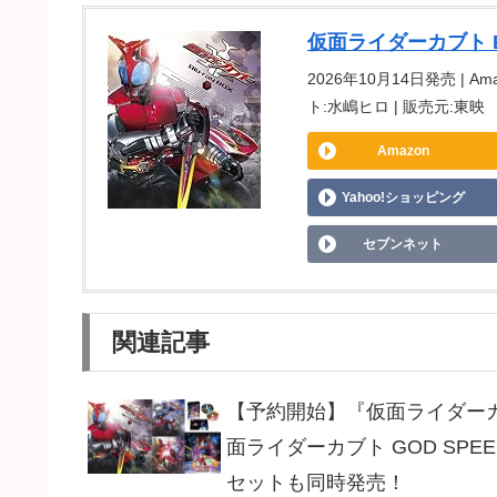
仮面ライダーカブト Blu-r
2026年10月14日発売 | Ama
ト:水嶋ヒロ | 販売元:東映
Amazon
Yahoo!ショッピング
セブンネット
関連記事
【予約開始】『仮面ライダーカブト
面ライダーカブト GOD SP
セットも同時発売！