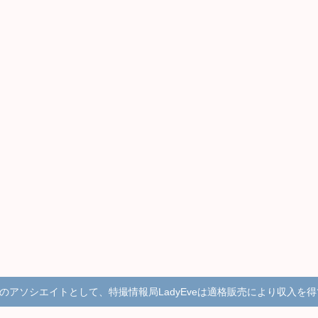
onのアソシエイトとして、特撮情報局LadyEveは適格販売により収入を