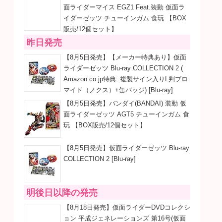
面ライダーマイス EGZ1 Feat.装動 仮面ラ
イダーゼッツ チューインガム 食玩 【BOX
販売/12個セット】
昨日発売
【8月5日発売】【メーカー特典あり】仮面
ライダーゼッツ Blu-ray COLLECTION 2 (
Amazon.co.jp特典: 複製サイン入りL判ブロ
マイド（ノクス）+缶バッジ) [Blu-ray]
【8月5日発売】バンダイ(BANDAI) 装動 仮
面ライダーゼッツ AGT5 チューインガム 食
玩 【BOX販売/12個セット】
【8月5日発売】仮面ライダーゼッツ Blu-ray
COLLECTION 2 [Blu-ray]
明後日以降の発売
【8月18日発売】仮面ライダーDVDコレクシ
ョン 平成ジェネレーションズ 第16号(仮面