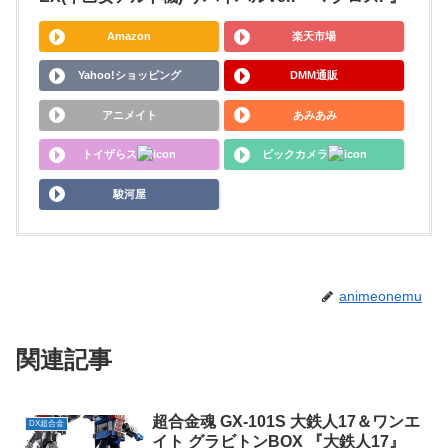
Amazon
楽天市場
Yahoo!ショッピング
DMM通販
アニメイト
あみあみ
トイザらス
ビックカメラ
駿河屋
animeonemu
関連記事
超合金魂 GX-101S 大鉄人17＆ワンエ
DX超合金
イト グラビトンBOX 『大鉄人17』