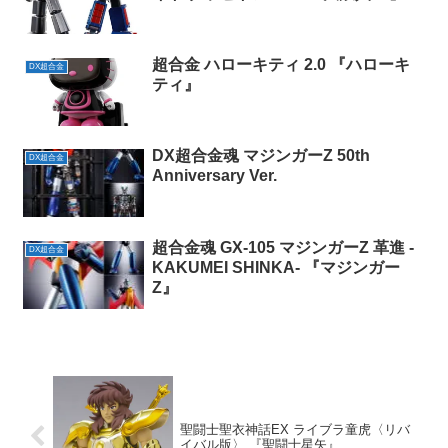
超合金 ハローキティ 2.0 『ハローキ
DX超合金
ティ』
DX超合金魂 マジンガーZ 50th
DX超合金
Anniversary Ver.
超合金魂 GX-105 マジンガーZ 革進 -
DX超合金
KAKUMEI SHINKA- 『マジンガー
Z』
聖闘士聖衣神話EX ライブラ童虎〈リバ
イバル版〉 『聖闘士星矢』