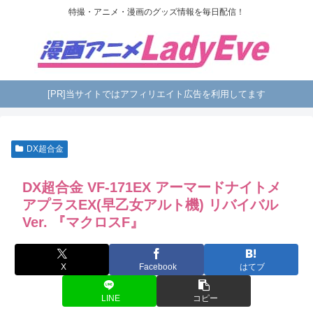
特撮・アニメ・漫画のグッズ情報を毎日配信！
[PR]当サイトではアフィリエイト広告を利用してます
DX超合金
DX超合金 VF-171EX アーマードナイトメ
アプラスEX(早乙女アルト機) リバイバル
Ver. 『マクロスF』
X
Facebook
はてブ
LINE
コピー