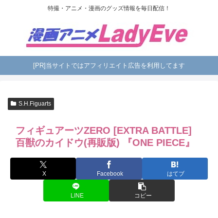
特撮・アニメ・漫画のグッズ情報を毎日配信！
[PR]当サイトではアフィリエイト広告を利用してます
S.H.Figuarts
フィギュアーツZERO [EXTRA BATTLE]
百獣のカイドウ(再販版) 『ONE PIECE』
X
Facebook
はてブ
LINE
コピー