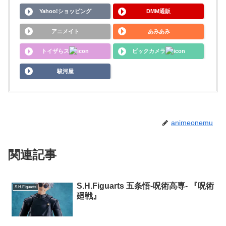
Yahoo!ショッピング
DMM通販
アニメイト
あみあみ
トイザらス
ビックカメラ
駿河屋
animeonemu
関連記事
S.H.Figuarts 五条悟-呪術高専- 『呪術
S.H.Figuarts
廻戦』