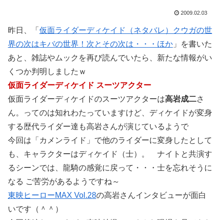
2009.02.03
昨日、「
仮面ライダーディケイド（ネタバレ）クウガの世
界の次はキバの世界！次とその次は・・・ほか
」を書いた
あと、雑誌やムックを再び読んでいたら、新たな情報がい
くつか判明しましたｗ
仮面ライダーディケイド スーツアクター
仮面ライダーディケイドのスーツアクターは
高岩成二
さ
ん。ってのは知れわたっていますけど、ディケイドが変身
する歴代ライダー達も高岩さんが演じているようで
今回は「カメンライド」で他のライダーに変身したとして
も、キャラクターはディケイド（士）。 ナイトと共演す
るシーンでは、龍騎の感覚に戻って・・・士を忘れそうに
なる ご苦労があるようですね～
東映ヒーローMAX Vol.28
の高岩さんインタビューが面白
いです（＾＾）