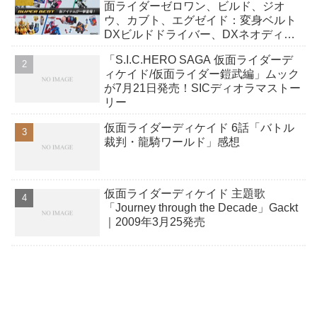
面ライダーゼロワン、ビルド、ジオ
ウ、カブト、エグゼイド：変身ベルト
DXビルドドライバー、DXネオディケ
イドライバー、DXホッパーゼクターほ
「S.I.C.HERO SAGA 仮面ライダーデ
か12点！
ィケイド/仮面ライダー鎧武編」ムック
が7月21日発売！SICディオラマストー
リー
仮面ライダーディケイド 6話「バトル
裁判・龍騎ワールド」感想
仮面ライダーディケイド 主題歌
「Journey through the Decade」Gackt
｜2009年3月25発売