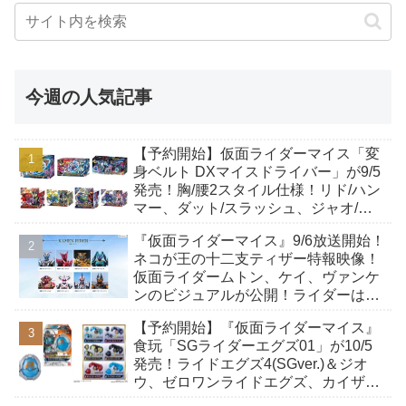
今週の人気記事
【予約開始】仮面ライダーマイス「変
身ベルト DXマイスドライバー」が9/5
発売！胸/腰2スタイル仕様！リド/ハン
マー、ダット/スラッシュ、ジャオ/バ
イト、ケイ/ショットボーンバックル
『仮面ライダーマイス』9/6放送開始！
も！
ネコが王の十二支ティザー特報映像！
仮面ライダームトン、ケイ、ヴァンケ
ンのビジュアルが公開！ライダーは子
丑寅卯辰巳午未申酉戌亥猫猫の14人⁉
【予約開始】『仮面ライダーマイス』
食玩「SGライダーエグズ01」が10/5
発売！ライドエグズ4(SGver.)＆ジオ
ウ、ゼロワンライドエグズ、カイザ、
ギャレン、ディエンドシードエグズ！