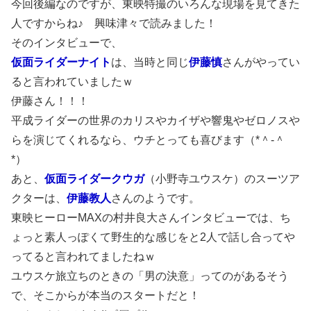
今回後編なのですが、東映特撮のいろんな現場を見てきた
人ですからね♪ 興味津々で読みました！
そのインタビューで、
仮面ライダーナイト
は、当時と同じ
伊藤慎
さんがやってい
ると言われていましたｗ
伊藤さん！！！
平成ライダーの世界のカリスやカイザや響鬼やゼロノスや
らを演じてくれるなら、ウチとっても喜びます（*＾-＾
*）
あと、
仮面ライダークウガ
（小野寺ユウスケ）のスーツア
クターは、
伊藤教人
さんのようです。
東映ヒーローMAXの村井良大さんインタビューでは、ち
ょっと素人っぽくて野生的な感じをと2人で話し合ってや
ってると言われてましたねｗ
ユウスケ旅立ちのときの「男の決意」ってのがあるそう
で、そこからが本当のスタートだと！