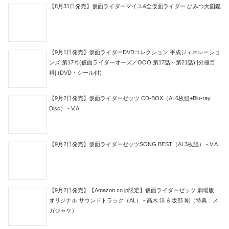
【8月31日発売】仮面ライダーマイス&全仮面ライダー ひみつ大図鑑
【9月1日発売】仮面ライダーDVDコレクション 平成ジェネレーショ
ンズ 第17号(仮面ライダーオーズ／OOO 第17話～第21話) [分冊百
科] (DVD・シール付)
【9月2日発売】仮面ライダーゼッツ CD-BOX（AL6枚組+Blu-ray
Disc） - V.A.
【9月2日発売】仮面ライダーゼッツSONG BEST（AL3枚組） - V.A.
【9月2日発売】【Amazon.co.jp限定】仮面ライダーゼッツ 劇場版
オリジナル サウンドトラック（AL） - 高木 洋 & 坂部 剛（特典：メ
ガジャケ）