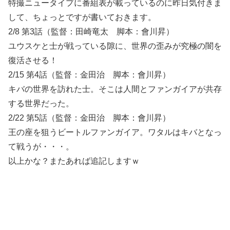
特撮ニュータイプに番組表が載っているのに昨日気付きま
して、ちょっとですが書いておきます。
2/8 第3話（監督：田崎竜太 脚本：會川昇）
ユウスケと士が戦っている隙に、世界の歪みが究極の闇を
復活させる！
2/15 第4話（監督：金田治 脚本：會川昇）
キバの世界を訪れた士。そこは人間とファンガイアが共存
する世界だった。
2/22 第5話（監督：金田治 脚本：會川昇）
王の座を狙うビートルファンガイア。ワタルはキバとなっ
て戦うが・・・。
以上かな？またあれば追記しますｗ