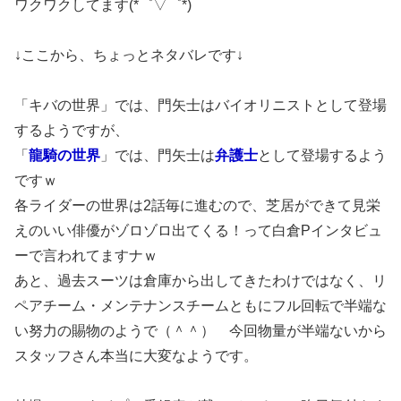
ワクワクしてます(*゜▽゜*)
↓ここから、ちょっとネタバレです↓
「キバの世界」では、門矢士はバイオリニストとして登場
するようですが、
「
龍騎の世界
」では、門矢士は
弁護士
として登場するよう
ですｗ
各ライダーの世界は2話毎に進むので、芝居ができて見栄
えのいい俳優がゾロゾロ出てくる！って白倉Pインタビュ
ーで言われてますナｗ
あと、過去スーツは倉庫から出してきたわけではなく、リ
ペアチーム・メンテナンスチームともにフル回転で半端な
い努力の賜物のようで（＾＾） 今回物量が半端ないから
スタッフさん本当に大変なようです。