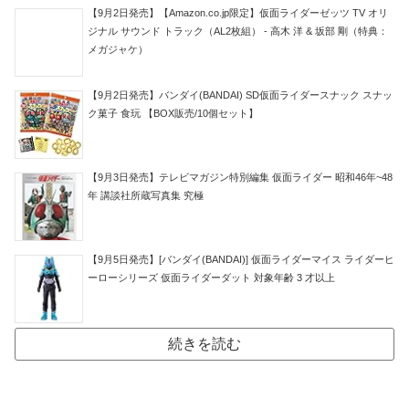
【9月2日発売】【Amazon.co.jp限定】仮面ライダーゼッツ TV オリ
ジナル サウンド トラック（AL2枚組） - 高木 洋 & 坂部 剛（特典：
メガジャケ）
【9月2日発売】バンダイ(BANDAI) SD仮面ライダースナック スナッ
ク菓子 食玩 【BOX販売/10個セット】
【9月3日発売】テレビマガジン特別編集 仮面ライダー 昭和46年~48
年 講談社所蔵写真集 究極
【9月5日発売】[バンダイ(BANDAI)] 仮面ライダーマイス ライダーヒ
ーローシリーズ 仮面ライダーダット 対象年齢 3 才以上
続きを読む