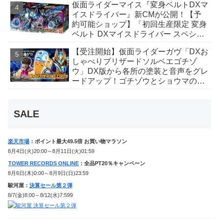
仮面ライダーマイス『変身ベルトDXマ
イスドライバー』新CMが公開！【予
約可能ショップ】「初回生産限定 変身
ベルト DXマイスドライバー スペシャ
ルなりきりセット」完売続出！
【受注開始】仮面ライダーガヴ「DXお
しゃべりブリザードソルベエゴチゾ
ウ」DX版から各所の塗装と音声をグレ
ードアップ！ゴチゾウとショウマのボ
イス、追加の劇中効果音も収録！
SALE
楽天市場
：ポイント最大49.5倍 お買い物マラソン
8月4日(火)20:00～8月11日(火)01:59
TOWER RECORDS ONLINE
：全品PT20％キャンペーン
8月6日(木)0:00～8月9日(日)23:59
駿河屋：
決算セール第２弾
8/7(金)8:00～8/12(水)7:599